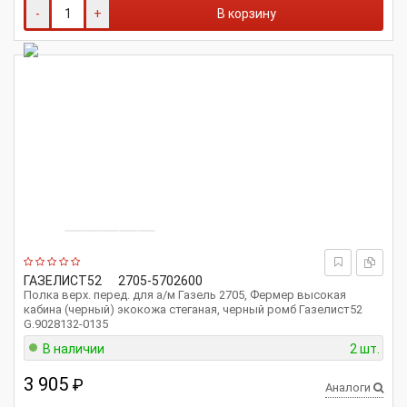
-
+
В корзину
ГАЗЕЛИСТ52
2705-5702600
Полка верх. перед. для а/м Газель 2705, Фермер высокая
кабина (черный) экокожа стеганая, черный ромб Газелист52
G.9028132-0135
В наличии
2 шт.
3 905
₽
Аналоги