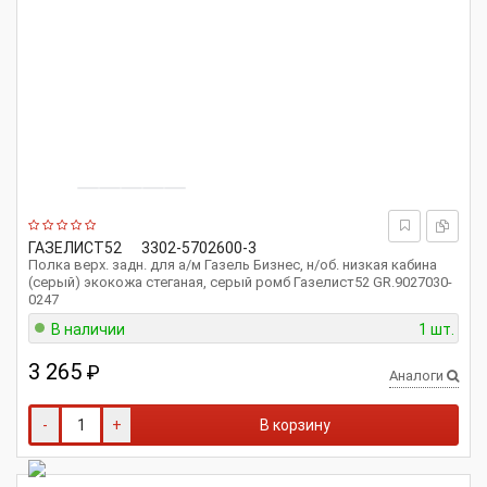
ГАЗЕЛИСТ52
3302-5702600-3
Полка верх. задн. для а/м Газель Бизнес, н/об. низкая кабина
(серый) экокожа стеганая, серый ромб Газелист52 GR.9027030-
0247
В наличии
1 шт.
3 265
₽
Аналоги
-
+
В корзину