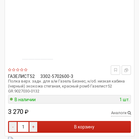
ГАЗЕЛИСТ52
3302-5702600-3
Полка верх. задн. для а/м Газель Бизнес, н/об. низкая кабина
(черный) экокожа стеганая, красный ромб Газелист52
GR.9027030-0132
В наличии
1 шт.
3 270
₽
Аналоги
-
+
В корзину