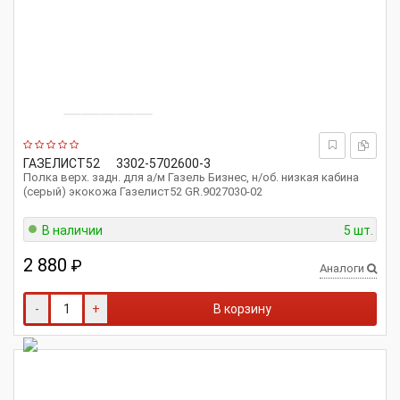
ГАЗЕЛИСТ52
3302-5702600-3
Полка верх. задн. для а/м Газель Бизнес, н/об. низкая кабина
(серый) экокожа Газелист52 GR.9027030-02
В наличии
5 шт.
2 880
₽
Аналоги
-
+
В корзину