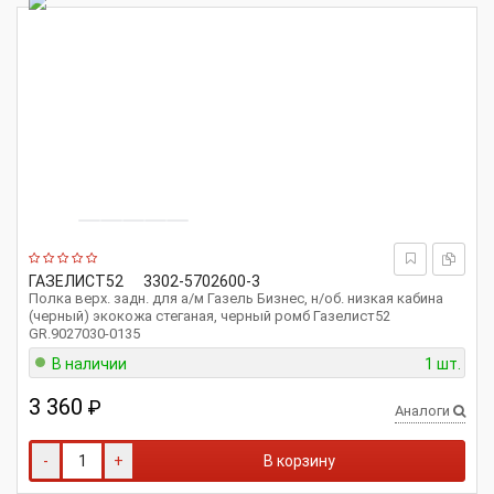
ГАЗЕЛИСТ52
3302-5702600-3
Полка верх. задн. для а/м Газель Бизнес, н/об. низкая кабина
(черный) экокожа стеганая, черный ромб Газелист52
GR.9027030-0135
В наличии
1 шт.
3 360
₽
Аналоги
-
+
В корзину