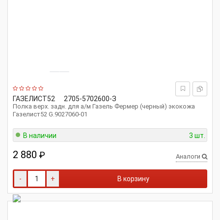
ГАЗЕЛИСТ52
2705-5702600-З
Полка верх. задн. для а/м Газель Фермер (черный) экокожа
Газелист52 G.9027060-01
В наличии
3 шт.
2 880
₽
Аналоги
-
+
В корзину