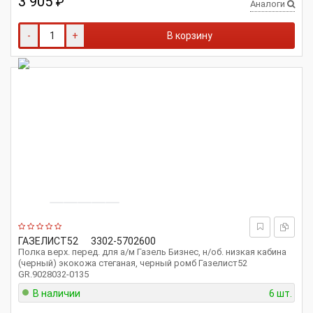
3 905
₽
Аналоги
-
+
В корзину
ГАЗЕЛИСТ52
3302-5702600
Полка верх. перед. для а/м Газель Бизнес, н/об. низкая кабина
(черный) экокожа стеганая, черный ромб Газелист52
GR.9028032-0135
В наличии
6 шт.