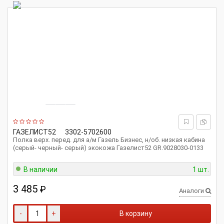
ГАЗЕЛИСТ52
3302-5702600
Полка верх. перед. для а/м Газель Бизнес, н/об. низкая кабина
(серый- черный- серый) экокожа Газелист52 GR.9028030-0133
В наличии
1 шт.
3 485
₽
Аналоги
-
+
В корзину