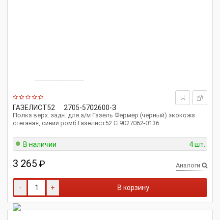
ГАЗЕЛИСТ52
2705-5702600-З
Полка верх. задн. для а/м Газель Фермер (черный) экокожа
стеганая, синий ромб Газелист52 G.9027062-0136
В наличии
4 шт.
3 265
₽
Аналоги
-
+
В корзину