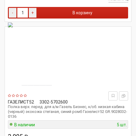
-
+
В корзину
ГАЗЕЛИСТ52
3302-5702600
Полка верх. перед. для а/м Газель Бизнес, н/об. низкая кабина
(черный) экокожа стеганая, синий ромб Газелист52 GR.9028032-
0136
В наличии
5 шт.