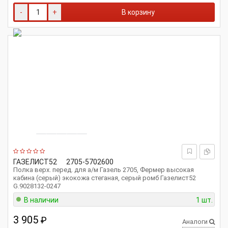
-
+
В корзину
ГАЗЕЛИСТ52
2705-5702600
Полка верх. перед. для а/м Газель 2705, Фермер высокая
кабина (серый) экокожа стеганая, серый ромб Газелист52
G.9028132-0247
В наличии
1 шт.
3 905
₽
Аналоги