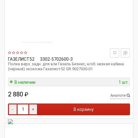
ГАЗЕЛИСТ52
3302-5702600-3
Полка верх. задн. для а/м Газель Бизнес, н/об. низкая кабина
(черный) экокожа Газелист52 GR.9027030-01
В наличии
1 шт.
2 880
₽
Аналоги
-
+
В корзину