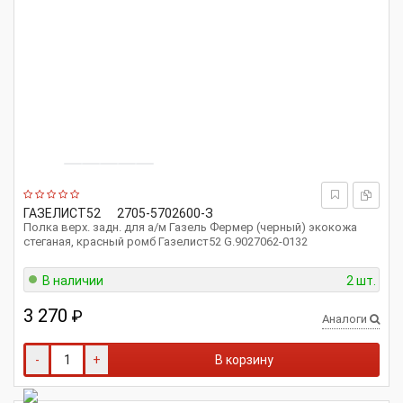
ГАЗЕЛИСТ52
2705-5702600-З
Полка верх. задн. для а/м Газель Фермер (черный) экокожа
стеганая, красный ромб Газелист52 G.9027062-0132
В наличии
2 шт.
3 270
₽
Аналоги
-
+
В корзину