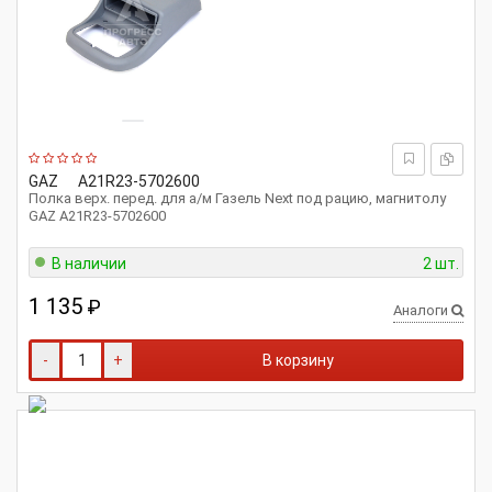
GAZ
А21R23-5702600
Полка верх. перед. для а/м Газель Next под рацию, магнитолу
GAZ А21R23-5702600
В наличии
2 шт.
1 135
₽
Аналоги
-
+
В корзину