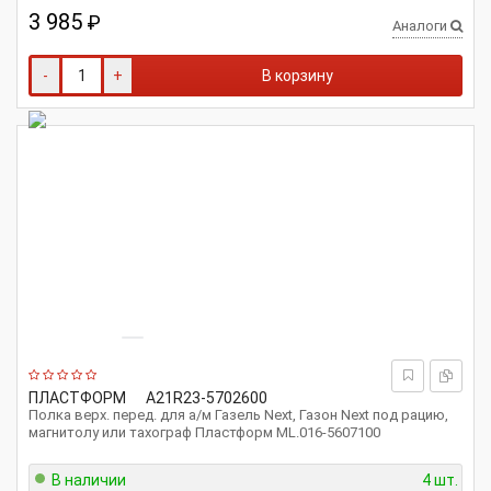
3 985
₽
Аналоги
-
+
В корзину
ПЛАСТФОРМ
А21R23-5702600
Полка верх. перед. для а/м Газель Next, Газон Next под рацию,
магнитолу или тахограф Пластформ ML.016-5607100
В наличии
4 шт.