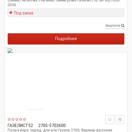
(синий) экокожа стеганая, синий ромб Газелист52 GR.9027030-
0336
Под заказ
Аналоги
Подробнее
ГАЗЕЛИСТ52
2705-5702600
Полка верх. перед. для а/м Газель 2705, Фермер высокая