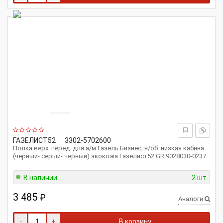
ГАЗЕЛИСТ52
3302-5702600
Полка верх. перед. для а/м Газель Бизнес, н/об. низкая кабина
(черный- серый- черный) экокожа Газелист52 GR.9028030-0237
В наличии
2 шт.
3 485
₽
Аналоги
-
+
В корзину