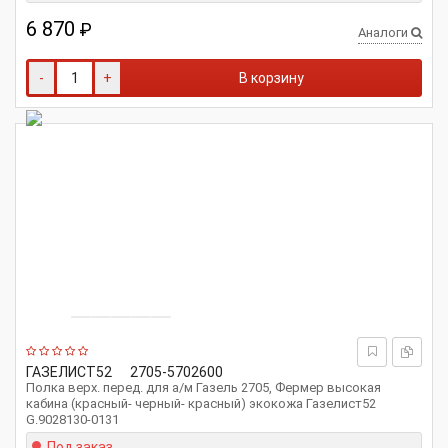
6 870
₽
Аналоги
-
+
В корзину
ГАЗЕЛИСТ52
2705-5702600
Полка верх. перед. для а/м Газель 2705, Фермер высокая
кабина (красный- черный- красный) экокожа Газелист52
G.9028130-0131
Под заказ