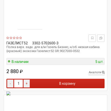
ГАЗЕЛИСТ52
3302-5702600-3
Полка верх. задн. для а/м Газель Бизнес, н/об. низкая кабина
(красный) экокожа Газелист52 GR.9027030-0532
В наличии
5 шт.
2 880
₽
Аналоги
-
+
В корзину