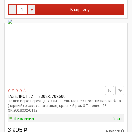
-
+
В корзину
ГАЗЕЛИСТ52
3302-5702600
Полка верх. перед. для а/м Газель Бизнес, н/об. низкая кабина
(черный) экокожа стеганая, красный ромб Газелист52
GR.9028032-0132
В наличии
3 шт.
3 905
₽
Аналоги