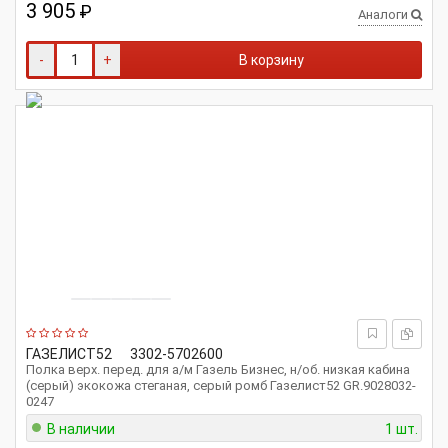
3 905
₽
Аналоги
-
+
В корзину
ГАЗЕЛИСТ52
3302-5702600
Полка верх. перед. для а/м Газель Бизнес, н/об. низкая кабина
(серый) экокожа стеганая, серый ромб Газелист52 GR.9028032-
0247
В наличии
1 шт.