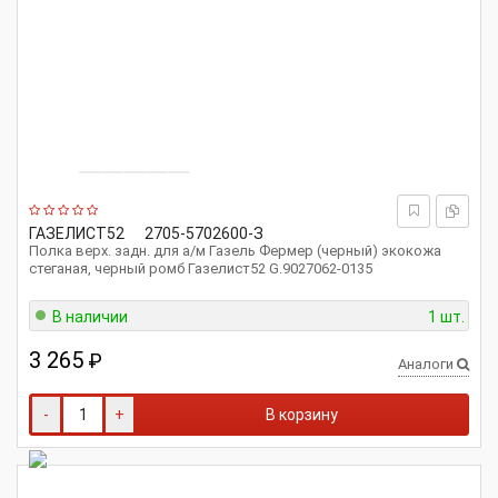
ГАЗЕЛИСТ52
2705-5702600-З
Полка верх. задн. для а/м Газель Фермер (черный) экокожа
стеганая, черный ромб Газелист52 G.9027062-0135
В наличии
1 шт.
3 265
₽
Аналоги
-
+
В корзину