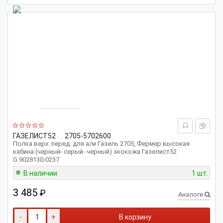
ГАЗЕЛИСТ52
2705-5702600
Полка верх. перед. для а/м Газель 2705, Фермер высокая
кабина (черный- серый- черный) экокожа Газелист52
G.9028130-0237
В наличии
1 шт.
3 485
₽
Аналоги
-
+
В корзину