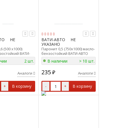
ТО
НЕ
ВАТИ-АВТО
НЕ
УКАЗАНО
6 (500 х1000)
Паронит 0,5 (750х1000) масло-
зостойкий ВАТИ-
бензостойкий ВАТИ-АВТО
.6 (500 х1000)
ПМБ-0,5 (750х1000)
ичии
2 шт.
В наличии
> 10 шт.
235
₽
Аналоги
Аналоги
+
В корзину
-
+
В корзину