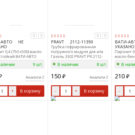
-АВТО
НЕ
PRAVT
2112-11390
ВАТИ-АВ
АНО
УКАЗАНО
Трубка гофрированная
т 0,4 (750 х500) масло-
погружного модуля для а/м
Паронит 0,
стойкий ВАТИ-АВТО
Газель 3302 PRAVT PR.2112-
масло-бен
4 (750 х500)
11390
АВТО ПМБ-0
наличии
9 шт.
В наличии
8 шт.
В нал
150
210
₽
₽
₽
Аналоги
Аналоги
+
В корзину
-
+
В корзину
-