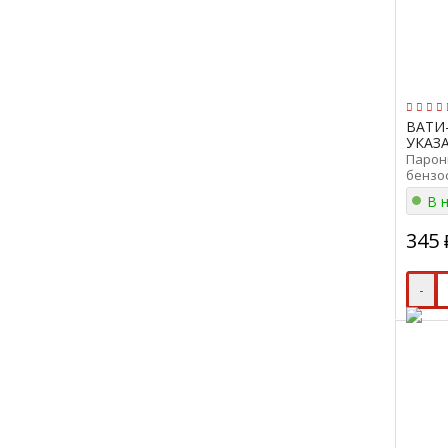
ВАТИ
УКАЗ
Парони
бензо
ПМБ-0,
В 
345
-