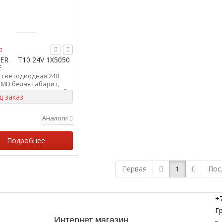
ER
T10 24V 1X5050
E
 светодиодная 24В
SMD белая габарит,
игнал, повторитель б/
д заказ
-т 2шт) VETTLER 17700
Аналоги
Подробнее
Первая
1
Пос
+7
Г
Интернет магазин