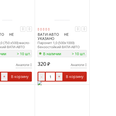
ТО
НЕ
ВАТИ-АВТО
НЕ
УКАЗАНО
0 (750 x500) масло-
Паронит 1,0 (500x1000)
кий ВАТИ-АВТО
бензостойкий ВАТИ-АВТО
50 x500)
ПОН-Б-1.0 (500x1000)
ичии
> 10 шт.
В наличии
> 10 шт.
320
₽
Аналоги
Аналоги
+
В корзину
-
+
В корзину