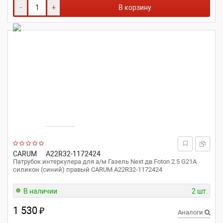
-
+
В корзину
CARUM
A22R32-1172424
Патрубок интеркулера для а/м Газель Next дв.Foton 2.5 G21A
силикон (синий) правый CARUM A22R32-1172424
В наличии
2 шт.
1 530
₽
Аналоги