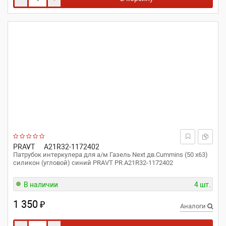
PRAVT
A21R32-1172402
Патрубок интеркулера для а/м Газель Next дв.Cummins (50 x63)
силикон (угловой) синий PRAVT PR.A21R32-1172402
В наличии
4 шт.
1 350
₽
Аналоги