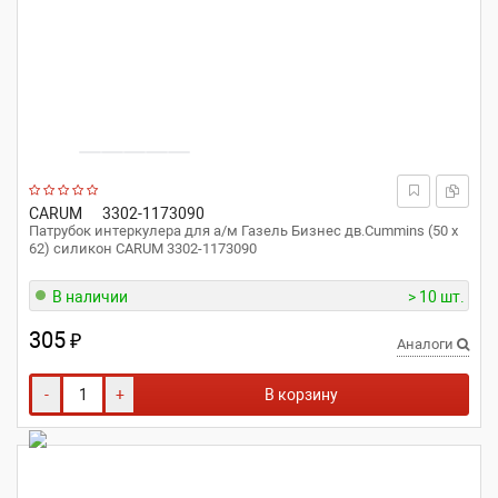
CARUM
3302-1173090
Патрубок интеркулера для а/м Газель Бизнес дв.Cummins (50 x
62) силикон CARUM 3302-1173090
В наличии
> 10 шт.
305
₽
Аналоги
-
+
В корзину