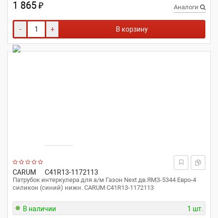
1 865
₽
Аналоги
-
+
В корзину
CARUM
C41R13-1172113
Патрубок интеркулера для а/м Газон Next дв.ЯМЗ-5344 Евро-4
силикон (синий) нижн. CARUM C41R13-1172113
В наличии
1 шт.