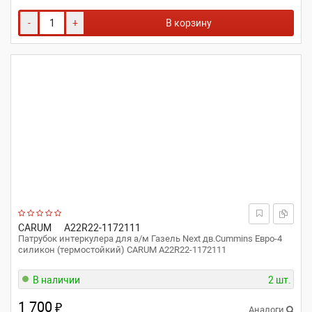
-
+
В корзину
CARUM
A22R22-1172111
Патрубок интеркулера для а/м Газель Next дв.Cummins Евро-4
силикон (термостойкий) CARUM A22R22-1172111
В наличии
2 шт.
1 700
₽
Аналоги