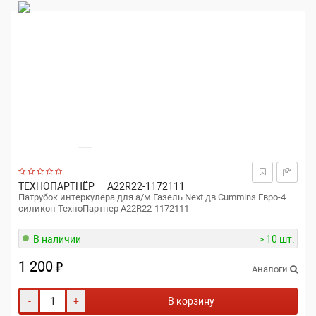
ТЕХНОПАРТНЁР
A22R22-1172111
Патрубок интеркулера для а/м Газель Next дв.Cummins Евро-4
силикон ТехноПартнер A22R22-1172111
В наличии
> 10 шт.
1 200
₽
Аналоги
-
+
В корзину