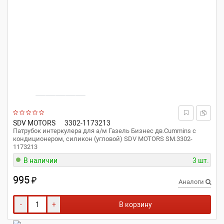
SDV MOTORS
3302-1173213
Патрубок интеркулера для а/м Газель Бизнес дв.Cummins с
кондиционером, силикон (угловой) SDV MOTORS SM.3302-
1173213
В наличии
3 шт.
995
₽
Аналоги
-
+
В корзину