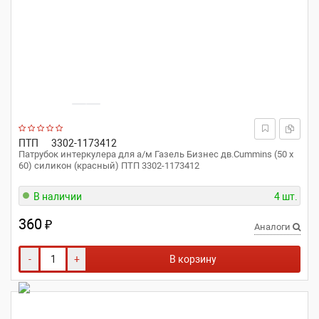
ПТП
3302-1173412
Патрубок интеркулера для а/м Газель Бизнес дв.Cummins (50 x
60) силикон (красный) ПТП 3302-1173412
В наличии
4 шт.
360
₽
Аналоги
-
+
В корзину