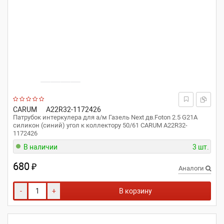
CARUM
A22R32-1172426
Патрубок интеркулера для а/м Газель Next дв.Foton 2.5 G21A
силикон (синий) угол к коллектору 50/61 CARUM A22R32-
1172426
В наличии
3 шт.
680
₽
Аналоги
-
+
В корзину