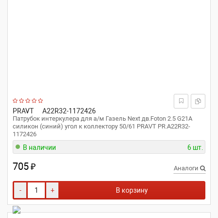
PRAVT
A22R32-1172426
Патрубок интеркулера для а/м Газель Next дв.Foton 2.5 G21A
силикон (синий) угол к коллектору 50/61 PRAVT PR.A22R32-
1172426
В наличии
6 шт.
705
₽
Аналоги
-
+
В корзину