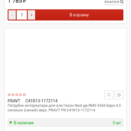
1 785
₽
Аналоги
-
+
В корзину
PRAVT
C41R13-1172114
Патрубок интеркулера для а/м Газон Next дв.ЯМЗ-5344 Евро-4,5
силикон (синий) верх. PRAVT PR.С41R13-1172114
В наличии
3 шт.