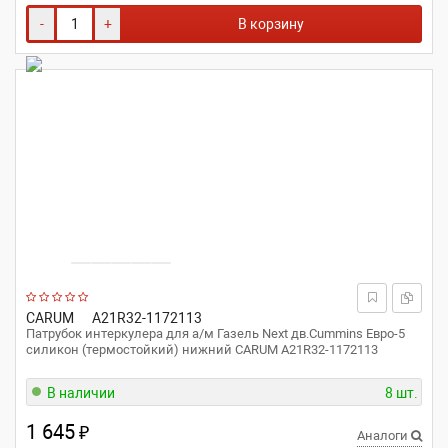
-
+
В корзину
CARUM
A21R32-1172113
Патрубок интеркулера для а/м Газель Next дв.Cummins Евро-5
силикон (термостойкий) нижний CARUM A21R32-1172113
В наличии
8 шт.
1 645
₽
Аналоги