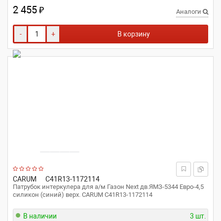
2 455
₽
Аналоги
-
+
В корзину
CARUM
C41R13-1172114
Патрубок интеркулера для а/м Газон Next дв.ЯМЗ-5344 Евро-4,5
силикон (синий) верх. CARUM C41R13-1172114
В наличии
3 шт.