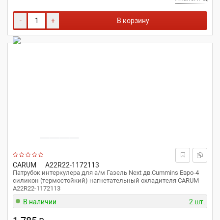
-
+
В корзину
CARUM
A22R22-1172113
Патрубок интеркулера для а/м Газель Next дв.Cummins Евро-4
силикон (термостойкий) нагнетательный охладителя CARUM
A22R22-1172113
В наличии
2 шт.