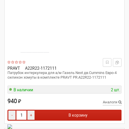
PRAVT
A22R22-1172111
Патрубок интеркулера для а/м Газель Next дв.Cummins Евро-4
силикон хомуты в комплекте PRAVT PR.A22R22-1172111
В наличии
2 шт.
940
₽
Аналоги
-
+
В корзину