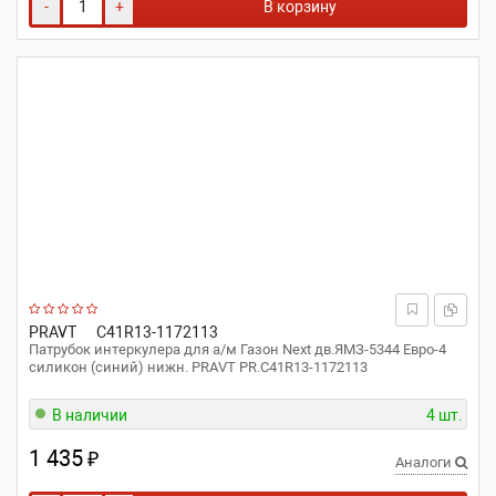
-
+
В корзину
PRAVT
C41R13-1172113
Патрубок интеркулера для а/м Газон Next дв.ЯМЗ-5344 Евро-4
силикон (синий) нижн. PRAVT PR.С41R13-1172113
В наличии
4 шт.
1 435
₽
Аналоги