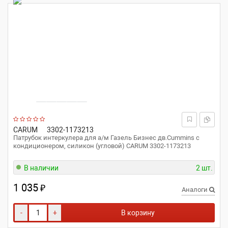
CARUM
3302-1173213
Патрубок интеркулера для а/м Газель Бизнес дв.Cummins с
кондиционером, силикон (угловой) CARUM 3302-1173213
В наличии
2 шт.
1 035
₽
Аналоги
-
+
В корзину