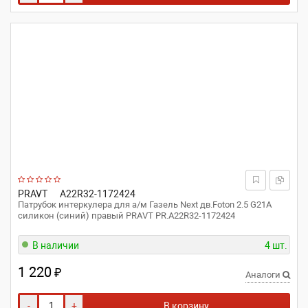
PRAVT
A22R32-1172424
Патрубок интеркулера для а/м Газель Next дв.Foton 2.5 G21A
силикон (синий) правый PRAVT PR.A22R32-1172424
В наличии
4 шт.
1 220
₽
Аналоги
-
+
В корзину