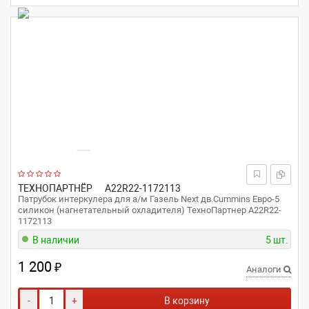
ТЕХНОПАРТНЁР
A22R22-1172113
Патрубок интеркулера для а/м Газель Next дв.Cummins Евро-5
силикон (нагнетательный охладителя) ТехноПартнер A22R22-
1172113
В наличии
5 шт.
1 200
₽
Аналоги
-
+
В корзину