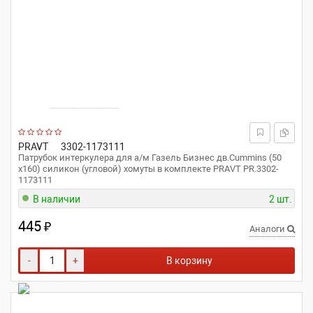
PRAVT
3302-1173111
Патрубок интеркулера для а/м Газель Бизнес дв.Cummins (50
x160) силикон (угловой) хомуты в комплекте PRAVT PR.3302-
1173111
В наличии
2 шт.
445
₽
Аналоги
-
+
В корзину