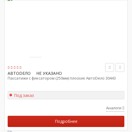
АВТОDЕЛО
НЕ УКАЗАНО
Пассатижи с фиксатором (250мм) плоские АвтоDело 30443
Под заказ
Аналоги
Подробнее