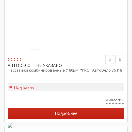
АВТОDЕЛО
НЕ УКАЗАНО
Пассатижи комбинированные (180мм) "PRO" АвтоDело 36418
Под заказ
Аналоги
Подробнее