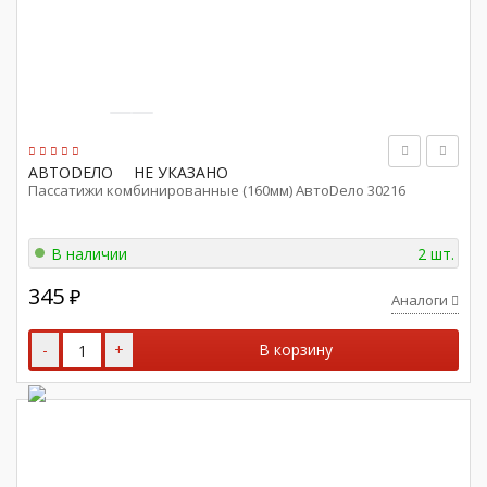
АВТОDЕЛО
НЕ УКАЗАНО
Пассатижи комбинированные (160мм) АвтоDело 30216
В наличии
2 шт.
345
₽
Аналоги
-
+
В корзину