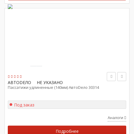
АВТОDЕЛО
НЕ УКАЗАНО
Пассатижи удлиненные (140мм) АвтоDело 30314
Под заказ
Аналоги
Подробнее