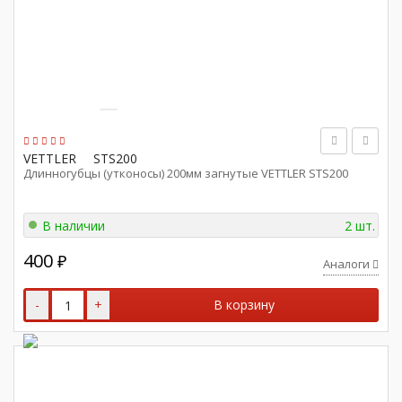
VETTLER
STS200
Длинногубцы (утконосы) 200мм загнутые VETTLER STS200
В наличии
2 шт.
400
₽
Аналоги
-
+
В корзину