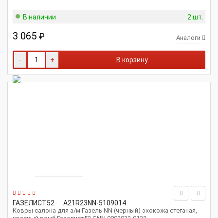
В наличии
2 шт.
3 065
₽
Аналоги
-
+
В корзину
ГАЗЕЛИСТ52
A21R23NN-5109014
Ковры салона для а/м Газель NN (черный) экокожа стеганая,