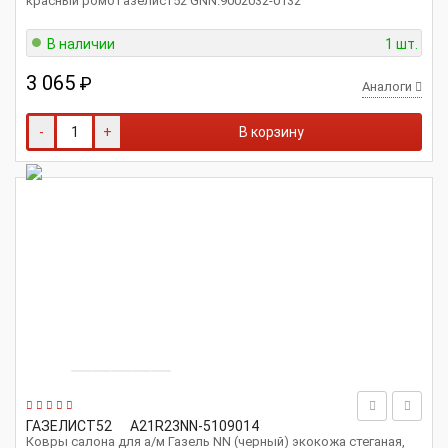
красный ромб Газелист52 GNN.9002032-0132
В наличии
1 шт.
3 065
₽
Аналоги
-
+
В корзину
ГАЗЕЛИСТ52
A21R23NN-5109014
Ковры салона для а/м Газель NN (черный) экокожа стеганая,