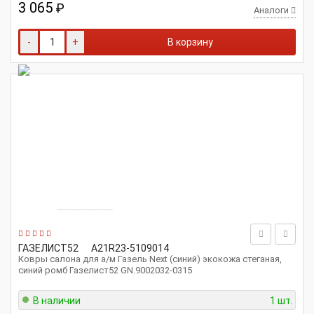
3 065
₽
Аналоги
-
+
В корзину
ГАЗЕЛИСТ52
A21R23-5109014
Ковры салона для а/м Газель Next (синий) экокожа стеганая,
синий ромб Газелист52 GN.9002032-0315
В наличии
1 шт.