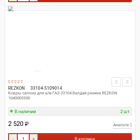
REZKON
33104-5109014
Ковры салона для а/м ГАЗ-33104 Валдай резина REZKON
1040005300
В наличии
2 шт.
2 520
₽
Аналоги
-
+
В корзину