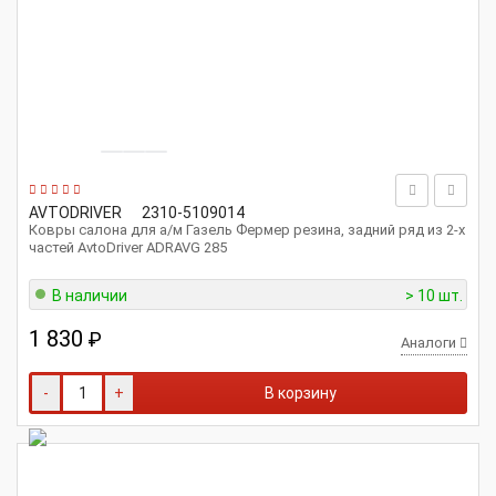
AVTODRIVER
2310-5109014
Ковры салона для а/м Газель Фермер резина, задний ряд из 2-х
частей AvtoDriver ADRAVG 285
В наличии
> 10 шт.
1 830
₽
Аналоги
-
+
В корзину