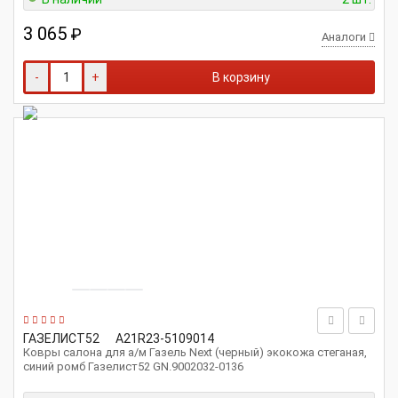
3 065
₽
Аналоги
-
+
В корзину
ГАЗЕЛИСТ52
A21R23-5109014
Ковры салона для а/м Газель Next (черный) экокожа стеганая,
синий ромб Газелист52 GN.9002032-0136