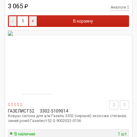
3 065
₽
Аналоги
-
+
В корзину
ГАЗЕЛИСТ52
3302-5109014
Ковры салона для а/м Газель 3302 (черный) экокожа стеганая,
синий ромб Газелист52 G.9002032-0136
В наличии
1 шт.