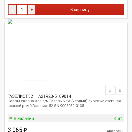
-
+
В корзину
ГАЗЕЛИСТ52
A21R23-5109014
Ковры салона для а/м Газель Next (черный) экокожа стеганая,
черный ромб Газелист52 GN.9002032-0135
В наличии
3 шт.
3 065
₽
Аналоги