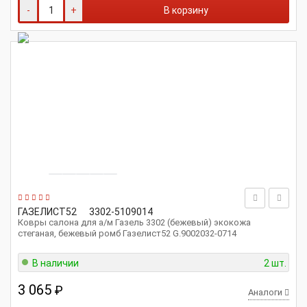
-
+
В корзину
ГАЗЕЛИСТ52
3302-5109014
Ковры салона для а/м Газель 3302 (бежевый) экокожа
стеганая, бежевый ромб Газелист52 G.9002032-0714
В наличии
2 шт.
3 065
₽
Аналоги