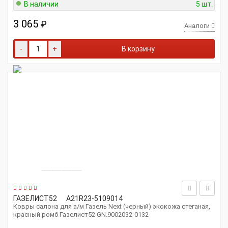
В наличии
5 шт.
3 065
₽
Аналоги
-
+
В корзину
ГАЗЕЛИСТ52
A21R23-5109014
Ковры салона для а/м Газель Next (черный) экокожа стеганая,
красный ромб Газелист52 GN.9002032-0132