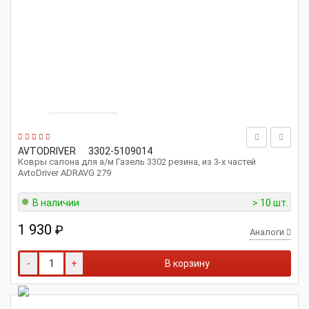
AVTODRIVER
3302-5109014
Ковры салона для а/м Газель 3302 резина, из 3-х частей
AvtoDriver ADRAVG 279
В наличии
> 10 шт.
1 930
₽
Аналоги
-
+
В корзину