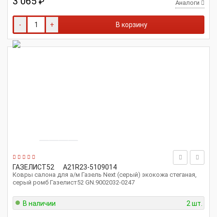
3 065
₽
Аналоги
-
+
В корзину
ГАЗЕЛИСТ52
A21R23-5109014
Ковры салона для а/м Газель Next (серый) экокожа стеганая,
серый ромб Газелист52 GN.9002032-0247
В наличии
2 шт.