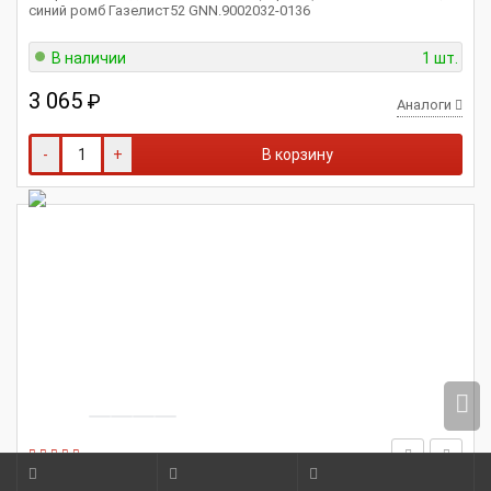
синий ромб Газелист52 GNN.9002032-0136
В наличии
1 шт.
3 065
₽
Аналоги
-
+
В корзину
ГАЗЕЛИСТ52
A21R23-5109014