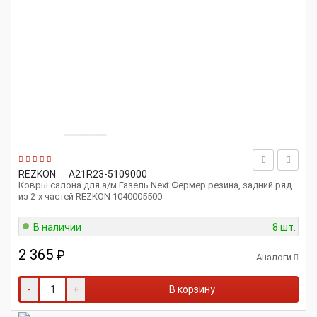
REZKON
A21R23-5109000
Ковры салона для а/м Газель Next Фермер резина, задний ряд
из 2-х частей REZKON 1040005500
В наличии
8 шт.
2 365
₽
Аналоги
-
+
В корзину