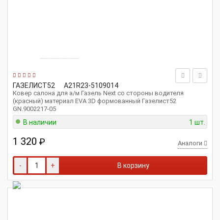
ГАЗЕЛИСТ52
A21R23-5109014
Ковер салона для а/м Газель Next со стороны водителя
(красный) материал EVA 3D формованный Газелист52
GN.9002217-05
В наличии
1 шт.
1 320
₽
Аналоги
-
+
В корзину