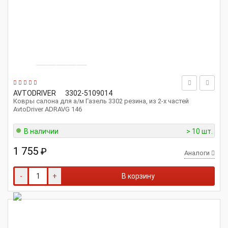
AVTODRIVER
3302-5109014
Ковры салона для а/м Газель 3302 резина, из 2-х частей
AvtoDriver ADRAVG 146
В наличии
> 10 шт.
1 755
₽
Аналоги
-
+
В корзину