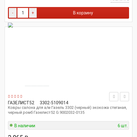
-
+
В корзину
ГАЗЕЛИСТ52
3302-5109014
Ковры салона для а/м Газель 3302 (черный) экокожа стеганая,
черный ромб Газелист52 G.9002032-0135
В наличии
6 шт.