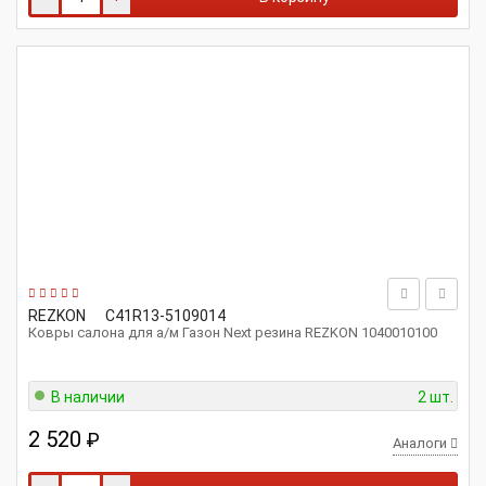
REZKON
C41R13-5109014
Ковры салона для а/м Газон Next резина REZKON 1040010100
В наличии
2 шт.
2 520
₽
Аналоги