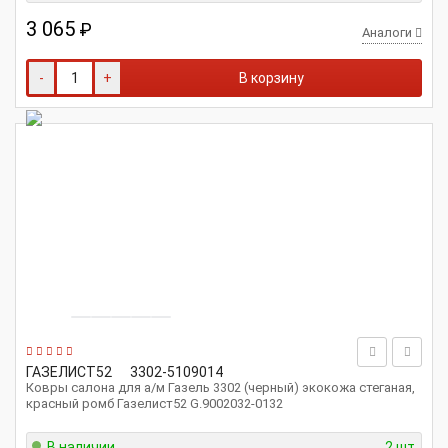
3 065
₽
Аналоги
-
+
В корзину
ГАЗЕЛИСТ52
3302-5109014
Ковры салона для а/м Газель 3302 (черный) экокожа стеганая,
красный ромб Газелист52 G.9002032-0132
В наличии
2 шт.