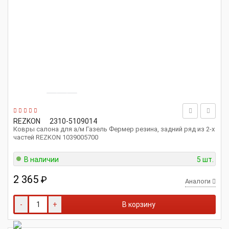
REZKON
2310-5109014
Ковры салона для а/м Газель Фермер резина, задний ряд из 2-х
частей REZKON 1039005700
В наличии
5 шт.
2 365
₽
Аналоги
-
+
В корзину