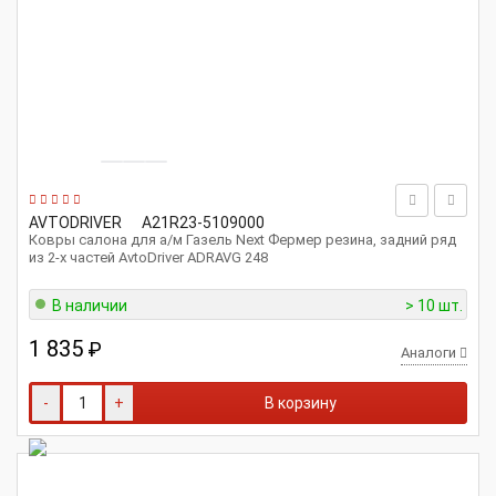
AVTODRIVER
A21R23-5109000
Ковры салона для а/м Газель Next Фермер резина, задний ряд
из 2-х частей AvtoDriver ADRAVG 248
В наличии
> 10 шт.
1 835
₽
Аналоги
-
+
В корзину