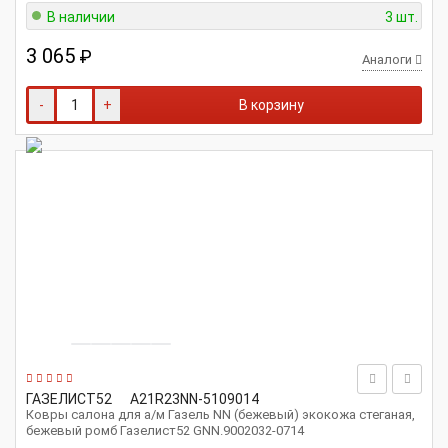
В наличии
3 шт.
3 065
₽
Аналоги
-
+
В корзину
ГАЗЕЛИСТ52
A21R23NN-5109014
Ковры салона для а/м Газель NN (бежевый) экокожа стеганая,
бежевый ромб Газелист52 GNN.9002032-0714