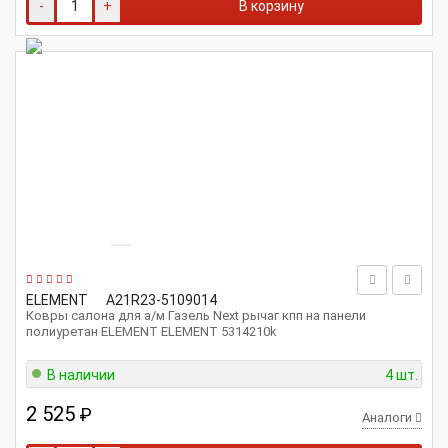
-
+
В корзину
ELEMENT
A21R23-5109014
Ковры салона для а/м Газель Next рычаг кпп на панели
полиуретан ELEMENT ELEMENT 5314210k
В наличии
4 шт.
2 525
₽
Аналоги