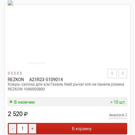
REZKON
A21R23-5109014
Ковры салона для а/м Газель Next рычаг кпп на панели резина
REZKON 1040005800
В наличии
> 10 шт.
2 520
₽
Аналоги
-
+
В корзину