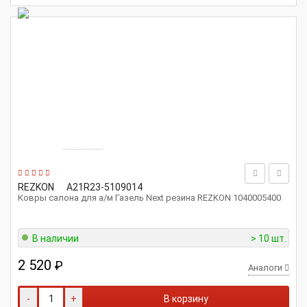
REZKON
A21R23-5109014
Ковры салона для а/м Газель Next резина REZKON 1040005400
В наличии
> 10 шт.
2 520
₽
Аналоги
-
+
В корзину