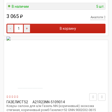
В наличии
5 шт.
3 065
₽
Аналоги
-
+
В корзину
ГАЗЕЛИСТ52
A21R23NN-5109014
Ковры салона для а/м Газель NN (коричневый) экокожа
стеганая, коричневый ромб Газелист52 GNN.9002032-0615