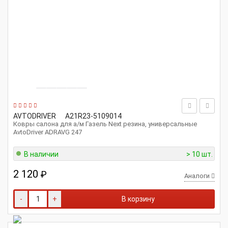
AVTODRIVER
A21R23-5109014
Ковры салона для а/м Газель Next резина, универсальные
AvtoDriver ADRAVG 247
В наличии
> 10 шт.
2 120
₽
Аналоги
-
+
В корзину