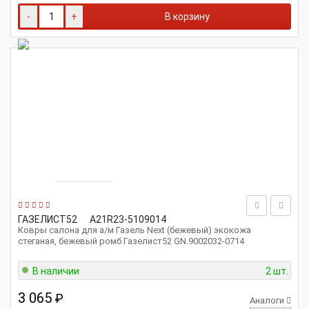
-
+
В корзину
ГАЗЕЛИСТ52
A21R23-5109014
Ковры салона для а/м Газель Next (бежевый) экокожа
стеганая, бежевый ромб Газелист52 GN.9002032-0714
В наличии
2 шт.
3 065
₽
Аналоги