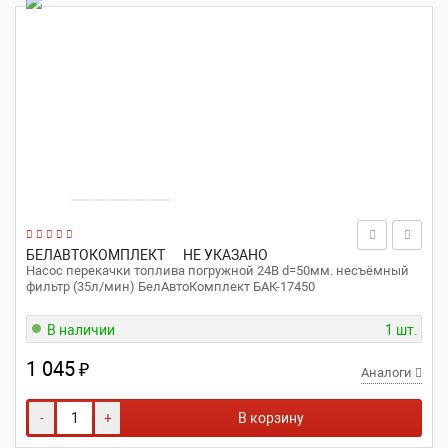
БЕЛАВТОКОМПЛЕКТ
НЕ УКАЗАНО
Насос перекачки топлива погружной 24В d=50мм. несъёмный
фильтр (35л/мин) БелАвтоКомплект БАК-17450
В наличии
1 шт.
1 045
₽
Аналоги
-
+
В корзину