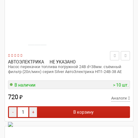
АВТОЭЛЕКТРИКА
НЕ УКАЗАНО
Насос перекачки топлива погружной 24В d=38мм. съёмный
фильтр (20л/мин) серия Silver АвтоЭлектрика НП1-24В-38 AE
В наличии
> 10 шт.
720
₽
Аналоги
-
+
В корзину