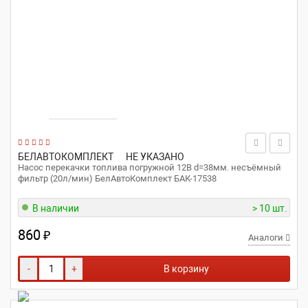
БЕЛАВТОКОМПЛЕКТ
НЕ УКАЗАНО
Насос перекачки топлива погружной 12В d=38мм. несъёмный
фильтр (20л/мин) БелАвтоКомплект БАК-17538
В наличии
> 10 шт.
860
₽
Аналоги
-
+
В корзину