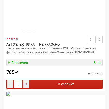
АВТОЭЛЕКТРИКА
НЕ УКАЗАНО
Насос перекачки топлива погружной 12В d=38мм. съёмный
фильтр (20л/мин) серия Gold АвтоЭлектрика НП3-12В-38 AE
В наличии
5 шт.
705
₽
Аналоги
-
+
В корзину