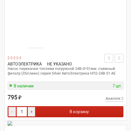
АВТОЭЛЕКТРИКА
НЕ УКАЗАНО
Насос перекачки топлива погружной 24В d=51мм. съёмный
фильтр (35л/мин) серия Silver АвтоЭлектрика НП2-24В-51 AE
В наличии
7 шт.
795
₽
Аналоги
-
+
В корзину