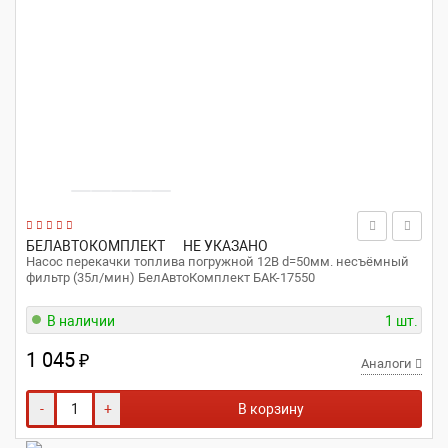
БЕЛАВТОКОМПЛЕКТ
НЕ УКАЗАНО
Насос перекачки топлива погружной 12В d=50мм. несъёмный
фильтр (35л/мин) БелАвтоКомплект БАК-17550
В наличии
1 шт.
1 045
₽
Аналоги
-
+
В корзину