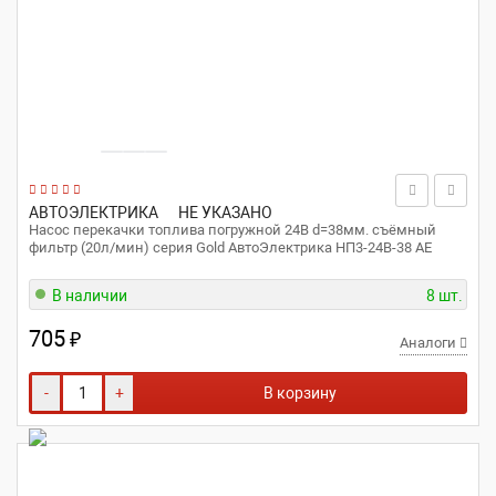
АВТОЭЛЕКТРИКА
НЕ УКАЗАНО
Насос перекачки топлива погружной 24В d=38мм. съёмный
фильтр (20л/мин) серия Gold АвтоЭлектрика НП3-24В-38 AE
В наличии
8 шт.
705
₽
Аналоги
-
+
В корзину