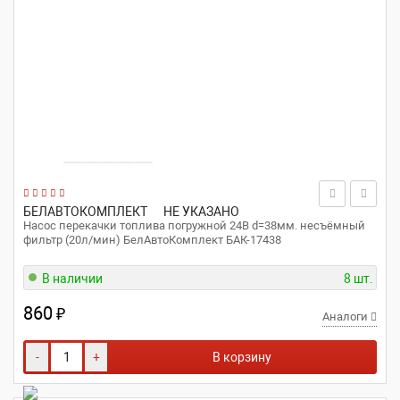
БЕЛАВТОКОМПЛЕКТ
НЕ УКАЗАНО
Насос перекачки топлива погружной 24В d=38мм. несъёмный
фильтр (20л/мин) БелАвтоКомплект БАК-17438
В наличии
8 шт.
860
₽
Аналоги
-
+
В корзину