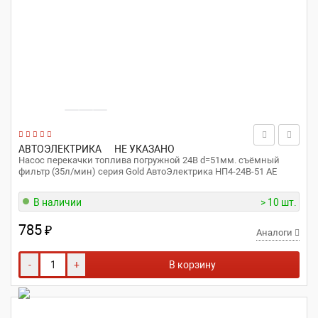
АВТОЭЛЕКТРИКА
НЕ УКАЗАНО
Насос перекачки топлива погружной 24В d=51мм. съёмный
фильтр (35л/мин) серия Gold АвтоЭлектрика НП4-24В-51 AE
В наличии
> 10 шт.
785
₽
Аналоги
-
+
В корзину