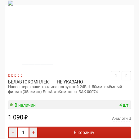
БЕЛАВТОКОМПЛЕКТ
НЕ УКАЗАНО
Насос перекачки топлива погружной 24В d=50мм. съёмный
фильтр (35л/мин) БелАвтоКомплект БАК-00074
В наличии
4 шт.
1 090
₽
Аналоги
-
+
В корзину