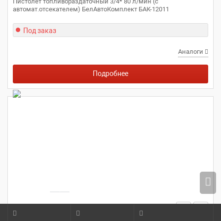
Пистолет топливораздаточный 3/4* 80 л/мин (с
автомат.отсекателем) БелАвтоКомплект БАК-12011
Под заказ
Аналоги
Подробнее
БЕЛАВТОКОМПЛЕКТ
НЕ УКАЗАНО