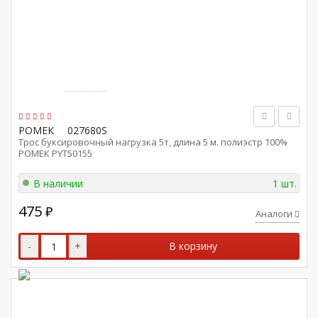
РОМЕК
027680S
Трос буксировочный нагрузка 5т, длина 5 м. полиэстр 100%
РОМЕК PYT50155
В наличии
1 шт.
475
₽
Аналоги
-
+
В корзину