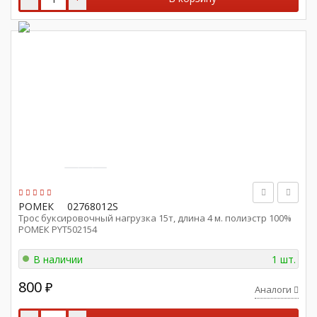
РОМЕК
02768012S
Трос буксировочный нагрузка 15т, длина 4 м. полиэстр 100%
РОМЕК PYT502154
В наличии
1 шт.
800
₽
Аналоги