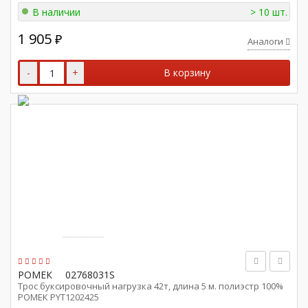
В наличии
> 10 шт.
1 905
₽
Аналоги
-
+
В корзину
РОМЕК
02768031S
Трос буксировочный нагрузка 42т, длина 5 м. полиэстр 100%
РОМЕК PYT1202425