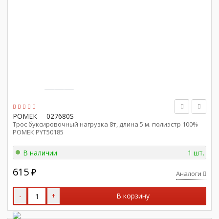
РОМЕК
027680S
Трос буксировочный нагрузка 8т, длина 5 м. полиэстр 100%
РОМЕК PYT50185
В наличии
1 шт.
615
₽
Аналоги
-
+
В корзину