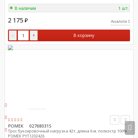
В наличии
1 шт.
2 175
₽
Аналоги
-
+
В корзину
РОМЕК
02768031S
Трос буксировочный нагрузка 42т, длина 6 м. полиэстр 100%
РОМЕК PYT1202426