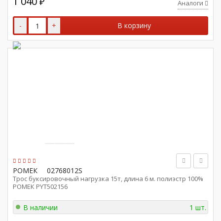
1 040
₽
Аналоги
-
+
В корзину
РОМЕК
02768012S
Трос буксировочный нагрузка 15т, длина 6 м. полиэстр 100%
РОМЕК PYT502156
В наличии
1 шт.