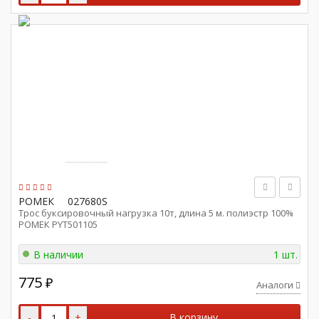
РОМЕК
027680S
Трос буксировочный нагрузка 10т, длина 5 м. полиэстр 100%
РОМЕК PYT501105
В наличии
1 шт.
775
₽
Аналоги
-
+
В корзину