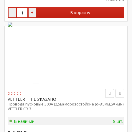
-
+
В корзину
VETTLER
НЕ УКАЗАНО
Провода пусковые 300А (2,5м) морозостойкие (d-8.5мм,S=7мм)
VETTLER CR-3
В наличии
8 шт.