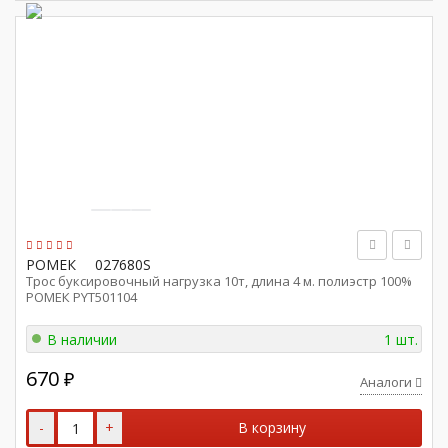
РОМЕК
027680S
Трос буксировочный нагрузка 10т, длина 4 м. полиэстр 100%
РОМЕК PYT501104
В наличии
1 шт.
670
₽
Аналоги
-
+
В корзину