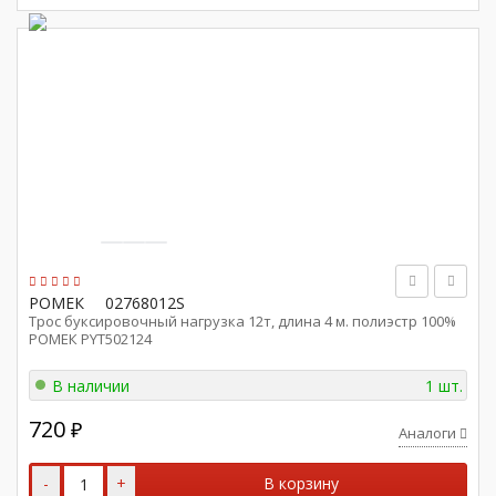
РОМЕК
02768012S
Трос буксировочный нагрузка 12т, длина 4 м. полиэстр 100%
РОМЕК PYT502124
В наличии
1 шт.
720
₽
Аналоги
-
+
В корзину