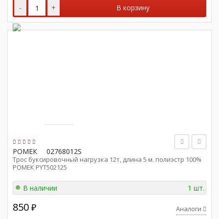
-
+
В корзину
РОМЕК
02768012S
Трос буксировочный нагрузка 12т, длина 5 м. полиэстр 100%
РОМЕК PYT502125
В наличии
1 шт.
850
₽
Аналоги