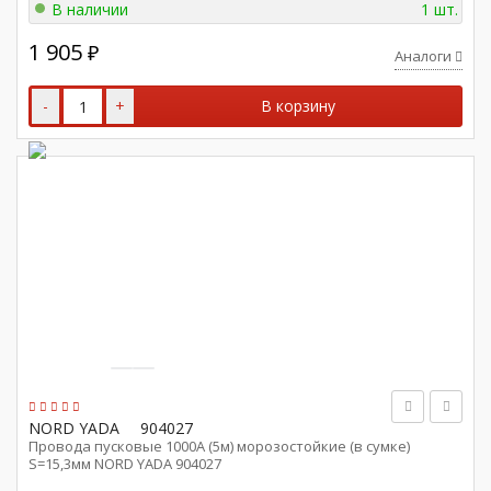
В наличии
1 шт.
1 905
₽
Аналоги
-
+
В корзину
NORD YADA
904027
Провода пусковые 1000А (5м) морозостойкие (в сумке)
S=15,3мм NORD YADA 904027