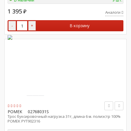
1 395
₽
Аналоги
-
+
В корзину
РОМЕК
02768031S
Трос буксировочный нагрузка 31т, длина 6 м. полиэстр 100%
РОМЕК PYT902316