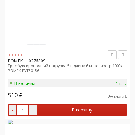
РОМЕК
027680S
Трос буксировочный нагрузка 5т, длина 6 м. полиэстр 100%
РОМЕК PYT50156
В наличии
1 шт.
510
₽
Аналоги
-
+
В корзину