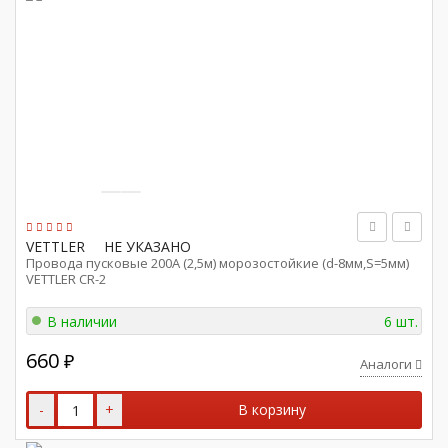
VETTLER
НЕ УКАЗАНО
Провода пусковые 200А (2,5м) морозостойкие (d-8мм,S=5мм)
VETTLER CR-2
В наличии
6 шт.
660
₽
Аналоги
-
+
В корзину