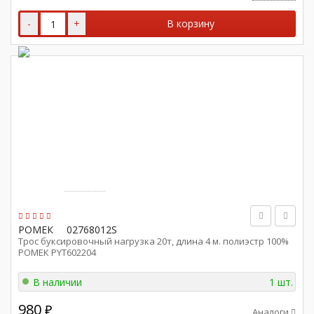
-
+
В корзину
РОМЕК
02768012S
Трос буксировочный нагрузка 20т, длина 4 м. полиэстр 100%
РОМЕК PYT602204
В наличии
1 шт.
980
₽
Аналоги