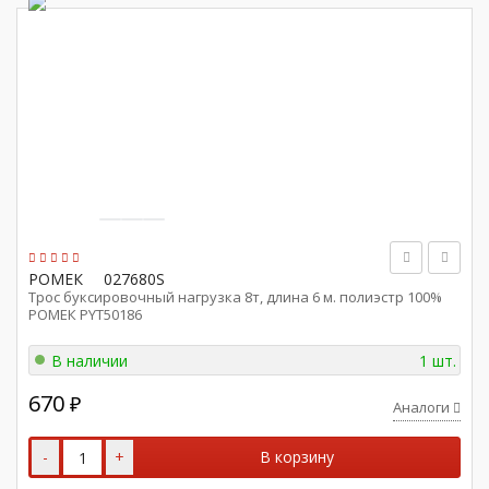
РОМЕК
027680S
Трос буксировочный нагрузка 8т, длина 6 м. полиэстр 100%
РОМЕК PYT50186
В наличии
1 шт.
670
₽
Аналоги
-
+
В корзину