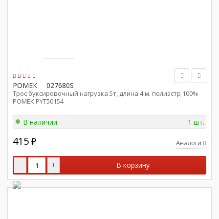
РОМЕК
027680S
Трос буксировочный нагрузка 5т, длина 4 м. полиэстр 100%
РОМЕК PYT50154
В наличии
1 шт.
415
₽
Аналоги
-
+
В корзину