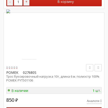
-
+
В корзину
РОМЕК
027680S
Трос буксировочный нагрузка 10т, длина 6 м. полиэстр 100%
РОМЕК PYT501106
В наличии
1 шт.
850
₽
Аналоги