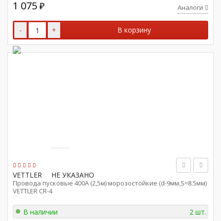
1 075
₽
Аналоги
-
+
В корзину
VETTLER
НЕ УКАЗАНО
Провода пусковые 400А (2,5м) морозостойкие (d-9мм,S=8.5мм)
VETTLER CR-4
В наличии
2 шт.