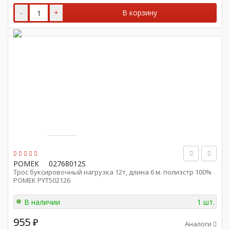
-
+
В корзину
РОМЕК
02768012S
Трос буксировочный нагрузка 12т, длина 6 м. полиэстр 100%
РОМЕК PYT502126
В наличии
1 шт.
955
₽
Аналоги