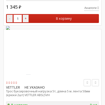
1 345
₽
Аналоги
-
+
В корзину
VETTLER
НЕ УКАЗАНО
Трос буксировочный нагрузка 5т, длина 5 м. лента 50мм
(крюки 2шт) VETTLER ABSL5VH
В наличии
9 шт.