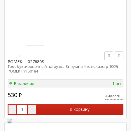
РОМЕК
027680S
Трос буксировочный нагрузка 8т, длина 4 м. полиэстр 100%
РОМЕК PYT50184
В наличии
1 шт.
530
₽
Аналоги
-
+
В корзину