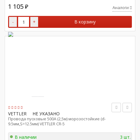
1 105
₽
Аналоги
-
+
В корзину
VETTLER
НЕ УКАЗАНО
Провода пусковые 500А (2,5м) морозостойкие (d-
9.5мм,S=12.5мм) VETTLER CR-5
В наличии
3 шт.