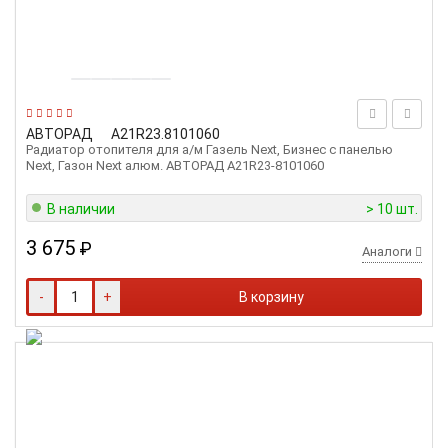
АВТОРАД
A21R23.8101060
Радиатор отопителя для а/м Газель Next, Бизнес с панелью
Next, Газон Next алюм. АВТОРАД A21R23-8101060
В наличии
> 10 шт.
3 675
₽
Аналоги
-
+
В корзину