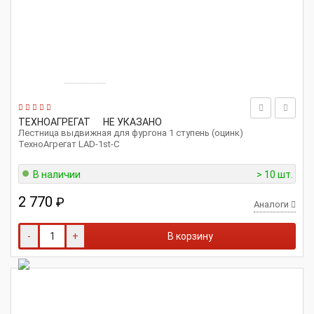
ТЕХНОАГРЕГАТ
НЕ УКАЗАНО
Лестница выдвижная для фургона 1 ступень (оцинк)
ТехноАгрегат LAD-1st-С
В наличии
> 10 шт.
2 770
₽
Аналоги
-
+
В корзину