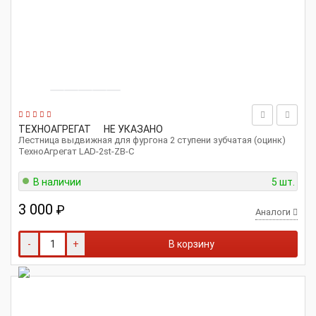
ТЕХНОАГРЕГАТ
НЕ УКАЗАНО
Лестница выдвижная для фургона 2 ступени зубчатая (оцинк)
ТехноАгрегат LAD-2st-ZB-C
В наличии
5 шт.
3 000
₽
Аналоги
-
+
В корзину