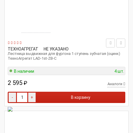
ТЕХНОАГРЕГАТ
НЕ УКАЗАНО
Лестница выдвижная для фургона 1 ступень зубчатая (оцинк)
ТехноАгрегат LAD-1st-ZB-C
В наличии
4 шт.
2 595
₽
Аналоги
-
+
В корзину