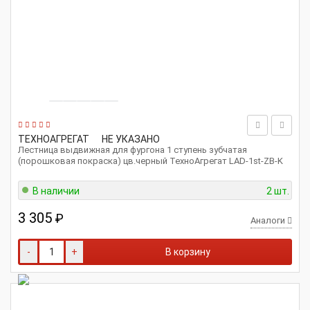
ТЕХНОАГРЕГАТ
НЕ УКАЗАНО
Лестница выдвижная для фургона 1 ступень зубчатая
(порошковая покраска) цв.черный ТехноАгрегат LAD-1st-ZB-K
В наличии
2 шт.
3 305
₽
Аналоги
-
+
В корзину