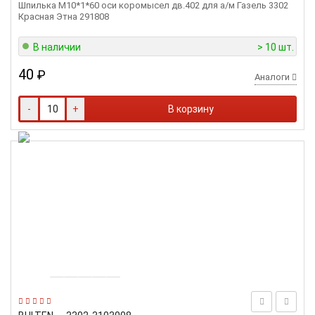
Шпилька М10*1*60 оси коромысел дв.402 для а/м Газель 3302
Красная Этна 291808
В наличии
> 10 шт.
40
₽
Аналоги
-
+
В корзину