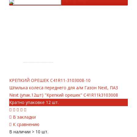
-
+
В корзину
КРЕПКИЙ ОРЕШЕК
С41R11-3103008-10
Шпилька колеса переднего для а/м Газон Next, ПАЗ
Next (упак.12шт) "Крепкий орешек" C41R11k3103008
Кратно упаковке 12 шт.
В закладки
К сравнению
В наличии
> 10 шт.