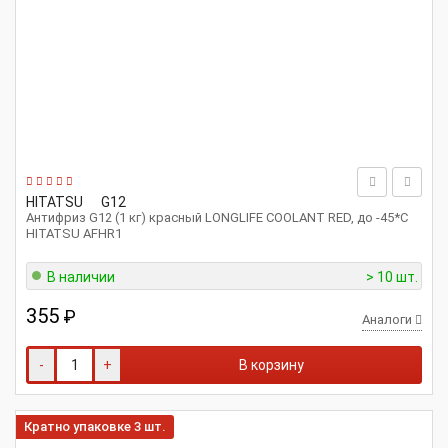
HITATSU
G12
Антифриз G12 (1 кг) красный LONGLIFE COOLANT RED, до -45*С
HITATSU AFHR1
В наличии
> 10 шт.
355
₽
Аналоги
-
+
В корзину
Кратно упаковке 3 шт.