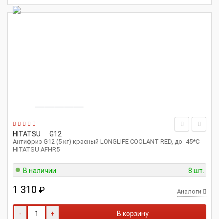
HITATSU
G12
Антифриз G12 (5 кг) красный LONGLIFE COOLANT RED, до -45*С
HITATSU AFHR5
В наличии
8 шт.
1 310
₽
Аналоги
-
+
В корзину