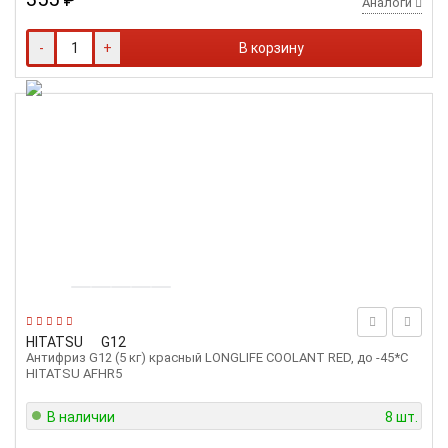
Аналоги
-
+
В корзину
HITATSU
G12
Антифриз G12 (5 кг) красный LONGLIFE COOLANT RED, до -45*С
HITATSU AFHR5
В наличии
8 шт.