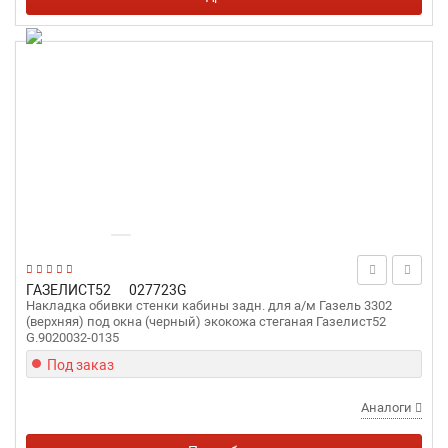
ГАЗЕЛИСТ52
027723G
Накладка обивки стенки кабины задн. для а/м Газель 3302
(верхняя) под окна (черный) экокожа стеганая Газелист52
G.9020032-0135
Под заказ
Аналоги