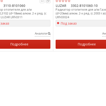
3110-8101060
LUZAR
3302-8101060-10
р отопителя для а/м
Радиатор отопителя для а/м Газ
,3102 (d=18мм) алюм. 2-х ряд. (с
(d=20мм) алюм. 2-х ряд. (с 2003 г.в
в) LUZAR LRh0311
LRh03024
 заказ
Под заказ
Аналоги
Ан
Подробнее
Подробнее