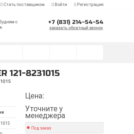
Стать поставщиком
Войти
Регистрация
+7 (831) 214-54-54
 будням с
ск
заказать обратный звонок
R 121-8231015
31015
Цена:
Уточните
у
ие
менеджера
31015
Под заказ