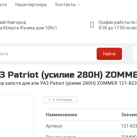
ессе
Наши партнеры
Контакты
ий Новгород
График работы по
а Юлиуса Фучика дом 100с1
8:30 до 17:00 по м
Найти
З Patriot (усилие 280H) ZOMME
ор капота для а/м УАЗ Patriot (усилие 280H) ZOMMER 121-82
в закладки
Наименование
Значен
Артикул
121-82