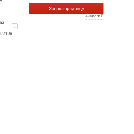
R
Запрос продавцу
Аналоги
аз
407108