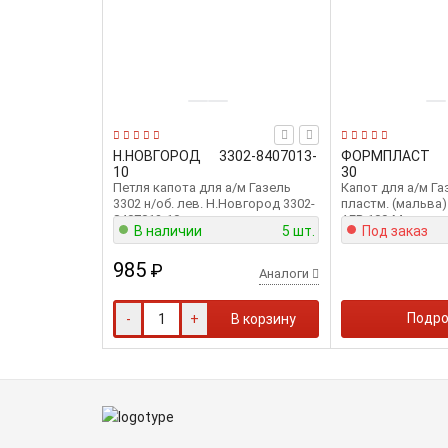
Н.НОВГОРОД
3302-8407013-
ФОРМПЛАСТ
10
30
Петля капота для а/м Газель
Капот для а/м Га
3302 н/об. лев. Н.Новгород 3302-
пластм. (мальва
8407013-10
AFP-109-M
В наличии
5 шт.
Под заказ
985
₽
Аналоги
Подр
-
+
В корзину