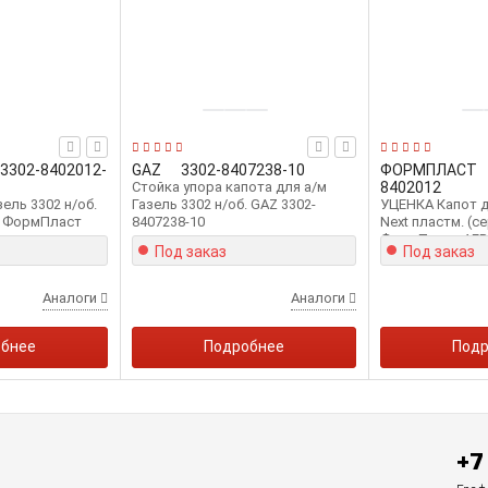
3302-8402012-
GAZ
3302-8407238-10
ФОРМПЛАСТ
Стойка упора капота для а/м
8402012
зель 3302 н/об.
Газель 3302 н/об. GAZ 3302-
УЦЕНКА Капот д
) ФормПласт
8407238-10
Next пластм. (
ФормПласт AFP
Под заказ
Под заказ
Аналоги
Аналоги
обнее
Подробнее
Подр
+7