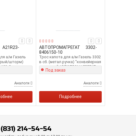
A21R23-
АВТОПРОМАГРЕГАТ
3302-
8406150-10
ля а/м Газель
Трос капота для а/м Газель 3302
серый/шторм)
в сб. (метал.ручка) "конвейерная
-103-G
поставка" АВТОПРОМАГРЕГАТ
Под заказ
А3302-8406150-10
Аналоги
Аналоги
обнее
Подробнее
 (831) 214-54-54