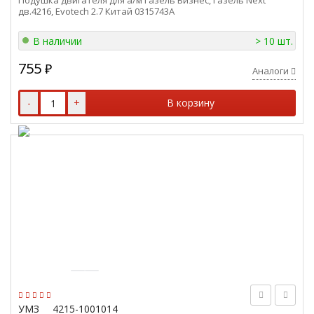
Подушка двигателя для а/м Газель Бизнес, Газель Next
дв.4216, Evotech 2.7 Китай 0315743A
В наличии
> 10 шт.
755
₽
Аналоги
-
+
В корзину
УМЗ
4215-1001014