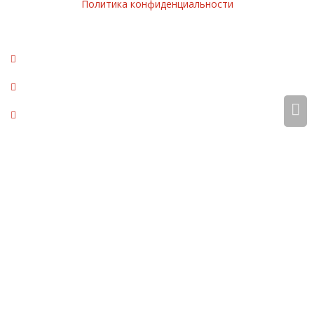
Политика конфиденциальности
Мы используем cookie. Это позволяет нам анализировать
взаимодействие посетителей с сайтом и делать его лучше.
Продолжая пользоваться сайтом, вы соглашаетесь с
использованием файлов cookie.
Принять