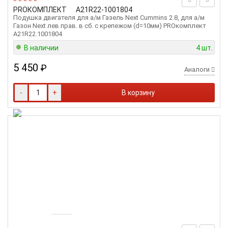
PROКОМПЛЕКТ
A21R22-1001804
Подушка двигателя для а/м Газель Next Cummins 2.8, для а/м
Газон Next лев прав. в сб. с крепежом (d=10мм) PROкомплект
A21R22.1001804
В наличии
4 шт.
5 450
₽
Аналоги
-
+
В корзину