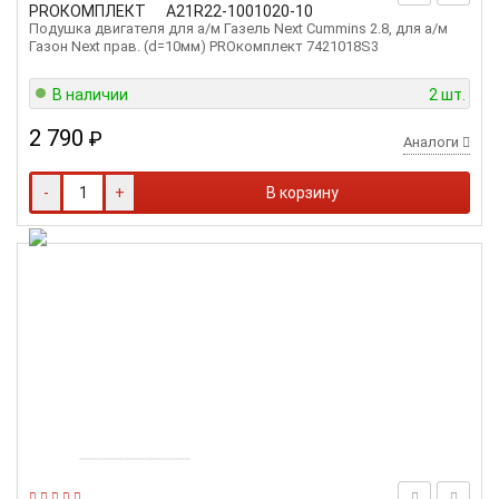
PROКОМПЛЕКТ
А21R22-1001020-10
Подушка двигателя для а/м Газель Next Cummins 2.8, для а/м
Газон Next прав. (d=10мм) PROкомплект 7421018S3
В наличии
2 шт.
2 790
₽
Аналоги
-
+
В корзину