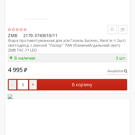
ZMB
2170-3743010/11
Фара противотуманная для а/м Газель Бизнес, Next (к-т 2шт)
светодиод. с линзой "Лазер" 70W (ближний/дальний свет)
ZMB ТАС-71 LED
В наличии
3 шт.
4 995
₽
Аналоги
-
+
В корзину