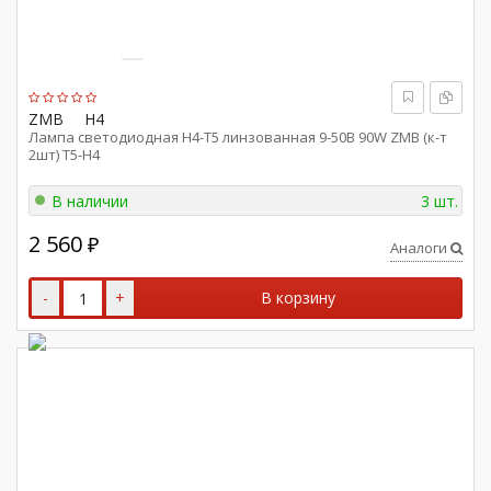
ZMB
H4
Лампа светодиодная Н4-Т5 линзованная 9-50В 90W ZMB (к-т
2шт) Т5-Н4
В наличии
3 шт.
2 560
₽
Аналоги
-
+
В корзину