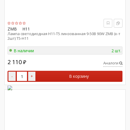
ZMB
H11
Лампа светодиодная Н11-Т5 линзованная 9-50В 90W ZMB (к-т
2шт) Т5-Н11
В наличии
2 шт.
2 110
₽
Аналоги
-
+
В корзину