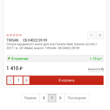
TIRSAN
CB.04022.09.99
Опора карданного вала для а/м Газель Next, Бизнес (н/об) c
2017 г.в. (d=40мм) аналог TIRSAN .CB.04022.09.99
В наличии
> 10 шт.
1 410
₽
Аналоги
-
+
В корзину
Первая
1
Последняя