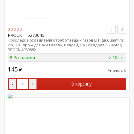
PROCK
5273045
Прокладка охладителя отработавших газов ЕГР дв.Cummins
2.8, 3.8 Евро-4 для а/м Газель, Валдай, ПАЗ квадрат (5292427)
PROCK 4989882
В наличии
> 10 шт.
145
₽
Аналоги
-
+
В корзину