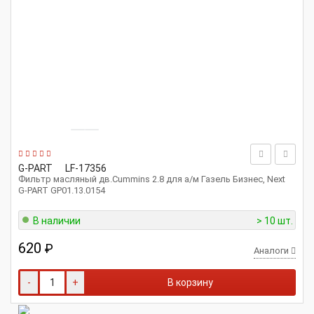
G-PART
LF-17356
Фильтр масляный дв.Cummins 2.8 для а/м Газель Бизнес, Next
G-PART GP01.13.0154
В наличии
> 10 шт.
620
₽
Аналоги
-
+
В корзину