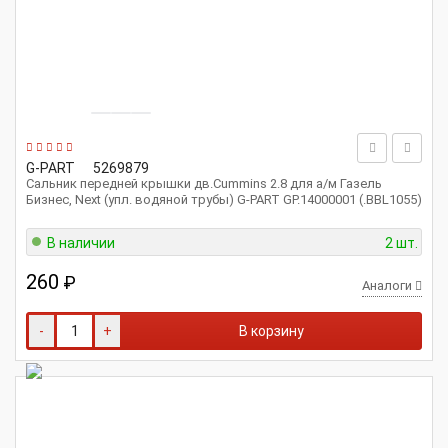
G-PART
5269879
Сальник передней крышки дв.Cummins 2.8 для а/м Газель
Бизнес, Next (упл. водяной трубы) G-PART GP.14000001 (.BBL1055)
В наличии
2 шт.
260
₽
Аналоги
-
+
В корзину