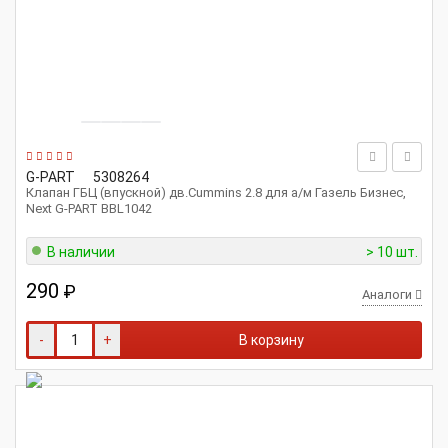
G-PART
5308264
Клапан ГБЦ (впускной) дв.Cummins 2.8 для а/м Газель Бизнес,
Next G-PART BBL1042
В наличии
> 10 шт.
290
₽
Аналоги
-
+
В корзину