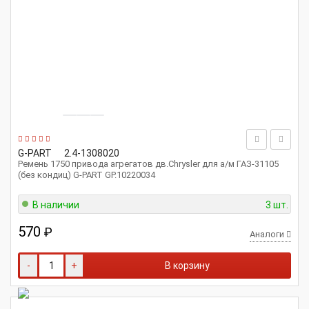
G-PART
2.4-1308020
Ремень 1750 привода агрегатов дв.Chrysler для а/м ГАЗ-31105
(без кондиц) G-PART GP.10220034
В наличии
3 шт.
570
₽
Аналоги
-
+
В корзину