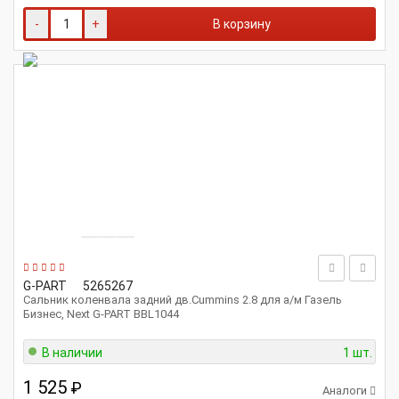
-
+
В корзину
G-PART
5265267
Сальник коленвала задний дв.Cummins 2.8 для а/м Газель
Бизнес, Next G-PART BBL1044
В наличии
1 шт.
1 525
₽
Аналоги