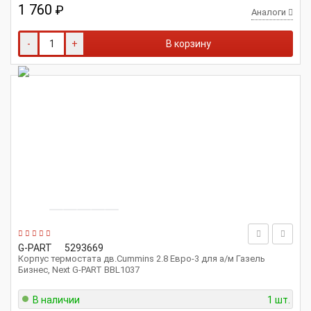
1 760
₽
Аналоги
-
+
В корзину
G-PART
5293669
Корпус термостата дв.Cummins 2.8 Евро-3 для а/м Газель
Бизнес, Next G-PART BBL1037
В наличии
1 шт.