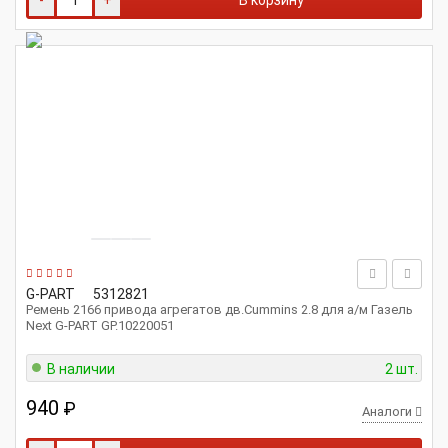
-
+
В корзину
G-PART
5312821
Ремень 2166 привода агрегатов дв.Cummins 2.8 для а/м Газель
Next G-PART GP.10220051
В наличии
2 шт.
940
₽
Аналоги