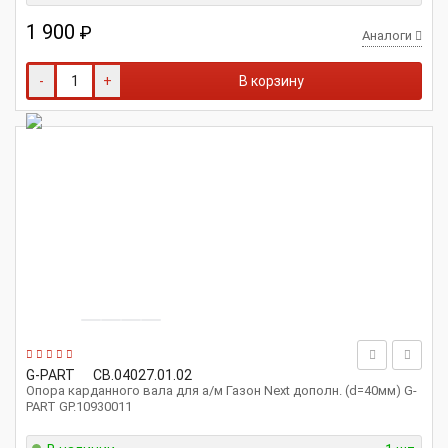
1 900
₽
Аналоги
-
+
В корзину
G-PART
CB.04027.01.02
Опора карданного вала для а/м Газон Next дополн. (d=40мм) G-
PART GP.10930011