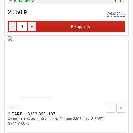
В наличии
1 шт.
2 350
₽
Аналоги
-
+
В корзину
G-PART
3302-3501137
Суппорт тормозной для а/м Газель 3302 лев. G-PART
GP.11510075