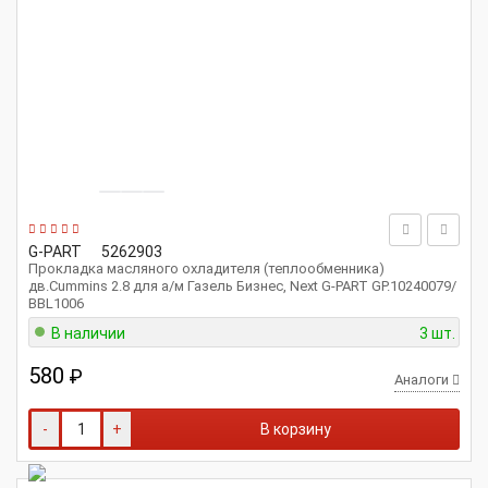
G-PART
5262903
Прокладка масляного охладителя (теплообменника)
дв.Cummins 2.8 для а/м Газель Бизнес, Next G-PART GP.10240079/
BBL1006
В наличии
3 шт.
580
₽
Аналоги
-
+
В корзину