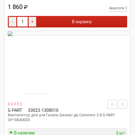
1 860
₽
Аналоги
-
+
В корзину
G-PART
33023-1308010
Вентилятор для а/м Газель Бизнес дв.Cummins 2.8 G-PART
GP.10640020
В наличии
2 шт.