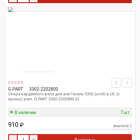
G-PART
3302-2202800
Опора карданного вала для а/м Газель 3302 (н/об) в сб. (с
кронш) усил. G-PART 3302-2202800-22
В наличии
7 шт.
910
₽
Аналоги