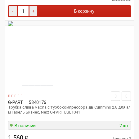
-
+
В корзину
G-PART
5340176
Трубка слива масла с турбокомпрессора дв.Cummins 2.8 для а/
м Газель Бизнес, Next G-PART BBL1041
В наличии
2 шт.
1 560
₽
Аналоги