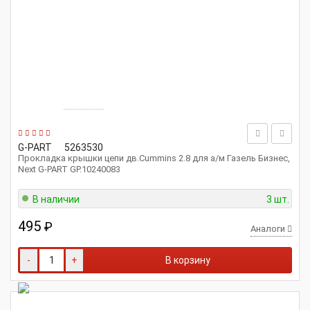
G-PART
5263530
Прокладка крышки цепи дв.Cummins 2.8 для а/м Газель Бизнес,
Next G-PART GP.10240083
В наличии
3 шт.
495
₽
Аналоги
-
+
В корзину