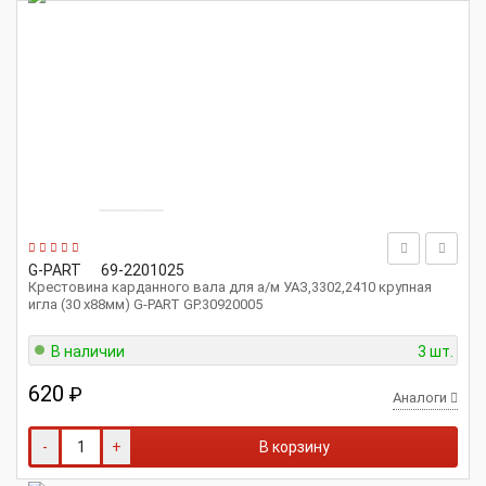
G-PART
69-2201025
Крестовина карданного вала для а/м УАЗ,3302,2410 крупная
игла (30 x88мм) G-PART GP.30920005
В наличии
3 шт.
620
₽
Аналоги
-
+
В корзину