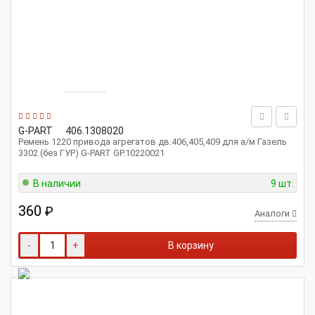
G-PART
406.1308020
Ремень 1220 привода агрегатов дв.406,405,409 для а/м Газель
3302 (без ГУР) G-PART GP.10220021
В наличии
9 шт.
360
₽
Аналоги
-
+
В корзину