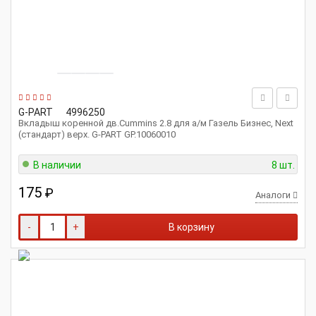
G-PART
4996250
Вкладыш коренной дв.Cummins 2.8 для а/м Газель Бизнес, Next
(стандарт) верх. G-PART GP.10060010
В наличии
8 шт.
175
₽
Аналоги
-
+
В корзину