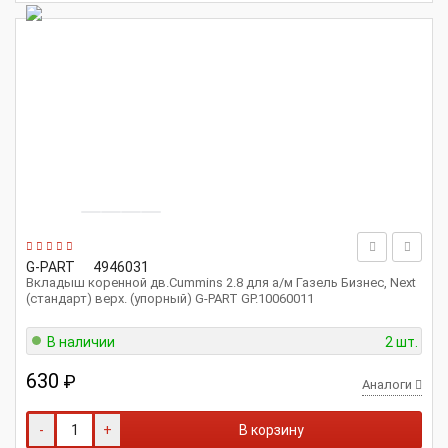
G-PART
4946031
Вкладыш коренной дв.Cummins 2.8 для а/м Газель Бизнес, Next
(стандарт) верх. (упорный) G-PART GP.10060011
В наличии
2 шт.
630
₽
Аналоги
-
+
В корзину