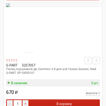
G-PART
5257057
Палец поршневой дв.Cummins 2.8 для а/м Газель Бизнес, Next
G-PART GP.10050107
В наличии
3 шт.
670
₽
Аналоги
-
+
В корзину