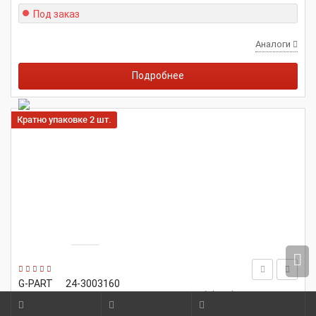
Под заказ
Аналоги
Подробнее
Кратно упаковке 2 шт.
G-PART
24-3003160
Шарнир тяги рулевой для а/м ГАЗ-2410 в сб. (1шт) G-PART 24-
3003160