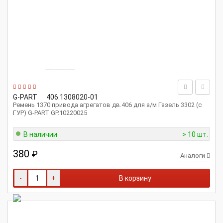
G-PART
406.1308020-01
Ремень 1370 привода агрегатов дв.406 для а/м Газель 3302 (с
ГУР) G-PART GP.10220025
В наличии
> 10 шт.
380
₽
Аналоги
-
+
В корзину