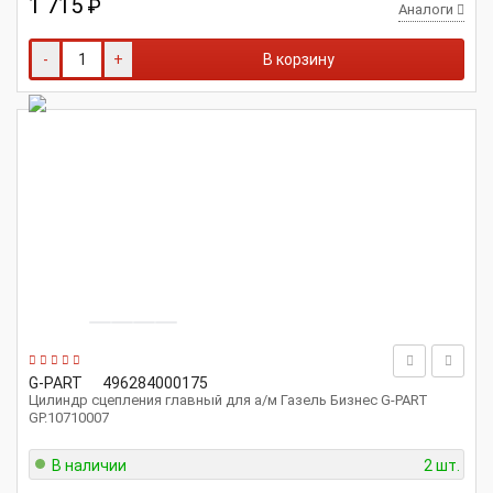
1 715
₽
Аналоги
-
+
В корзину
G-PART
496284000175
Цилиндр сцепления главный для а/м Газель Бизнес G-PART
GP.10710007
В наличии
2 шт.