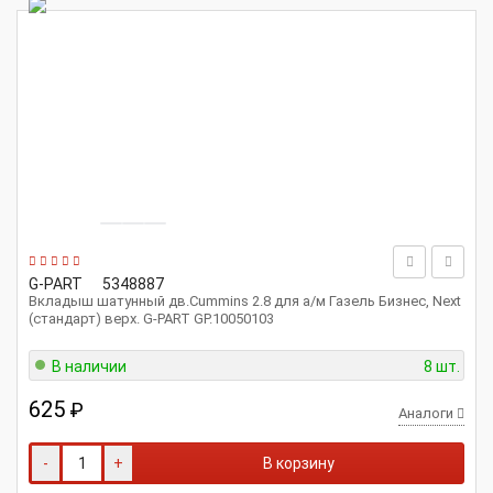
G-PART
5348887
Вкладыш шатунный дв.Cummins 2.8 для а/м Газель Бизнес, Next
(стандарт) верх. G-PART GP.10050103
В наличии
8 шт.
625
₽
Аналоги
-
+
В корзину