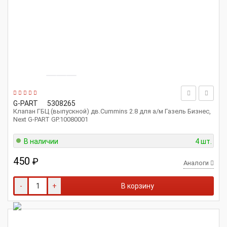
G-PART
5308265
Клапан ГБЦ (выпускной) дв.Cummins 2.8 для а/м Газель Бизнес,
Next G-PART GP.10080001
В наличии
4 шт.
450
₽
Аналоги
-
+
В корзину