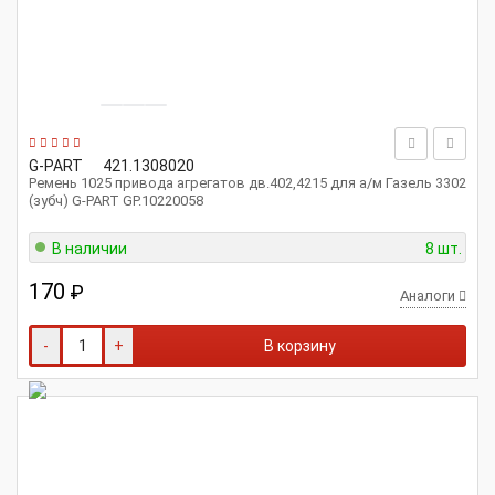
G-PART
421.1308020
Ремень 1025 привода агрегатов дв.402,4215 для а/м Газель 3302
(зубч) G-PART GP.10220058
В наличии
8 шт.
170
₽
Аналоги
-
+
В корзину