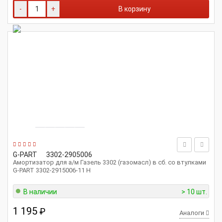
-
+
В корзину
G-PART
3302-2905006
Амортизатор для а/м Газель 3302 (газомасл) в сб. со втулками
G-PART 3302-2915006-11 Н
В наличии
> 10 шт.
1 195
₽
Аналоги