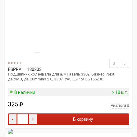
ESPRA
180203
Подшипник коленвала для а/м Газель 3302, Бизнес, Next,
дв.УМЗ, дв.Cummins 2.8, 3307, УАЗ ESPRA ES156230
В наличии
> 10 шт.
325
₽
Аналоги
-
+
В корзину