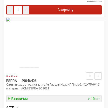
-
+
В корзину
ESPRA
49046406
Сальник хвостовика для а/м Газель Next КПП н/об. (42х75х9/16)
материал ACM ESPRA EO9021
В наличии
> 10 шт.