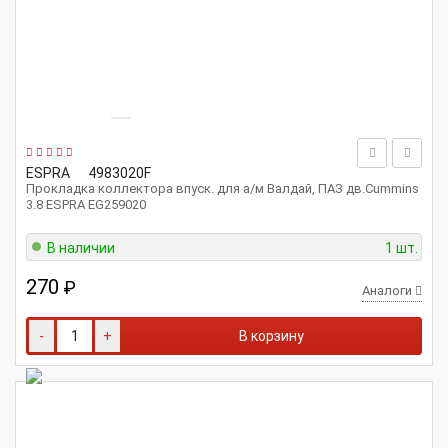
ESPRA
4983020F
Прокладка коллектора впуск. для а/м Валдай, ПАЗ дв.Cummins
3.8 ESPRA EG259020
В наличии
1 шт.
270
₽
Аналоги
-
+
В корзину