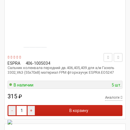
ESPRA
406-1005034
Сальник коленвала передний дв.406,405,409 для а/м Газель
3302,УАЗ (55x70x8) материал FPM фторкаучук ESPRA EO5247
В наличии
5 шт.
315
₽
Аналоги
-
+
В корзину