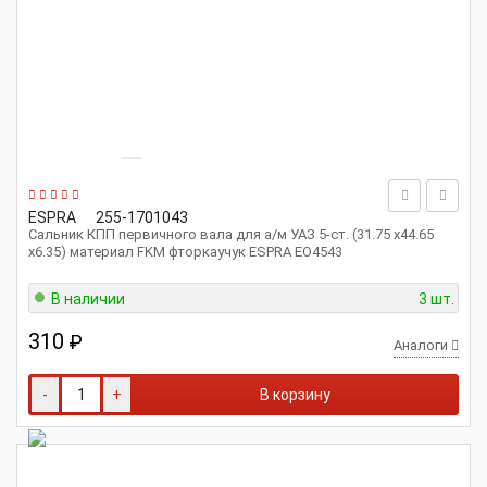
ESPRA
255-1701043
Сальник КПП первичного вала для а/м УАЗ 5-ст. (31.75 х44.65
х6.35) материал FKM фторкаучук ESPRA EO4543
В наличии
3 шт.
310
₽
Аналоги
-
+
В корзину