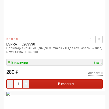
ESPRA
5263530
Прокладка крышки цепи дв.Cummins 2.8 для а/м Газель Бизнес,
Next ESPRA EG253530
В наличии
3 шт.
280
₽
Аналоги
-
+
В корзину