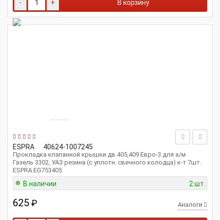
-
+
В корзину
ESPRA
40624-1007245
Прокладка клапанной крышки дв.405,409 Евро-3 для а/м
Газель 3302, УАЗ резина (с уплотн. свечного колодца) к-т 7шт.
ESPRA EG753405
В наличии
2 шт.
625
₽
Аналоги