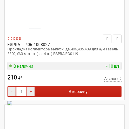
ESPRA
406-1008027
Прокладка коллектора выпуск. дв.406,405,409 для а/м Газель
3302,УАЗ метал. (к-т 4шт) ESPRA EG0119
В наличии
> 10 шт.
210
₽
Аналоги
-
+
В корзину