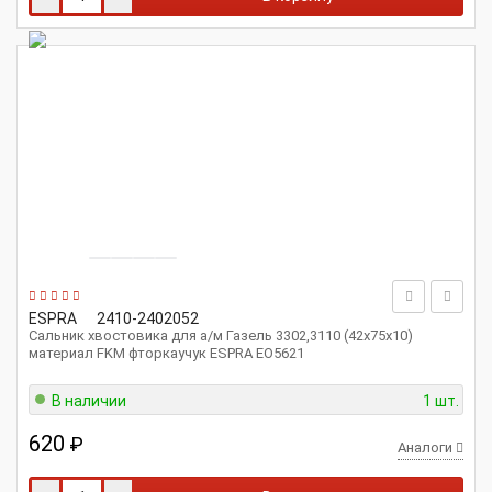
ESPRA
2410-2402052
Сальник хвостовика для а/м Газель 3302,3110 (42х75х10)
материал FKM фторкаучук ESPRA EO5621
В наличии
1 шт.
620
₽
Аналоги