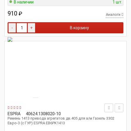
В наличии
1 шт.
910
₽
Аналоги
-
+
В корзину
ESPRA
40624.1308020-10
Ремень 1413 привода агрегатов дв.405 для а/м Газель 3302
Евро-3 (с ГУР) ESPRA EB6PK1413