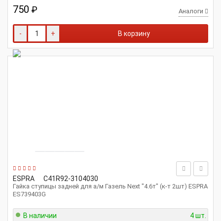
750
₽
Аналоги
-
+
В корзину
ESPRA
C41R92-3104030
Гайка ступицы задней для а/м Газель Next "4.6т" (к-т 2шт) ESPRA
ES739403G
В наличии
4 шт.