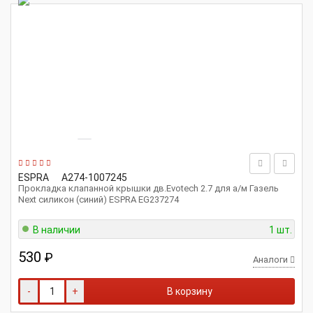
ESPRA
A274-1007245
Прокладка клапанной крышки дв.Evotech 2.7 для а/м Газель
Next силикон (синий) ESPRA EG237274
В наличии
1 шт.
530
₽
Аналоги
-
+
В корзину