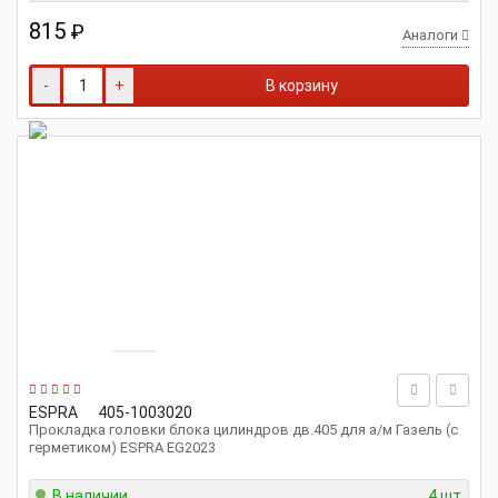
815
₽
Аналоги
-
+
В корзину
ESPRA
405-1003020
Прокладка головки блока цилиндров дв.405 для а/м Газель (с
герметиком) ESPRA EG2023
В наличии
4 шт.