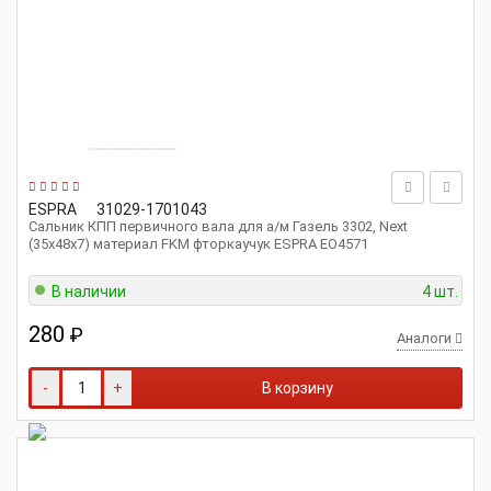
ESPRA
31029-1701043
Сальник КПП первичного вала для а/м Газель 3302, Next
(35х48х7) материал FKM фторкаучук ESPRA EO4571
В наличии
4 шт.
280
₽
Аналоги
-
+
В корзину