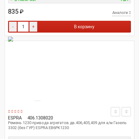
835
₽
Аналоги
-
+
В корзину
ESPRA
406.1308020
Ремень 1230 привода агрегатов дв.406,405,409 для а/м Газель
3302 (без ГУР) ESPRA EB6PK1230