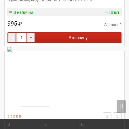
В наличии
> 10 шт.
995
₽
Аналоги
-
+
В корзину
ESPRA
3163-2202025
Крестовина карданного вала для а/м УАЗ-3163 Pairiot, 2363