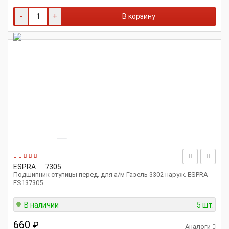
-
+
В корзину
ESPRA
7305
Подшипник ступицы перед. для а/м Газель 3302 наруж. ESPRA
ES137305
В наличии
5 шт.
660
₽
Аналоги