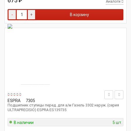
675
₽
Аналоги
-
+
В корзину
ESPRA
7305
Подшипник ступицы перед. для а/м Газель 3302 наруж. (серия
ULTRAPRECISIO) ESPRA ES139735
В наличии
5 шт.