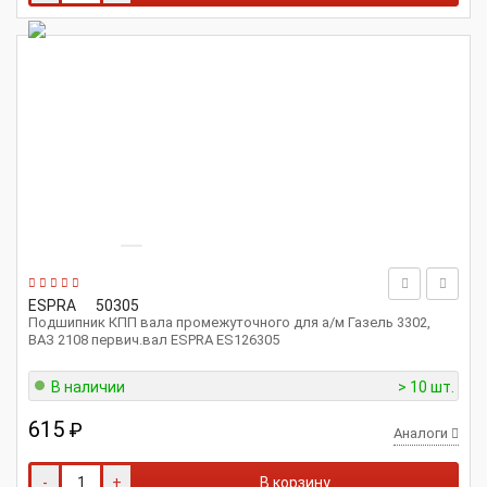
ESPRA
50305
Подшипник КПП вала промежуточного для а/м Газель 3302,
ВАЗ 2108 первич.вал ESPRA ES126305
В наличии
> 10 шт.
615
₽
Аналоги
-
+
В корзину