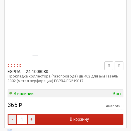
ESPRA
24-1008080
Прокладка коллектора (газопровода) дв.402 для а/м Газель
3302 (метал перфорация) ESPRA EG219017
В наличии
9 шт.
365
₽
Аналоги
-
+
В корзину