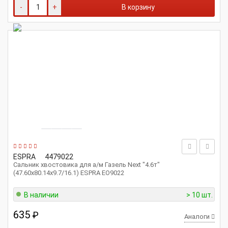
-
+
В корзину
ESPRA
4479022
Сальник хвостовика для а/м Газель Next "4.6т"
(47.60х80.14х9.7/16.1) ESPRA EO9022
В наличии
> 10 шт.
635
₽
Аналоги