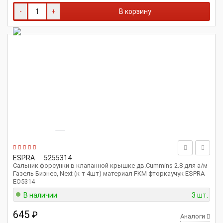
-
+
В корзину
ESPRA
5255314
Сальник форсунки в клапанной крышке дв.Cummins 2.8 для а/м
Газель Бизнес, Next (к-т 4шт) материал FKM фторкаучук ESPRA
EO5314
В наличии
3 шт.
645
₽
Аналоги