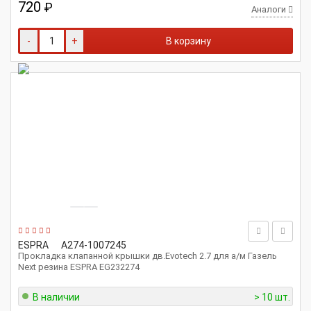
720
₽
Аналоги
-
+
В корзину
ESPRA
A274-1007245
Прокладка клапанной крышки дв.Evotech 2.7 для а/м Газель
Next резина ESPRA EG232274
В наличии
> 10 шт.