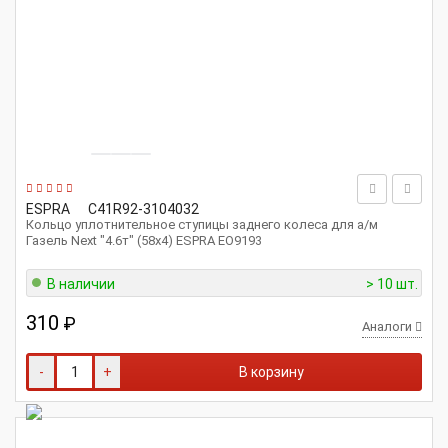
ESPRA
C41R92-3104032
Кольцо уплотнительное ступицы заднего колеса для а/м
Газель Next "4.6т" (58x4) ESPRA EO9193
В наличии
> 10 шт.
310
₽
Аналоги
-
+
В корзину