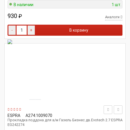
В наличии
1 шт.
930
₽
Аналоги
-
+
В корзину
ESPRA
А274.1009070
Прокладка поддона для а/м Газель Бизнес дв.Evotech 2.7 ESPRA
EG242274