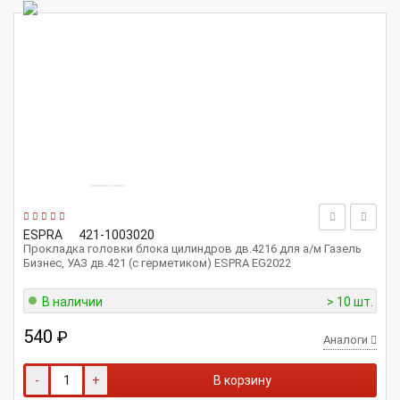
ESPRA
421-1003020
Прокладка головки блока цилиндров дв.4216 для а/м Газель
Бизнес, УАЗ дв.421 (с герметиком) ESPRA EG2022
В наличии
> 10 шт.
540
₽
Аналоги
-
+
В корзину