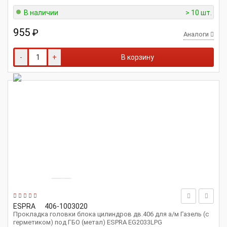
В наличии
> 10 шт.
955
₽
Аналоги
-
+
В корзину
ESPRA
406-1003020
Прокладка головки блока цилиндров дв.406 для а/м Газель (с
герметиком) под ГБО (метал) ESPRA EG2033LPG