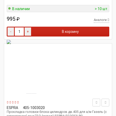
В наличии
> 10 шт.
995
₽
Аналоги
-
+
В корзину
ESPRA
405-1003020
Прокладка головки блока цилиндров дв.405 для а/м Газель (с
герметиком) под ГБО (метал) ESPRA EG2032LPG