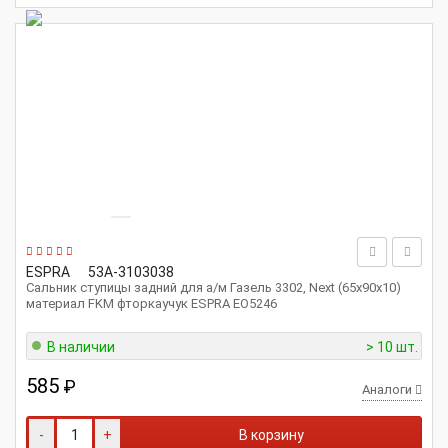
ESPRA
53А-3103038
Сальник ступицы задний для а/м Газель 3302, Next (65х90х10)
материал FKM фторкаучук ESPRA EO5246
В наличии
> 10 шт.
585
₽
Аналоги
-
+
В корзину