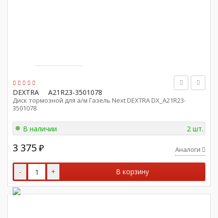
DEXTRA
A21R23-3501078
Диск тормозной для а/м Газель Next DEXTRA DX_A21R23-
3501078
В наличии
2 шт.
3 375
₽
Аналоги
-
+
В корзину