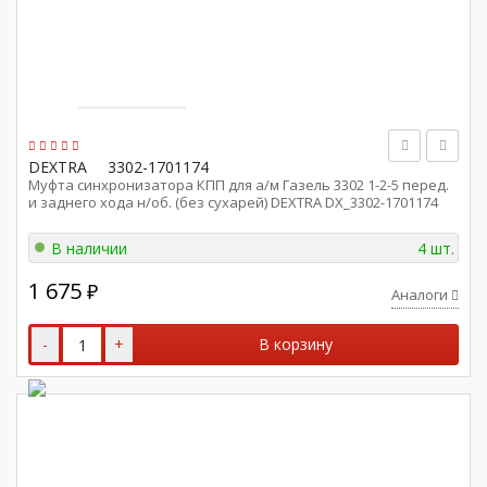
DEXTRA
3302-1701174
Муфта синхронизатора КПП для а/м Газель 3302 1-2-5 перед.
и заднего хода н/об. (без сухарей) DEXTRA DX_3302-1701174
В наличии
4 шт.
1 675
₽
Аналоги
-
+
В корзину