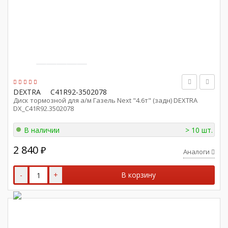
DEXTRA
С41R92-3502078
Диск тормозной для а/м Газель Next "4.6т" (задн) DEXTRA
DX_С41R92.3502078
В наличии
> 10 шт.
2 840
₽
Аналоги
-
+
В корзину