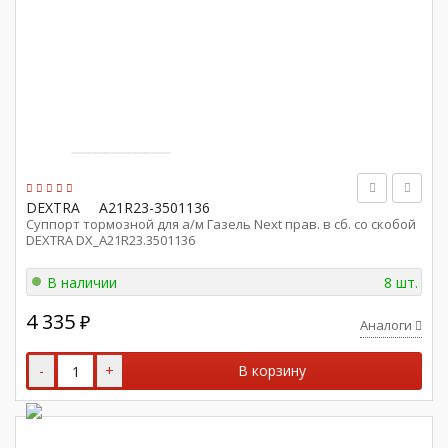
DEXTRA
A21R23-3501136
Суппорт тормозной для а/м Газель Next прав. в сб. со скобой
DEXTRA DX_A21R23.3501136
В наличии
8 шт.
4 335
₽
Аналоги
-
+
В корзину