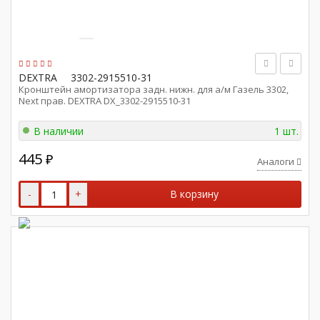
DEXTRA
3302-2915510-31
Кронштейн амортизатора задн. нижн. для а/м Газель 3302,
Next прав. DEXTRA DX_3302-2915510-31
В наличии
1 шт.
445
₽
Аналоги
-
+
В корзину