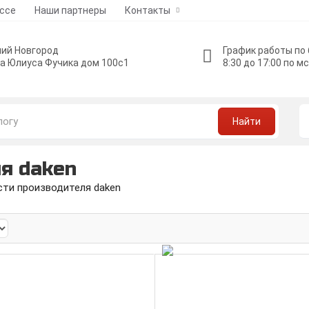
ессе
Наши партнеры
Контакты
ий Новгород
График работы по
а Юлиуса Фучика дом 100с1
8:30 до 17:00 по м
Найти
я daken
сти производителя daken