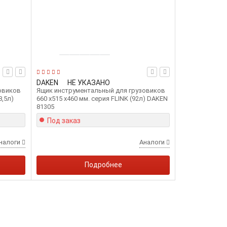
DAKEN
НЕ УКАЗАНО
овиков
Ящик инструментальный для грузовиков
8,5л)
660 х515 х460 мм. серия FLINK (92л) DAKEN
81305
Под заказ
налоги
Аналоги
Подробнее