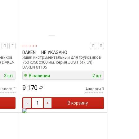
DAKEN
НЕ УКАЗАНО
овиков
Ящик инструментальный для грузовиков
л) DAKEN
750 х350 х300 мм. серия JUST (47.5л)
DAKEN 81105
3 шт.
В наличии
2 шт.
9 170
₽
налоги
Аналоги
-
+
В корзину