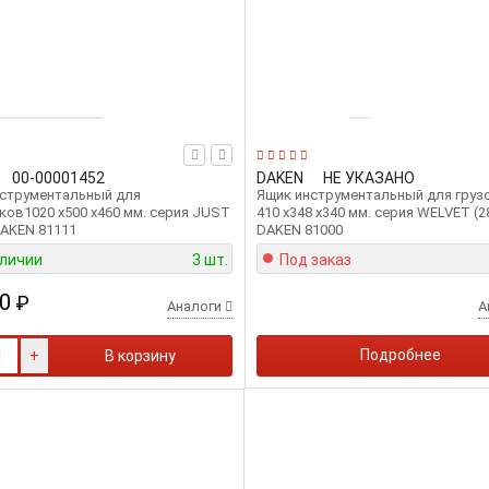
00-00001452
DAKEN
НЕ УКАЗАНО
нструментальный для
Ящик инструментальный для груз
ков1020 х500 х460 мм. серия JUST
410 х348 х340 мм. серия WELVET (2
DAKEN 81111
DAKEN 81000
аличии
3 шт.
Под заказ
0
₽
Аналоги
А
Подробнее
+
В корзину