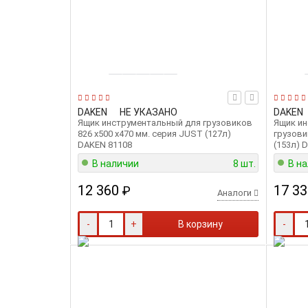
DAKEN
НЕ УКАЗАНО
DAKEN
Ящик инструментальный для грузовиков
Ящик и
826 x500 х470 мм. серия JUST (127л)
грузови
DAKEN 81108
(153л) 
В наличии
8 шт.
В н
12 360
17 33
₽
Аналоги
-
+
В корзину
-