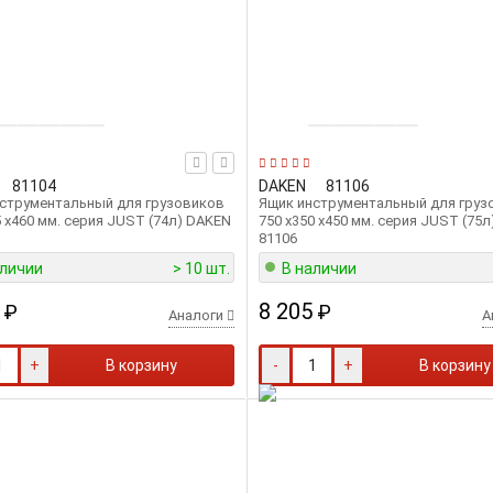
81104
DAKEN
81106
струментальный для грузовиков
Ящик инструментальный для груз
5 х460 мм. серия JUST (74л) DAKEN
750 х350 х450 мм. серия JUST (75
81106
аличии
> 10 шт.
В наличии
8 205
₽
₽
Аналоги
А
+
В корзину
-
+
В корзину