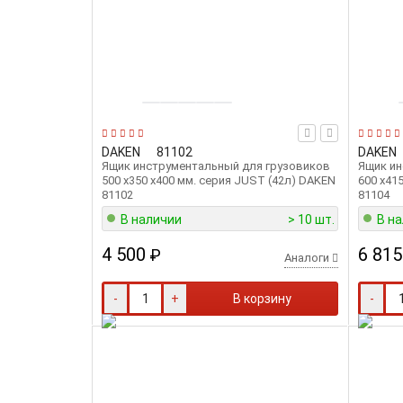
DAKEN
81102
DAKEN
Ящик инструментальный для грузовиков
Ящик ин
500 х350 х400 мм. серия JUST (42л) DAKEN
600 х41
81102
81104
В наличии
> 10 шт.
В н
4 500
6 815
₽
Аналоги
-
+
В корзину
-