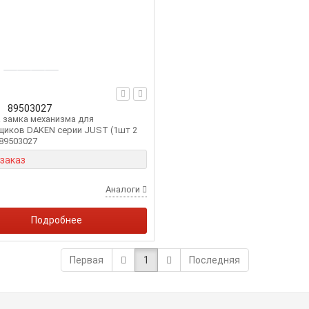
89503027
 замка механизма для
щиков DAKEN серии JUST (1шт 2
89503027
 заказ
Аналоги
Подробнее
Первая
1
Последняя