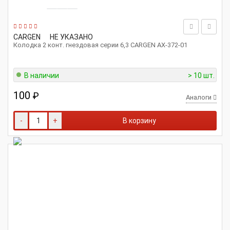
CARGEN
НЕ УКАЗАНО
Колодка 2 конт. гнездовая серии 6,3 CARGEN AX-372-01
В наличии
> 10 шт.
100
₽
Аналоги
-
+
В корзину