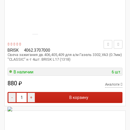
BRISK
4062.3707000
Свеча зажигания дв.406,405,409 для а/м Газель 3302,УАЗ (0.7мм)
"CLASSIC" к-т 4шт. BRISK L17 (1318)
В наличии
6 шт.
880
₽
Аналоги
-
+
В корзину