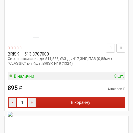
BRISK
513.3707000
Свеча зажигания дв.511,523,УАЗ дв.417,ЗИЛ,ПАЗ (0,85мм)
"CLASSIC" к-т 4шт. BRISK N19 (1324)
В наличии
8 шт.
895
₽
Аналоги
-
+
В корзину