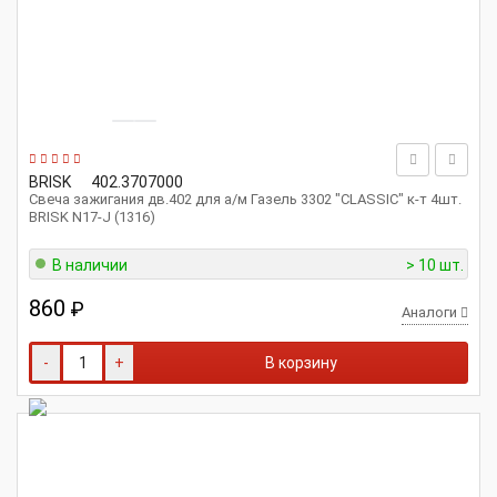
BRISK
402.3707000
Свеча зажигания дв.402 для а/м Газель 3302 "CLASSIC" к-т 4шт.
BRISK N17-J (1316)
В наличии
> 10 шт.
860
₽
Аналоги
-
+
В корзину