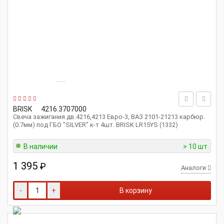
BRISK
4216.3707000
Свеча зажигания дв.4216,4213 Евро-3, ВАЗ 2101-21213 карбюр.
(0.7мм) под ГБО "SILVER" к-т 4шт. BRISK LR15YS (1332)
В наличии
> 10 шт.
1 395
₽
Аналоги
-
+
В корзину