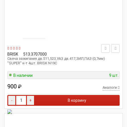
BRISK
513.3707000
Свеча зажигания дв.511,523,УАЗ дв.417,ЗИЛ,ПАЗ (0,7мм)
"SUPER" к-т 4шт. BRISK N19C
В наличии
9 шт.
900
₽
Аналоги
-
+
В корзину