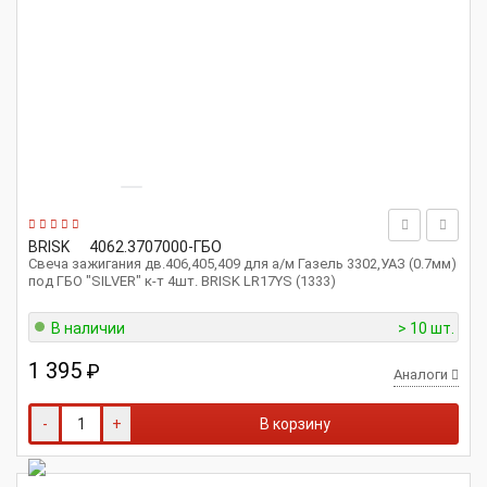
BRISK
4062.3707000-ГБО
Свеча зажигания дв.406,405,409 для а/м Газель 3302,УАЗ (0.7мм)
под ГБО "SILVER" к-т 4шт. BRISK LR17YS (1333)
В наличии
> 10 шт.
1 395
₽
Аналоги
-
+
В корзину