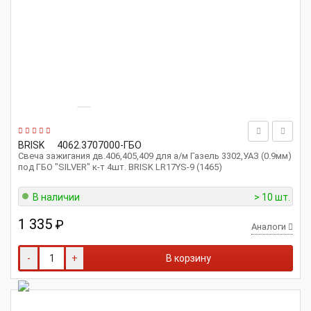
BRISK
4062.3707000-ГБО
Свеча зажигания дв.406,405,409 для а/м Газель 3302,УАЗ (0.9мм)
под ГБО "SILVER" к-т 4шт. BRISK LR17YS-9 (1465)
В наличии
> 10 шт.
1 335
₽
Аналоги
-
+
В корзину