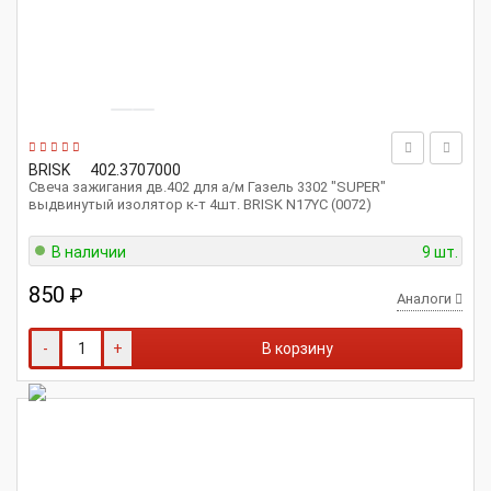
BRISK
402.3707000
Свеча зажигания дв.402 для а/м Газель 3302 "SUPER"
выдвинутый изолятор к-т 4шт. BRISK N17YC (0072)
В наличии
9 шт.
850
₽
Аналоги
-
+
В корзину