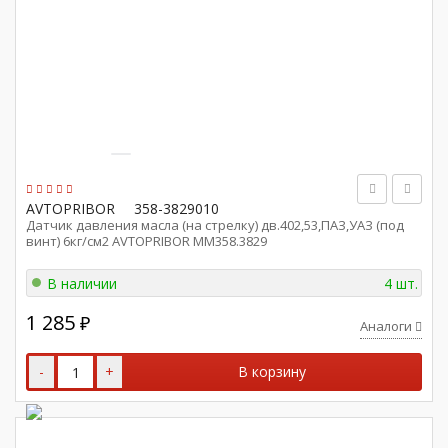
AVTOPRIBOR
358-3829010
Датчик давления масла (на стрелку) дв.402,53,ПАЗ,УАЗ (под
винт) 6кг/см2 AVTOPRIBOR ММ358.3829
В наличии
4 шт.
1 285
₽
Аналоги
-
+
В корзину