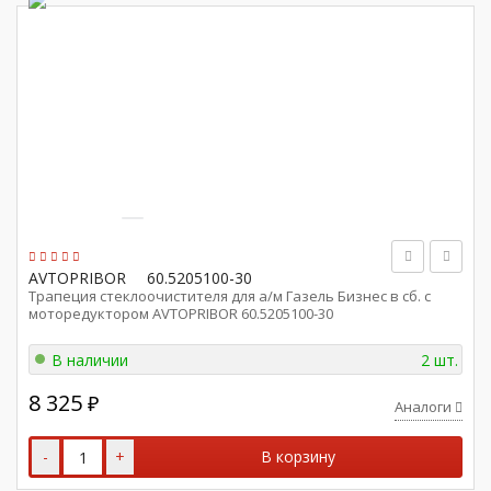
AVTOPRIBOR
60.5205100-30
Трапеция стеклоочистителя для а/м Газель Бизнес в сб. с
моторедуктором AVTOPRIBOR 60.5205100-30
В наличии
2 шт.
8 325
₽
Аналоги
-
+
В корзину