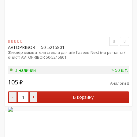
AVTOPRIBOR
50-5215801
Жиклёр омывателя стекла для а/м Газель Next (на рычаг ст/
очист) AVTOPRIBOR 50-5215801
В наличии
> 50 шт.
105
₽
Аналоги
-
+
В корзину