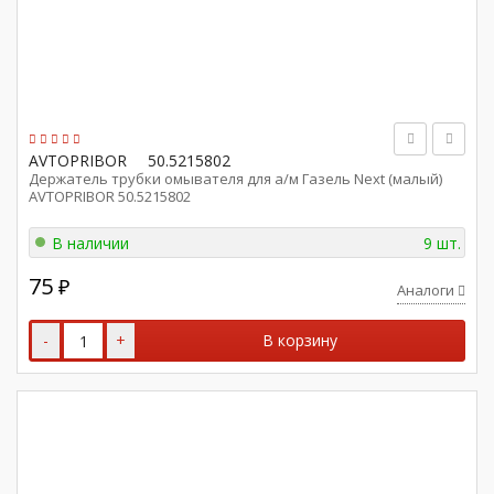
AVTOPRIBOR
50.5215802
Держатель трубки омывателя для а/м Газель Next (малый)
AVTOPRIBOR 50.5215802
В наличии
9 шт.
75
₽
Аналоги
-
+
В корзину