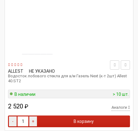
ALLEST
НЕ УКАЗАНО
Водосток лобового стекла для а/м Газель Next (к-т 2шт) Allest
40.ST2
В наличии
> 10 шт.
2 520
₽
Аналоги
-
+
В корзину