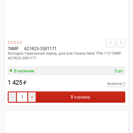
ТИИР
A21R23-3501171
Колодки тормозные перед. для а/м Газель Next ТР.А-113 ТИИР
A21R23-3501171
В наличии
3 шт.
1 425
₽
Аналоги
-
+
В корзину