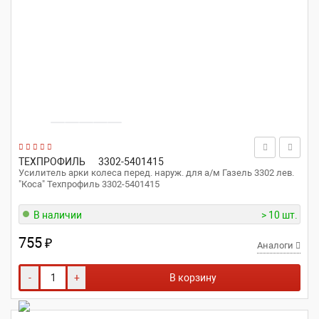
ТЕХПРОФИЛЬ
3302-5401415
Усилитель арки колеса перед. наруж. для а/м Газель 3302 лев.
"Коса" Техпрофиль 3302-5401415
В наличии
> 10 шт.
755
₽
Аналоги
-
+
В корзину