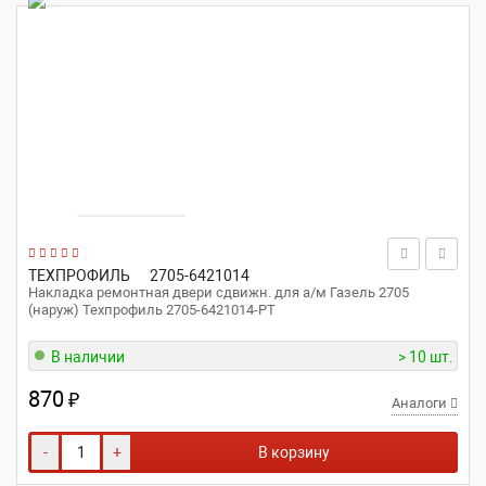
ТЕХПРОФИЛЬ
2705-6421014
Накладка ремонтная двери сдвижн. для а/м Газель 2705
(наруж) Техпрофиль 2705-6421014-РТ
В наличии
> 10 шт.
870
₽
Аналоги
-
+
В корзину