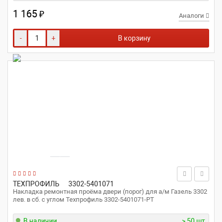
1 165
₽
Аналоги
-
+
В корзину
ТЕХПРОФИЛЬ
3302-5401071
Накладка ремонтная проёма двери (порог) для а/м Газель 3302
лев. в сб. с углом Техпрофиль 3302-5401071-РТ
В наличии
> 50 шт.