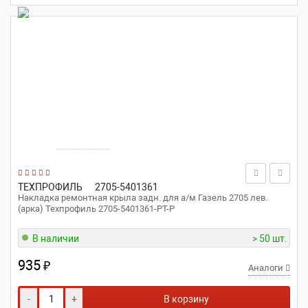
ТЕХПРОФИЛЬ
2705-5401361
Накладка ремонтная крыла задн. для а/м Газель 2705 лев.
(арка) Техпрофиль 2705-5401361-РТ-Р
В наличии
> 50 шт.
935
₽
Аналоги
-
+
В корзину