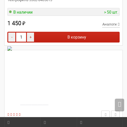
В наличии
> 50 шт.
1 450
₽
Аналоги
-
+
В корзину
ТЕХПРОФИЛЬ
3302-8405012
Подножка двери перед. для а/м Газель 3302 прав. (метал)