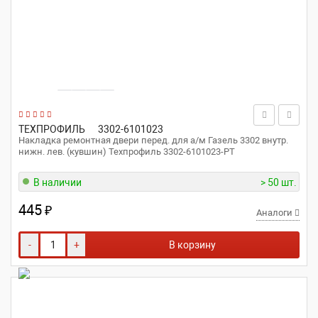
ТЕХПРОФИЛЬ
3302-6101023
Накладка ремонтная двери перед. для а/м Газель 3302 внутр.
нижн. лев. (кувшин) Техпрофиль 3302-6101023-РТ
В наличии
> 50 шт.
445
₽
Аналоги
-
+
В корзину