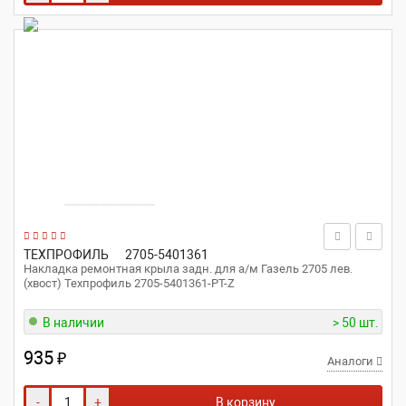
ТЕХПРОФИЛЬ
2705-5401361
Накладка ремонтная крыла задн. для а/м Газель 2705 лев.
(хвост) Техпрофиль 2705-5401361-РТ-Z
В наличии
> 50 шт.
935
₽
Аналоги
-
+
В корзину