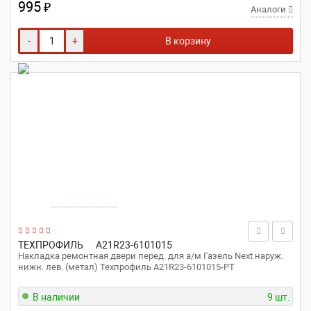
995
₽
Аналоги
-
+
В корзину
ТЕХПРОФИЛЬ
A21R23-6101015
Накладка ремонтная двери перед. для а/м Газель Next наруж.
нижн. лев. (метал) Техпрофиль A21R23-6101015-РТ
В наличии
9 шт.