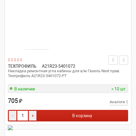
ТЕХПРОФИЛЬ
A21R23-5401072
Накладка ремонтная угла кабины для а/м Газель Next прав.
Техпрофиль A21R23-5401072-РТ
В наличии
> 10 шт.
705
₽
Аналоги
-
+
В корзину