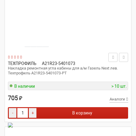
ТЕХПРОФИЛЬ
A21R23-5401073
Накладка ремонтная угла кабины для а/м Газель Next лев.
Техпрофиль A21R23-5401073-РТ
В наличии
> 10 шт.
705
₽
Аналоги
-
+
В корзину