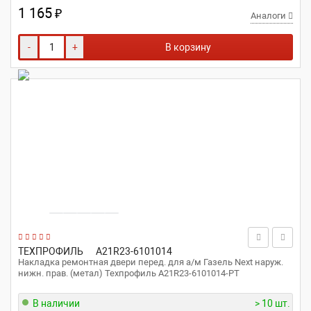
1 165
₽
Аналоги
-
+
В корзину
ТЕХПРОФИЛЬ
A21R23-6101014
Накладка ремонтная двери перед. для а/м Газель Next наруж.
нижн. прав. (метал) Техпрофиль A21R23-6101014-РТ
В наличии
> 10 шт.