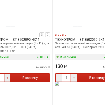
ПРОМ
ЗТ.3502090-4Х11
ТЕХНОПРОМ
ЗТ.3502090-5Х1
а тормозной накладки (4 х11) для
Заклепка тормозной накладки (5 x
ель 3302, ЗИЛ-5301 (64шт)
а/м ГАЗ-53 (64шт) Технопром 5х13
ом 4х11-64
аличии
> 10 шт.
В наличии
130
₽
Аналоги
А
+
В корзину
-
+
В корзину