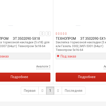
ПРОМ
ЗТ.3502090-5Х18
ТЕХНОПРОМ
ЗТ.3502090-5Х1
а тормозной накладки (5 x18) для
Заклепка тормозной накладки (5 х
-3307 (64шт) Технопром 5х18-64
а/м Газель 3302,ЗИЛ-5301 (64шт)
Технопром 5х16-64
 заказ
Под заказ
Аналоги
А
Подробнее
Подробнее
Первая
1
Последняя