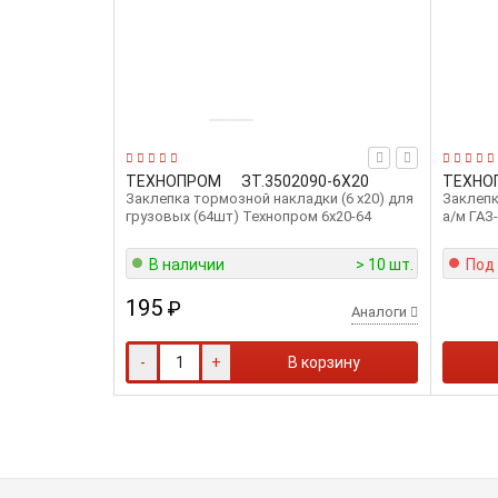
ТЕХНОПРОМ
ЗТ.3502090-6Х20
ТЕХНО
Заклепка тормозной накладки (6 x20) для
Заклепк
грузовых (64шт) Технопром 6х20-64
а/м ГАЗ
В наличии
> 10 шт.
Под
195
₽
Аналоги
-
+
В корзину