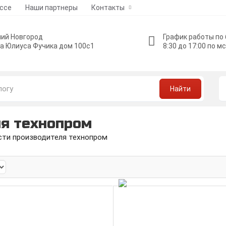
ессе
Наши партнеры
Контакты
ий Новгород
График работы по
а Юлиуса Фучика дом 100с1
8:30 до 17:00 по м
Найти
ля технопром
сти производителя технопром