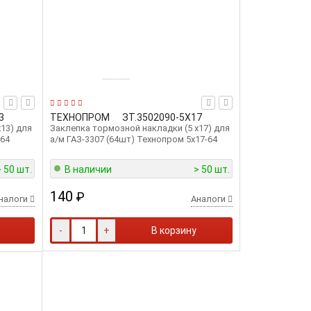
3
ТЕХНОПРОМ
ЗТ.3502090-5Х17
13) для
Заклепка тормозной накладки (5 x17) для
-64
а/м ГАЗ-3307 (64шт) Технопром 5х17-64
> 50 шт.
В наличии
> 50 шт.
140
₽
налоги
Аналоги
-
+
В корзину