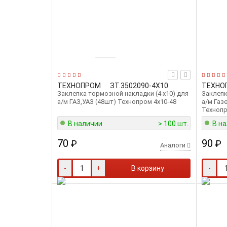
ТЕХНОПРОМ
ЗТ.3502090-4Х10
ТЕХНО
Заклепка тормозной накладки (4 x10) для
Заклепк
а/м ГАЗ,УАЗ (48шт) Технопром 4х10-48
а/м Газ
Технопр
В наличии
> 100 шт.
В н
70
90
₽
₽
Аналоги
-
+
В корзину
-