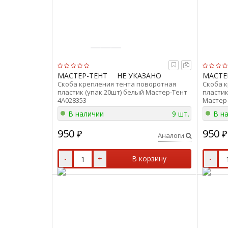
МАСТЕР-ТЕНТ
НЕ УКАЗАНО
МАСТЕ
Скоба крепления тента поворотная
Скоба 
пластик (упак.20шт) белый Мастер-Тент
пластик
4A028353
Мастер-
В наличии
9 шт.
В н
950
950
₽
₽
Аналоги
-
+
В корзину
-