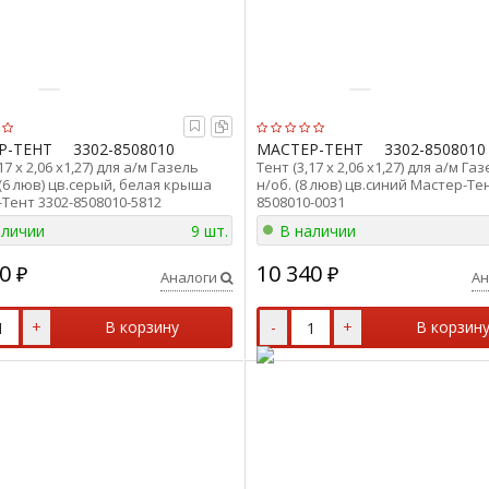
Р-ТЕНТ
3302-8508010
МАСТЕР-ТЕНТ
3302-8508010
17 х 2,06 х1,27) для а/м Газель
Тент (3,17 х 2,06 х1,27) для а/м Га
(6 люв) цв.серый, белая крыша
н/об. (8 люв) цв.синий Мастер-Тен
Тент 3302-8508010-5812
8508010-0031
аличии
9 шт.
В наличии
0
10 340
₽
₽
Аналоги
Ан
+
В корзину
-
+
В корзин