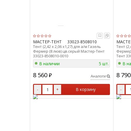
МАСТЕР-ТЕНТ
33023-8508010
МАСТЕ
Тент (2,42 х 2,06 х1,27) для а/м Газель
Тент (2,
Фермер (8 люв) цв.серый Мастер-Тент
Фермер 
33023-8508010-0010
Тент 33
В наличии
5 шт.
В н
8 560
8 790
₽
Аналоги
-
+
В корзину
-