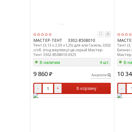
МАСТЕР-ТЕНТ
3302-8508010
МАСТЕ
Тент (3,13 х 2,03 х1,25) для а/м Газель 3302
Тент (3,
с/об. (под верёвку) цв.серый Мастер-
Бизнес 
Тент 3302-8508010-0325
Мастер-
В наличии
4 шт.
В н
9 860
10 34
₽
Аналоги
-
+
В корзину
-