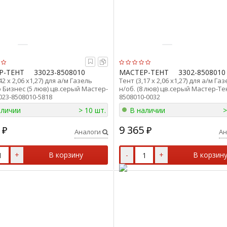
Р-ТЕНТ
33023-8508010
МАСТЕР-ТЕНТ
3302-8508010
42 х 2,06 х1,27) для а/м Газель
Тент (3,17 х 2,06 х1,27) для а/м Га
Бизнес (5 люв) цв.серый Мастер-
н/об. (8 люв) цв.серый Мастер-Те
023-8508010-5818
8508010-0032
аличии
> 10 шт.
В наличии
>
9 365
₽
₽
Аналоги
Ан
+
В корзину
-
+
В корзин