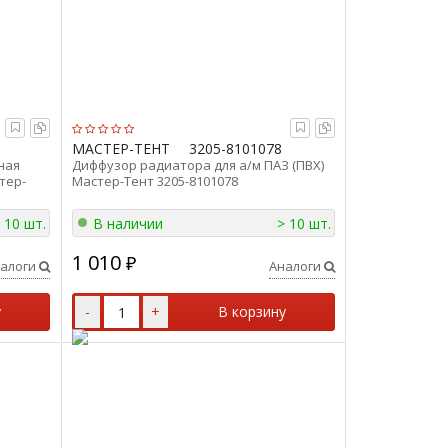
МАСТЕР-ТЕНТ
3205-8101078
ная
Диффузор радиатора для а/м ПАЗ (ПВХ)
тер-
Мастер-Тент 3205-8101078
 10 шт.
В наличии
> 10 шт.
1 010
₽
алоги
Аналоги
у
-
+
В корзину