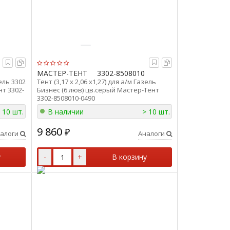
МАСТЕР-ТЕНТ
3302-8508010
зель 3302
Тент (3,17 х 2,06 х1,27) для а/м Газель
нт 3302-
Бизнес (6 люв) цв.серый Мастер-Тент
3302-8508010-0490
 10 шт.
В наличии
> 10 шт.
9 860
₽
алоги
Аналоги
у
-
+
В корзину