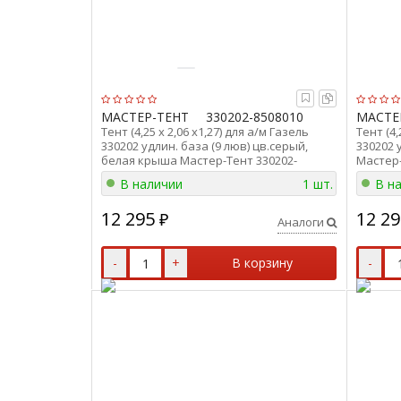
МАСТЕР-ТЕНТ
330202-8508010
МАСТЕ
Тент (4,25 х 2,06 х1,27) для а/м Газель
Тент (4,
330202 удлин. база (9 люв) цв.серый,
330202 
белая крыша Мастер-Тент 330202-
Мастер-
8508010-5825
В наличии
1 шт.
В н
12 295
12 29
₽
Аналоги
-
+
В корзину
-