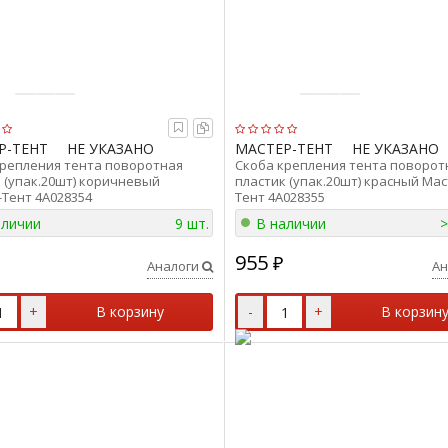
Р-ТЕНТ
НЕ УКАЗАНО
МАСТЕР-ТЕНТ
НЕ УКАЗАНО
крепления тента поворотная
Скоба крепления тента поворот
 (упак.20шт) коричневый
пластик (упак.20шт) красный Мас
Тент 4A028354
Тент 4A028355
аличии
9 шт.
В наличии
>
955
₽
Аналоги
Ан
+
В корзину
-
+
В корзин