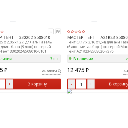
Р-ТЕНТ
330202-8508010
МАСТЕР-ТЕНТ
А21R23-85080
25 х 2,06 х1,27) для а/м Газель
Тент (3,17 х 2,16 х1,54) для а/м Га
удлин. база (9 люв) цв.серый
(6 люв. метал.борт) цв.серый Мас
Тент 330202-8508010-0101
Тент А21R23-8508020-7376
аличии
3 шт.
В наличии
>
5
12 475
₽
₽
Аналоги
Ан
+
В корзину
-
+
В корзин