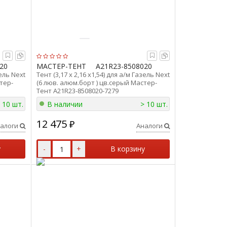
20
МАСТЕР-ТЕНТ
А21R23-8508020
зель Next
Тент (3,17 х 2,16 х1,54) для а/м Газель Next
тер-
(6 люв. алюм.борт ) цв.серый Мастер-
Тент А21R23-8508020-7279
 10 шт.
В наличии
> 10 шт.
12 475
₽
алоги
Аналоги
у
-
+
В корзину