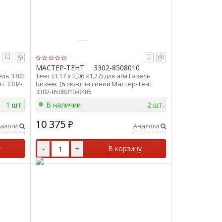
МАСТЕР-ТЕНТ
3302-8508010
зель 3302
Тент (3,17 х 2,06 х1,27) для а/м Газель
т 3302-
Бизнес (6 люв) цв.синий Мастер-Тент
3302-8508010-0485
1 шт.
В наличии
2 шт.
10 375
₽
алоги
Аналоги
у
-
+
В корзину