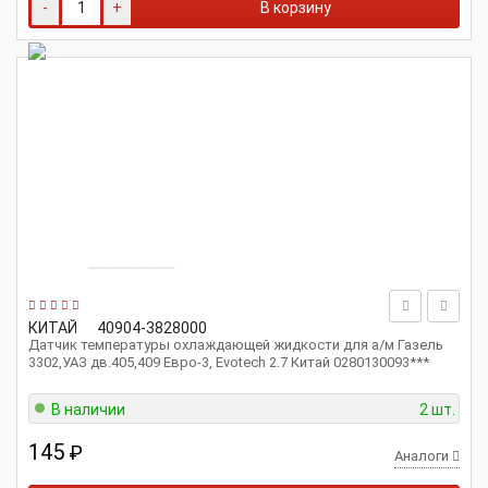
-
+
В корзину
КИТАЙ
40904-3828000
Датчик температуры охлаждающей жидкости для а/м Газель
3302,УАЗ дв.405,409 Евро-3, Evotech 2.7 Китай 0280130093***
В наличии
2 шт.
145
₽
Аналоги