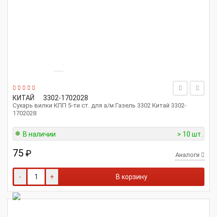
КИТАЙ
3302-1702028
Сухарь вилки КПП 5-ти ст. для а/м Газель 3302 Китай 3302-
1702028
В наличии
> 10 шт.
75
₽
Аналоги
-
+
В корзину