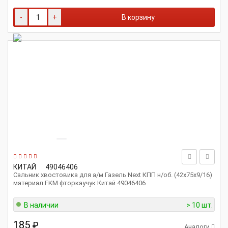
-
+
В корзину
КИТАЙ
49046406
Сальник хвостовика для а/м Газель Next КПП н/об. (42х75х9/16)
материал FKM фторкаучук Китай 49046406
В наличии
> 10 шт.
185
₽
Аналоги