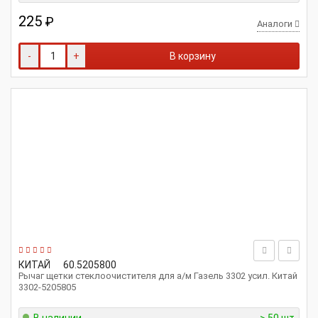
225
₽
Аналоги
-
+
В корзину
КИТАЙ
60.5205800
Рычаг щетки стеклоочистителя для а/м Газель 3302 усил. Китай
3302-5205805