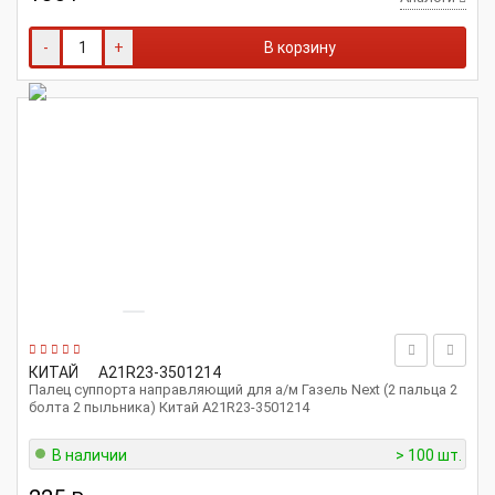
-
+
В корзину
КИТАЙ
A21R23-3501214
Палец суппорта направляющий для а/м Газель Next (2 пальца 2
болта 2 пыльника) Китай A21R23-3501214
В наличии
> 100 шт.