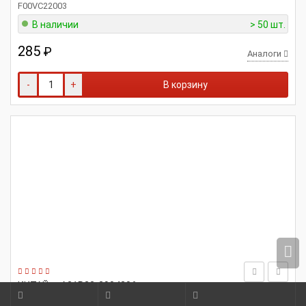
F00VC22003
В наличии
> 50 шт.
285
₽
Аналоги
-
+
В корзину
КИТАЙ
А21R23-2904206
Болт регулировочный рычага верхнего для а/м Газель Next