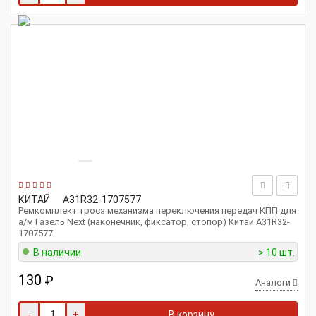
КИТАЙ
A31R32-1707577
Ремкомплект троса механизма переключения передач КПП для
а/м Газель Next (наконечник, фиксатор, стопор) Китай A31R32-
1707577
В наличии
> 10 шт.
130
₽
Аналоги
-
+
В корзину