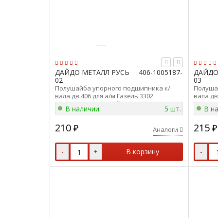
ДАЙДО МЕТАЛЛ РУСЬ
406-1005187-
ДАЙДО
02
03
Полушайба упорного подшипника к/
Полуша
вала дв.406 для а/м Газель 3302
вала дв
(стандарт) нижн. Дайдо Металл Русь 406-
(станда
В наличии
5 шт.
В н
1005187-02
1005186
210
215
₽
₽
Аналоги
-
+
В корзину
-