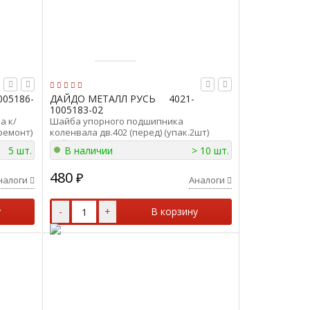
005186-
ДАЙДО МЕТАЛЛ РУСЬ
4021-
1005183-02
а к/
Шайба упорного подшипника
(ремонт)
коленвала дв.402 (перед) (упак.2шт)
сь 406-
Дайдо Металл Русь 4021-1005183-02
5 шт.
В наличии
> 10 шт.
480
₽
налоги
Аналоги
у
-
+
В корзину