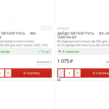
 МЕТАЛЛ РУСЬ
406-
ДАЙДО МЕТАЛЛ РУСЬ
ВК-24
3
1000104-ВР
 промежуточного вала
Вкладыши шатунные дв.402 для 
405,409 для а/м Газель 3302, УАЗ
(0.25) Дайдо Металл Русь ВК-24-1
т) Дайдо Металл Русь 406-1000103
ВР
аличии
> 10 шт.
В наличии
1 075
₽
Аналоги
А
+
В корзину
-
+
В корзин