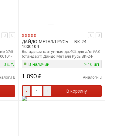
-
ДАЙДО МЕТАЛЛ РУСЬ
ВК-24-
1000104
а/м УАЗ
Вкладыши шатунные дв.402 для а/м УАЗ
000104-
(стандарт) Дайдо Металл Русь ВК-24-
1000104
3 шт.
В наличии
> 10 шт.
1 090
₽
налоги
Аналоги
у
-
+
В корзину