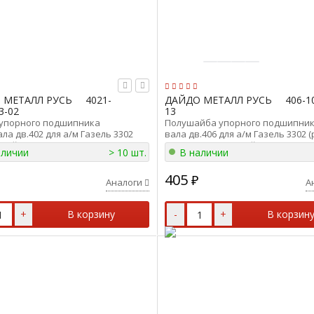
 МЕТАЛЛ РУСЬ
4021-
ДАЙДО МЕТАЛЛ РУСЬ
406-1
3-02
13
упорного подшипника
Полушайба упорного подшипник
ла дв.402 для а/м Газель 3302
вала дв.406 для а/м Газель 3302 
 Дайдо Металл Русь 4021-1005183-
верх. (упак.2шт) Дайдо Металл Ру
аличии
> 10 шт.
В наличии
1005186-13
405
₽
Аналоги
А
+
В корзину
-
+
В корзин