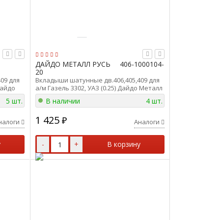
ДАЙДО МЕТАЛЛ РУСЬ
406-1000104-
20
09 для
Вкладыши шатунные дв.406,405,409 для
Дайдо
а/м Газель 3302, УАЗ (0.25) Дайдо Металл
Русь 406-1000104-20
5 шт.
В наличии
4 шт.
1 425
₽
налоги
Аналоги
у
-
+
В корзину