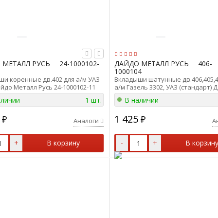
 МЕТАЛЛ РУСЬ
24-1000102-
ДАЙДО МЕТАЛЛ РУСЬ
406-
1000104
и коренные дв.402 для а/м УАЗ
Вкладыши шатунные дв.406,405,4
Дайдо Металл Русь 24-1000102-11
а/м Газель 3302, УАЗ (стандарт) 
Металл Русь 406-1000104
аличии
1 шт.
В наличии
1 425
₽
₽
Аналоги
А
+
В корзину
-
+
В корзин