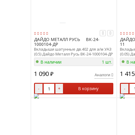
ДАЙДО МЕТАЛЛ РУСЬ
ВК-24-
ДАЙДО
1000104-ДР
11
Вкладыши шатунные дв.402 для а/м УАЗ
Вкладыш
(0.5) Дайдо Металл Русь ВК-24-1000104-ДР
(0.05) 
В наличии
1 шт.
В н
1 090
1 415
₽
Аналоги
-
+
В корзину
-