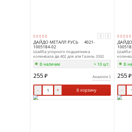
ДАЙДО МЕТАЛЛ РУСЬ
4021-
ДАЙДО
1005184-02
100518
Шайба упорного подшипника
Шайба 
коленвала дв.402 для а/м Газель 3302
коленва
(задн) Дайдо Металл Русь 4021-1005184-
(перед)
В наличии
> 10 шт.
В н
02
02
255
255
₽
₽
Аналоги
-
+
В корзину
-