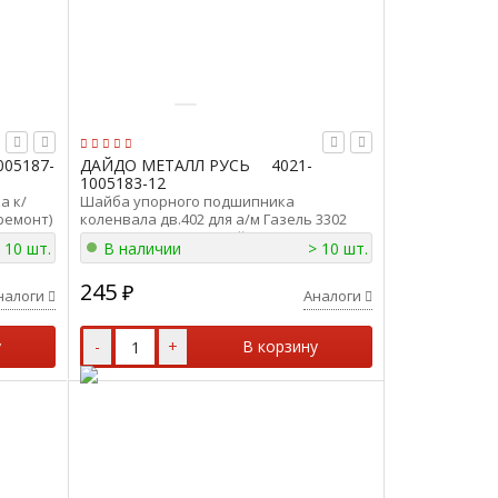
005187-
ДАЙДО МЕТАЛЛ РУСЬ
4021-
1005183-12
а к/
Шайба упорного подшипника
(ремонт)
коленвала дв.402 для а/м Газель 3302
5187-12
(перед) ремонтная Дайдо Металл Русь
 10 шт.
В наличии
> 10 шт.
4021-1005183-12
245
₽
налоги
Аналоги
у
-
+
В корзину