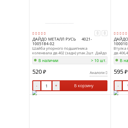
ДАЙДО МЕТАЛЛ РУСЬ
4021-
ДАЙДО
1005184-02
100010
Шайба упорного подшипника
Втулка
коленвала дв.402 (задн) упак.2шт. Дайдо
дв.406,
Металл Русь 4021-1005184-02
(к-т 2ш
В наличии
> 10 шт.
В н
520
595
₽
₽
Аналоги
-
+
В корзину
-