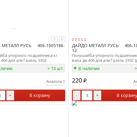
 МЕТАЛЛ РУСЬ
406-1005186-
ДАЙДО МЕТАЛЛ РУСЬ
406-1
12
йба упорного подшипника к/
Полушайба упорного подшипник
.406 для а/м Газель 3302
вала дв.406 для а/м Газель 3302 
рт) верх. Дайдо Металл Русь 406-
нижн. Дайдо Металл Русь 406-100
аличии
> 10 шт.
В наличии
>
-03
220
₽
Аналоги
А
+
В корзину
-
+
В корзин