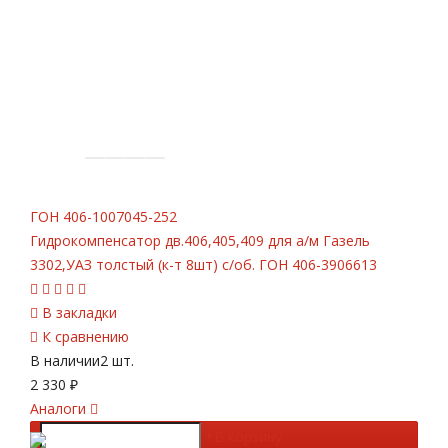
ГОН
406-1007045-252
Гидрокомпенсатор дв.406,405,409 для а/м Газель
3302,УАЗ толстый (к-т 8шт) с/об. ГОН 406-3906613
В закладки
К сравнению
В наличии
2 шт.
2 330
₽
Аналоги
-
+
В корзину