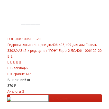
ГОН
406.1006100-20
Гидронатяжитель цепи дв.406,405,409 для а/м Газель
3302,УАЗ (2-х ряд. цепь) "ГОН" Евро-2 ЛС.406-1006120-20
Е-2
В закладки
К сравнению
В наличии
5 шт.
370
₽
Аналоги
-
+
В корзину