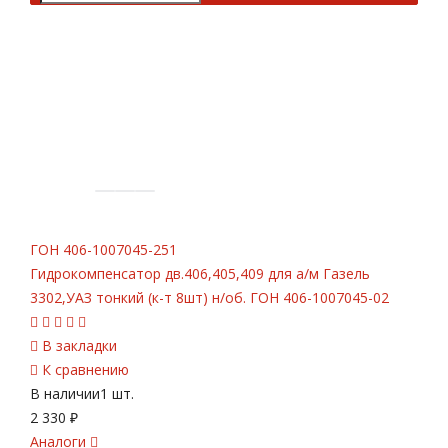
ГОН
406-1007045-251
Гидрокомпенсатор дв.406,405,409 для а/м Газель
3302,УАЗ тонкий (к-т 8шт) н/об. ГОН 406-1007045-02
В закладки
К сравнению
В наличии
1 шт.
2 330
₽
Аналоги