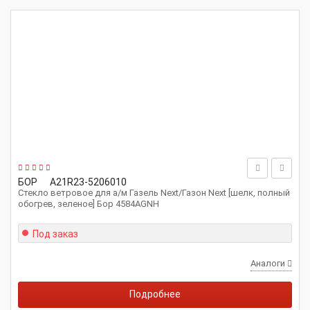
БОР
A21R23-5206010
Стекло ветровое для а/м Газель Next/Газон Next [шелк, полный
обогрев, зеленое] Бор 4584AGNH
Под заказ
Аналоги
Подробнее