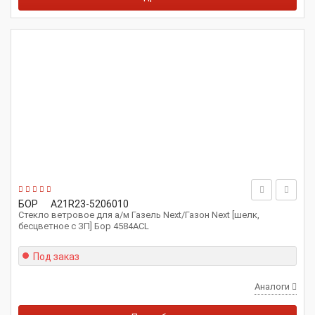
БОР
А21R23-5206010
Стекло ветровое для а/м Газель Next/Газон Next [шелк,
бесцветное с ЗП] Бор 4584ACL
Под заказ
Аналоги