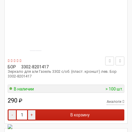
БОР
3302-8201417
Зеркало для а/м Газель 3302 с/об. (пласт. кроншт) лев. Бор
3302-8201417
В наличии
> 100 шт.
290
₽
Аналоги
-
+
В корзину