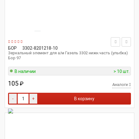
БОР
3302-8201218-10
Зеркальный элемент для а/м Газель 3302 нижн.часть (улыбка)
Бор 97
В наличии
> 10 шт.
105
₽
Аналоги
-
+
В корзину