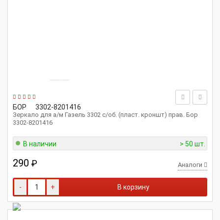
БОР
3302-8201416
Зеркало для а/м Газель 3302 с/об. (пласт. кроншт) прав. Бор
3302-8201416
В наличии
> 50 шт.
290
₽
Аналоги
-
+
В корзину