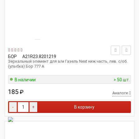
БОР
A21R23.8201219
Зеркальный элемент для а/м Газель Next ниж.часть, лев. с/об.
(улыбка) Бор 777 А
В наличии
> 50 шт.
185
₽
Аналоги
-
+
В корзину