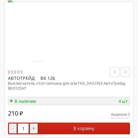
АВТОТРЕЙД
ВК 12Б
Выключатель стоп сигнала для а/м ГАЗ, УАЗ,ПАЗ АвтоТрейд
ВК0125AТ
В наличии
4 шт.
210
₽
Аналоги
-
+
В корзину