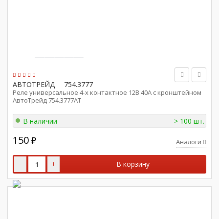
АВТОТРЕЙД
754.3777
Реле универсальное 4-х контактное 12В 40А с кронштейном
АвтоТрейд 754.3777АТ
В наличии
> 100 шт.
150
₽
Аналоги
-
+
В корзину