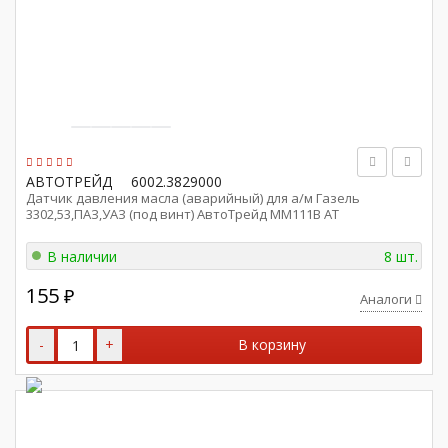
АВТОТРЕЙД
6002.3829000
Датчик давления масла (аварийный) для а/м Газель
3302,53,ПАЗ,УАЗ (под винт) АвтоТрейд ММ111В AT
В наличии
8 шт.
155
₽
Аналоги
-
+
В корзину