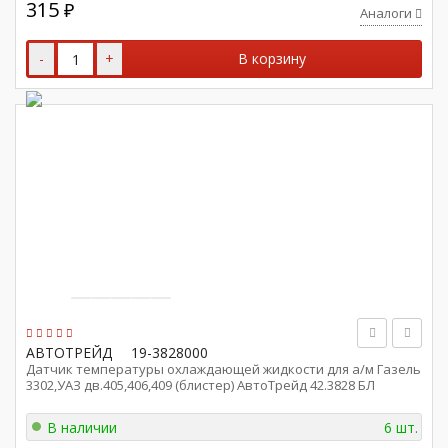
315
₽
Аналоги
-
+
В корзину
АВТОТРЕЙД
19-3828000
Датчик температуры охлаждающей жидкости для а/м Газель
3302,УАЗ дв.405,406,409 (блистер) АвтоТрейд 42.3828 БЛ
В наличии
6 шт.