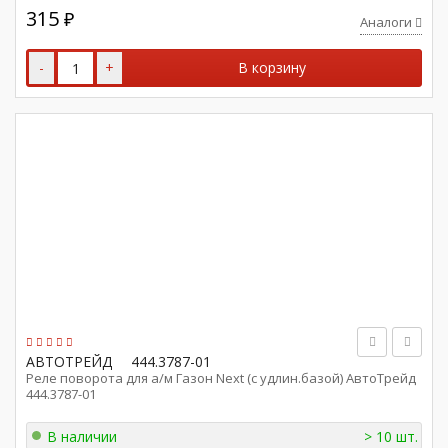
315
₽
Аналоги
-
+
В корзину
АВТОТРЕЙД
444.3787-01
Реле поворота для а/м Газон Next (с удлин.базой) АвтоТрейд
444.3787-01
В наличии
> 10 шт.