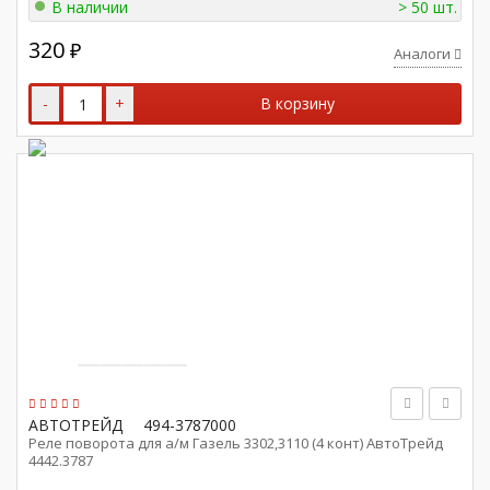
В наличии
> 50 шт.
320
₽
Аналоги
-
+
В корзину
АВТОТРЕЙД
494-3787000
Реле поворота для а/м Газель 3302,3110 (4 конт) АвтоТрейд
4442.3787