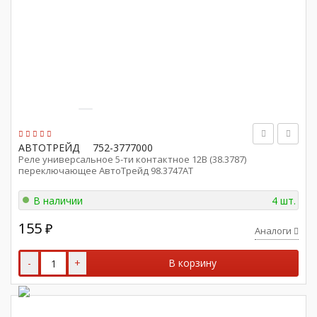
АВТОТРЕЙД
752-3777000
Реле универсальное 5-ти контактное 12В (38.3787)
переключающее АвтоТрейд 98.3747АТ
В наличии
4 шт.
155
₽
Аналоги
-
+
В корзину