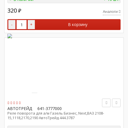
320
₽
Аналоги
-
+
В корзину
АВТОТРЕЙД
641-3777000
Реле поворота для а/м Газель Бизнес, Next,ВАЗ 2108-
15,1118,2170,2190 АвтоТрейд 444.3787