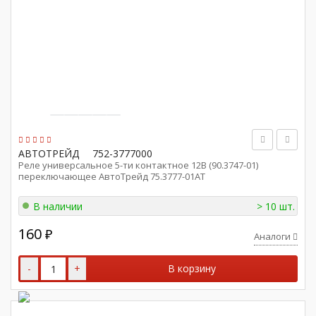
АВТОТРЕЙД
752-3777000
Реле универсальное 5-ти контактное 12В (90.3747-01)
переключающее АвтоТрейд 75.3777-01АТ
В наличии
> 10 шт.
160
₽
Аналоги
-
+
В корзину