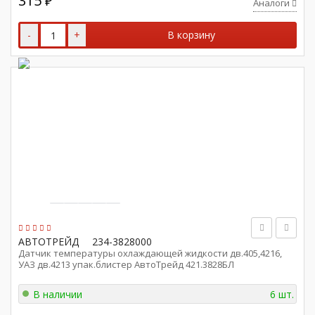
315
₽
Аналоги
-
+
В корзину
АВТОТРЕЙД
234-3828000
Датчик температуры охлаждающей жидкости дв.405,4216,
УАЗ дв.4213 упак.блистер АвтоТрейд 421.3828БЛ
В наличии
6 шт.