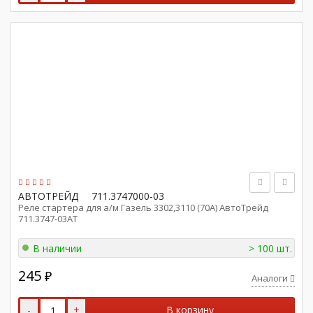
АВТОТРЕЙД
711.3747000-03
Реле стартера для а/м Газель 3302,3110 (70А) АвтоТрейд
711.3747-03АТ
В наличии
> 100 шт.
245
₽
Аналоги
-
+
В корзину