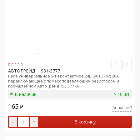
АВТОТРЕЙД
981-3777
Реле универсальное 5-ти контактное 24В (901.3747) 20А
переключающее с помехоподавляющим резистором и
кронштейном АвтоТрейд 753.3777AТ
В наличии
> 10 шт.
165
₽
Аналоги
-
+
В корзину