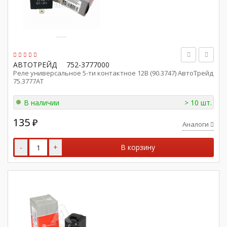
АВТОТРЕЙД
752-3777000
Реле универсальное 5-ти контактное 12В (90.3747) АвтоТрейд
75.3777АТ
В наличии
> 10 шт.
135
₽
Аналоги
-
+
В корзину