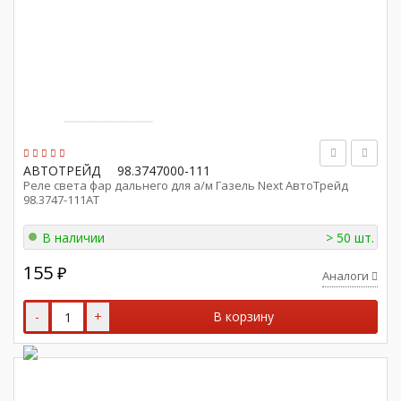
АВТОТРЕЙД
98.3747000-111
Реле света фар дальнего для а/м Газель Next АвтоТрейд
98.3747-111АТ
В наличии
> 50 шт.
155
₽
Аналоги
-
+
В корзину