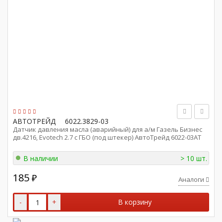
АВТОТРЕЙД
6022.3829-03
Датчик давления масла (аварийный) для а/м Газель Бизнес
дв.4216, Evotech 2.7 с ГБО (под штекер) АвтоТрейд 6022-03AT
В наличии
> 10 шт.
185
₽
Аналоги
-
+
В корзину