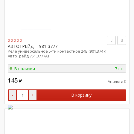
АВТОТРЕЙД
981-3777
Реле универсальное 5-ти контактное 24В (901.3747)
АвтоТрейд 751.3777АТ
В наличии
7 шт.
145
₽
Аналоги
-
+
В корзину