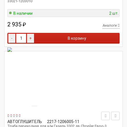
33021-1203010
В наличии
2 шт.
2 935
₽
Аналоги
-
+
В корзину
АВТОГЛУШИТЕЛЬ
2217-1206005-11
Труба переходная для а/м Газель 3302 дв.Chrysler Евро-3