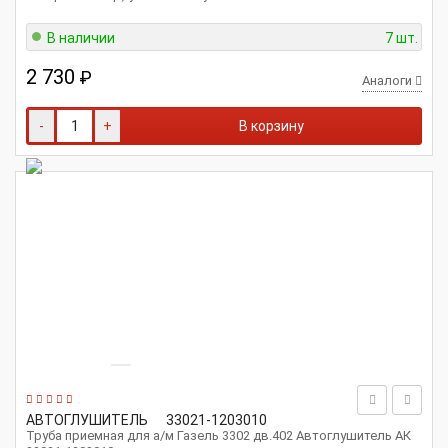
В наличии
7 шт.
2 730
₽
Аналоги
-
+
В корзину
АВТОГЛУШИТЕЛЬ
33021-1203010
Труба приемная для а/м Газель 3302 дв.402 Автоглушитель АК