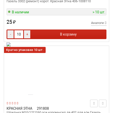
Газель 3302 (ремонт) корот. Красная Этна 406-1008110
В наличии
> 10 шт.
25
₽
Аналоги
-
+
В корзину
Кратно упаковке 10 шт.
КРАСНАЯ ЭТНА
291808
Шпилька М10/12*1*60 оси коромысел дв.402 для а/м Газель