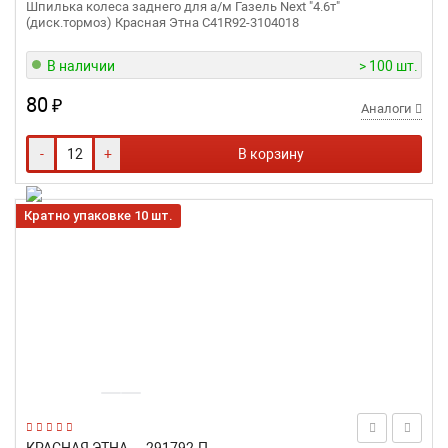
Шпилька колеса заднего для а/м Газель Next "4.6т"
(диск.тормоз) Красная Этна С41R92-3104018
В наличии
> 100 шт.
80
₽
Аналоги
-
+
В корзину
Кратно упаковке 10 шт.