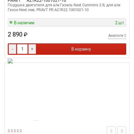
PRAVT
А21R22-1001021-10
Подушка двигателя для а/м Газель Next Cummins 2.8, для а/м
Газон Next лев. PRAVT PR.A21R22.1001021-10
В наличии
2 шт.
2 890
₽
Аналоги
-
+
В корзину