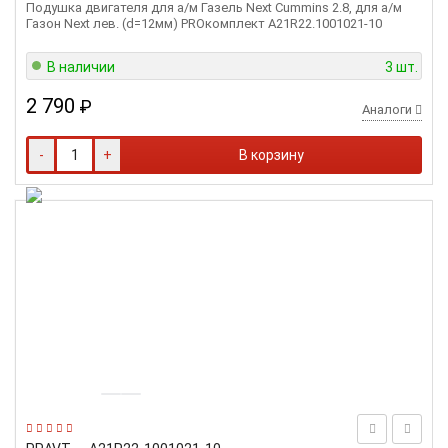
Подушка двигателя для а/м Газель Next Cummins 2.8, для а/м
Газон Next лев. (d=12мм) PROкомплект А21R22.1001021-10
В наличии
3 шт.
2 790
₽
Аналоги
-
+
В корзину