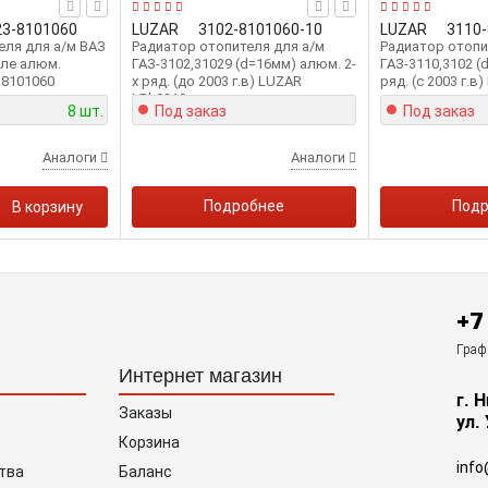
23-8101060
LUZAR
3102-8101060-10
LUZAR
3110
еля для а/м ВАЗ
Радиатор отопителя для а/м
Радиатор отопи
ле алюм.
ГАЗ-3102,31029 (d=16мм) алюм. 2-
ГАЗ-3110,3102 (
.8101060
х ряд. (до 2003 г.в) LUZAR
ряд. (с 2003 г.в
LRh0310
8 шт.
Под заказ
Под заказ
Аналоги
Аналоги
Подробнее
Подр
В корзину
+7
Графи
Интернет магазин
г. 
Заказы
ул.
Корзина
info
тва
Баланс