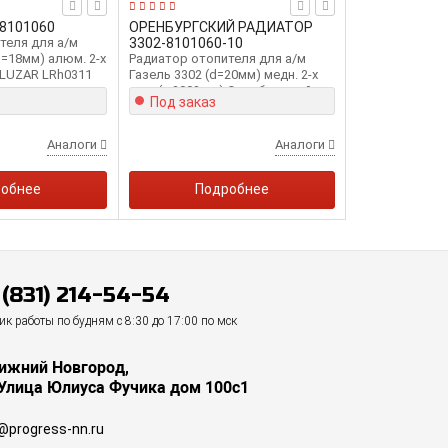
-8101060
ОРЕНБУРГСКИЙ РАДИАТОР
теля для а/м
3302-8101060-10
d=18мм) алюм. 2-х
Радиатор отопителя для а/м
) LUZAR LRh0311
Газель 3302 (d=20мм) медн. 2-х
ряд. (с 2003 г.в) Оренбургский
Под заказ
Радиатор 3302-8101060-32
Аналоги
Аналоги
обнее
Подробнее
 (831) 214-54-54
к работы по будням с 8:30 до 17:00 по мск
Нижний Новгород,
 Улица Юлиуса Фучика дом 100с1
@progress-nn.ru