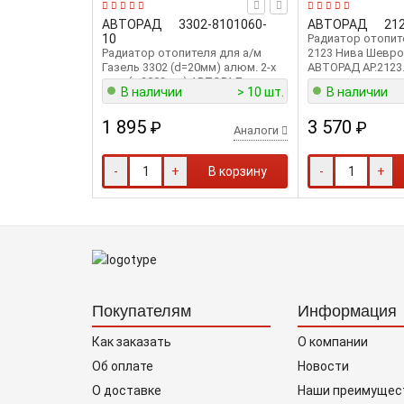
АВТОРАД
3302-8101060-
АВТОРАД
21
10
Радиатор отопит
Радиатор отопителя для а/м
2123 Нива Шевро
Газель 3302 (d=20мм) алюм. 2-х
АВТОРАД AP.2123
ряд. (с 2003 г.в) АВТОРАД
В наличии
> 10 шт.
В наличии
AP.3302-8101060-10
1 895
3 570
₽
₽
Аналоги
-
+
В корзину
-
+
Покупателям
Информация
Как заказать
О компании
Об оплате
Новости
О доставке
Наши преимущес