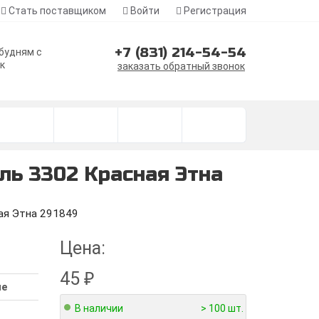
Стать поставщиком
Войти
Регистрация
+7 (831) 214-54-54
 будням с
ск
заказать обратный звонок
ль 3302 Красная Этна
ая Этна 291849
Цена:
45
₽
ие
В наличии
> 100 шт.