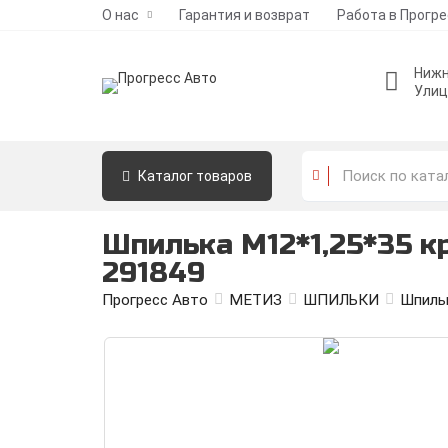
О нас
Гарантия и возврат
Работа в Прогр
Нижн
Улиц
Каталог
товаров
Шпилька М12*1,25*35 к
291849
Прогресс Авто
МЕТИЗ
ШПИЛЬКИ
Шпильк