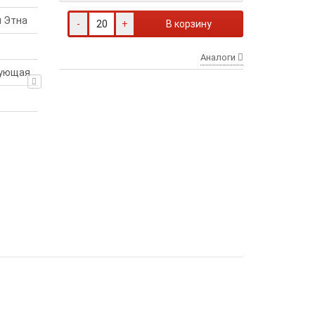
 Этна
-
+
В корзину
Аналоги
ующая