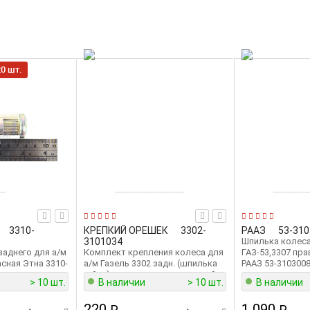
0 шт.
3310-
КРЕПКИЙ ОРЕШЕК
3302-
РААЗ
53-31
3101034
Шпилька колеса
заднего для а/м
Комплект крепления колеса для
ГАЗ-53,3307 прав
сная Этна 3310-
а/м Газель 3302 задн. (шпилька
РААЗ 53-310300
гайка) закрытого типа, черный
> 10 шт.
В наличии
> 10 шт.
В наличии
фосфат "Крепкий орешек" КО
1010
220
1 090
₽
₽