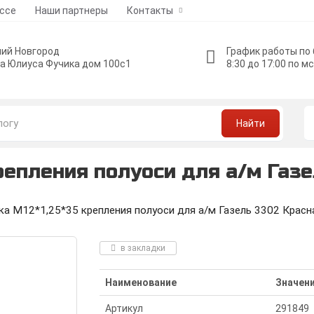
ессе
Наши партнеры
Контакты
ий Новгород
График работы по
а Юлиуса Фучика дом 100с1
8:30 до 17:00 по м
Найти
репления полуоси для а/м Газе
а М12*1,25*35 крепления полуоси для а/м Газель 3302 Красн
в закладки
Наименование
Значен
Артикул
291849