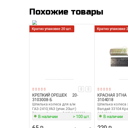
Похожие товары
Кратно упаковке 20 шт.
Кратно упаковке 2
КРЕПКИЙ ОРЕШЕК
20-
КРАСНАЯ ЭТНА
3103008-Б
3104018
Шпилька колеса для а/м
Шпилька колеса 
ГАЗ-2410,УАЗ (упак.20шт)
Валдай 33104 Кра
"Крепкий орешек" 20k3103008
3104018
В наличии
> 100 шт.
В наличии
65
220
₽
₽