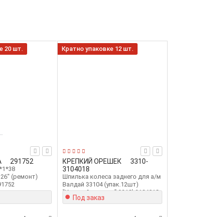
е 20 шт.
Кратно упаковке 12 шт.
А
291752
КРЕПКИЙ ОРЕШЕК
3310-
*1*38
3104018
26" (ремонт)
Шпилька колеса заднего для а/м
91752
Валдай 33104 (упак.12шт)
"Крепкий орешек" 3310k3104018
Под заказ