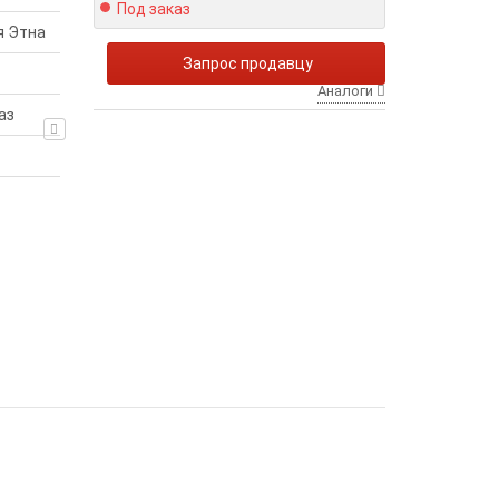
Под заказ
я Этна
Запрос продавцу
Аналоги
аз