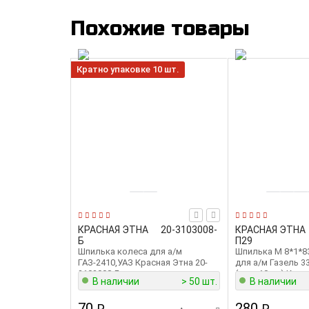
Похожие товары
Кратно упаковке 10 шт.
КРАСНАЯ ЭТНА
20-3103008-
КРАСНАЯ ЭТНА
Б
П29
Шпилька колеса для а/м
Шпилька М 8*1*8
ГАЗ-2410,УАЗ Красная Этна 20-
для а/м Газель 3
3103008-Б
(упак.10шт) Крас
В наличии
> 50 шт.
В наличии
874333-П29
70
280
₽
₽