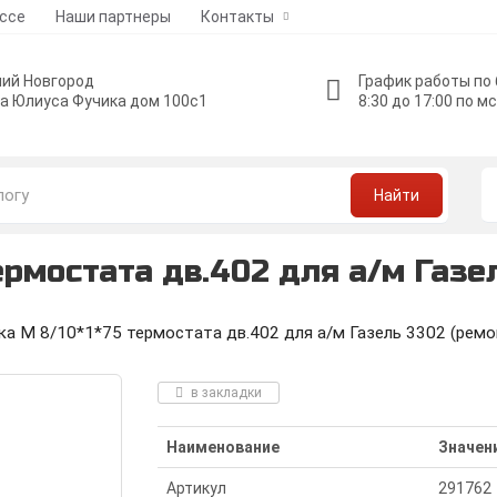
ессе
Наши партнеры
Контакты
ий Новгород
График работы по
а Юлиуса Фучика дом 100с1
8:30 до 17:00 по м
Найти
рмостата дв.402 для а/м Газел
а М 8/10*1*75 термостата дв.402 для а/м Газель 3302 (ремо
в закладки
Наименование
Значен
Артикул
291762