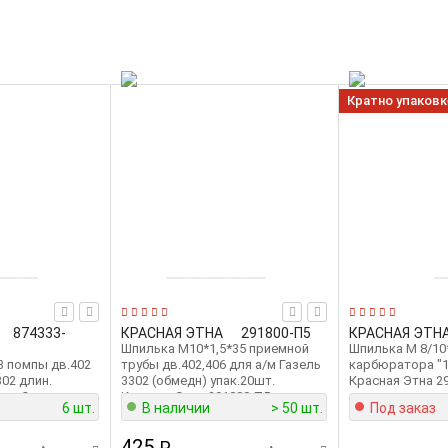
Кратно упаковк
874333-
КРАСНАЯ ЭТНА
291800-П5
КРАСНАЯ ЭТН
Шпилька М10*1,5*35 приемной
Шпилька М 8/10
3 помпы дв.402
трубы дв.402,406 для а/м Газель
карбюратора "1
302 длин.
3302 (обмедн) упак.20шт.
Красная Этна 2
ная Этна
Красная Этна 291800-П5
6 шт.
В наличии
> 50 шт.
Под заказ
425
₽