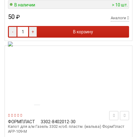
В наличии
> 10 шт.
50
₽
Аналоги
-
+
В корзину
ФОРМПЛАСТ
3302-8402012-30
Капот для а/м Газель 3302 н/об. пластм. (мальва) ФормПласт
AFP-109-M