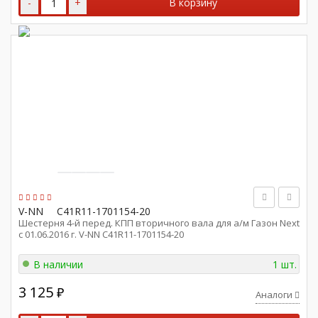
-
+
В корзину
V-NN
C41R11-1701154-20
Шестерня 4-й перед. КПП вторичного вала для а/м Газон Next
с 01.06.2016 г. V-NN C41R11-1701154-20
В наличии
1 шт.
3 125
₽
Аналоги