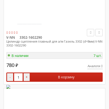
V-NN
3302-1602290
Цилиндр сцепления главный для а/м Газель 3302 (d=8мм) V-NN
3302-1602290
В наличии
7 шт.
780
₽
Аналоги
-
+
В корзину