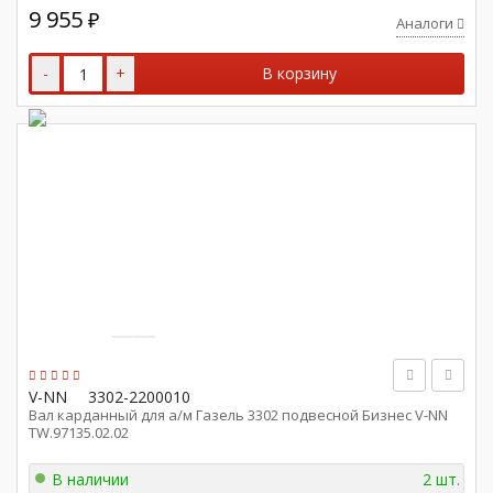
9 955
₽
Аналоги
-
+
В корзину
V-NN
3302-2200010
Вал карданный для а/м Газель 3302 подвесной Бизнес V-NN
TW.97135.02.02
В наличии
2 шт.