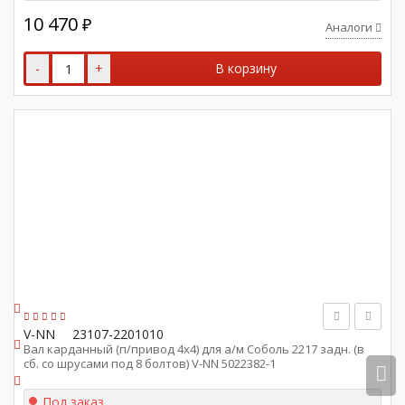
10 470
₽
Аналоги
-
+
В корзину
V-NN
23107-2201010
Вал карданный (п/привод 4х4) для а/м Соболь 2217 задн. (в
сб. со шрусами под 8 болтов) V-NN 5022382-1
Под заказ