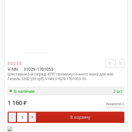
V-NN
31029-1701053
Шестерня 5-й перед. КПП промежуточного вала для а/м
Газель 3302 (39 зуб) V-NN 31029-1701053-10
В наличии
2 шт.
1 160
₽
Аналоги
-
+
В корзину