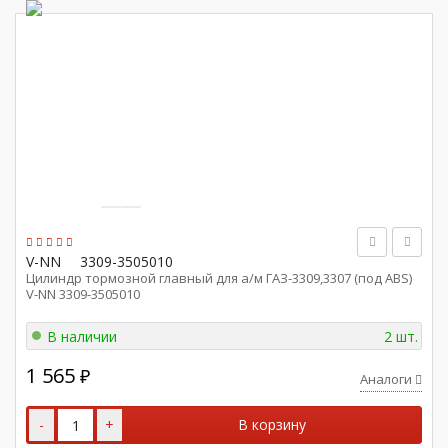
V-NN
3309-3505010
Цилиндр тормозной главный для а/м ГАЗ-3309,3307 (под ABS)
V-NN 3309-3505010
В наличии
2 шт.
1 565
₽
Аналоги
-
+
В корзину