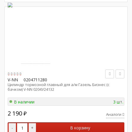
V-NN
0204711280
Цилиндр тормозной главный для а/м Газель Бизнес (с
бачком) V-NN 0204У24132
В наличии
3 шт.
2 190
₽
Аналоги
-
+
В корзину