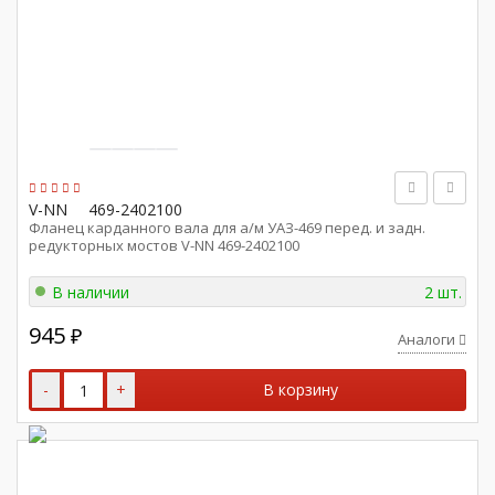
V-NN
469-2402100
Фланец карданного вала для а/м УАЗ-469 перед. и задн.
редукторных мостов V-NN 469-2402100
В наличии
2 шт.
945
₽
Аналоги
-
+
В корзину