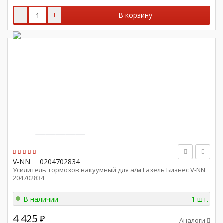
-
+
В корзину
V-NN
0204702834
Усилитель тормозов вакуумный для а/м Газель Бизнес V-NN
204702834
В наличии
1 шт.
4 425
₽
Аналоги