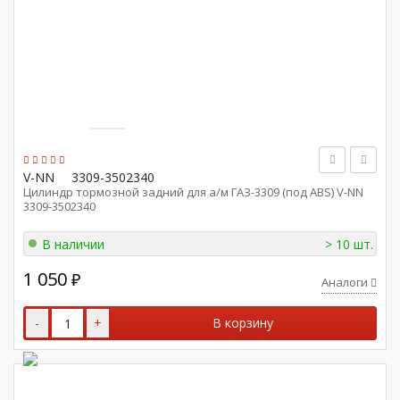
V-NN
3309-3502340
Цилиндр тормозной задний для а/м ГАЗ-3309 (под ABS) V-NN
3309-3502340
В наличии
> 10 шт.
1 050
₽
Аналоги
-
+
В корзину