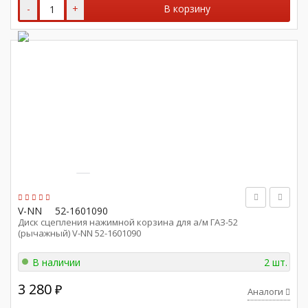
-
+
В корзину
V-NN
52-1601090
Диск сцепления нажимной корзина для а/м ГАЗ-52
(рычажный) V-NN 52-1601090
В наличии
2 шт.
3 280
₽
Аналоги