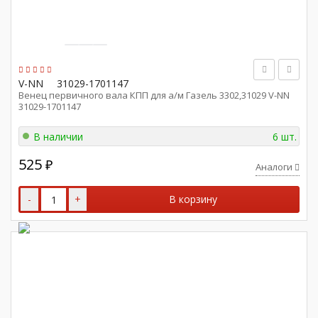
V-NN
31029-1701147
Венец первичного вала КПП для а/м Газель 3302,31029 V-NN
31029-1701147
В наличии
6 шт.
525
₽
Аналоги
-
+
В корзину