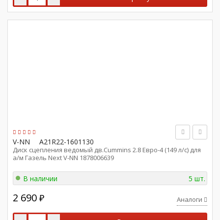
V-NN
A21R22-1601130
Диск сцепления ведомый дв.Cummins 2.8 Евро-4 (149 л/c) для
а/м Газель Next V-NN 1878006639
В наличии
5 шт.
2 690
₽
Аналоги