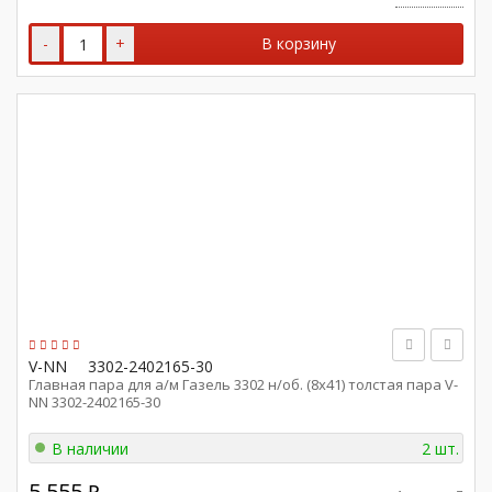
-
+
В корзину
V-NN
3302-2402165-30
Главная пара для а/м Газель 3302 н/об. (8х41) толстая пара V-
NN 3302-2402165-30
В наличии
2 шт.
5 555