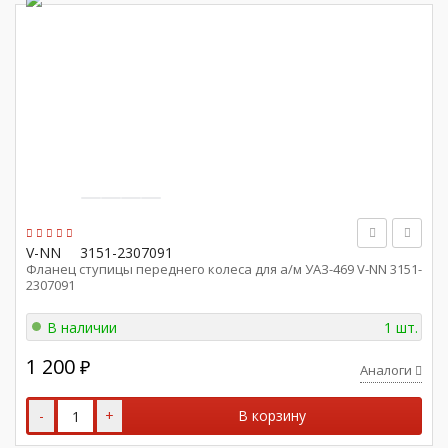
V-NN
3151-2307091
Фланец ступицы переднего колеса для а/м УАЗ-469 V-NN 3151-
2307091
В наличии
1 шт.
1 200
₽
Аналоги
-
+
В корзину