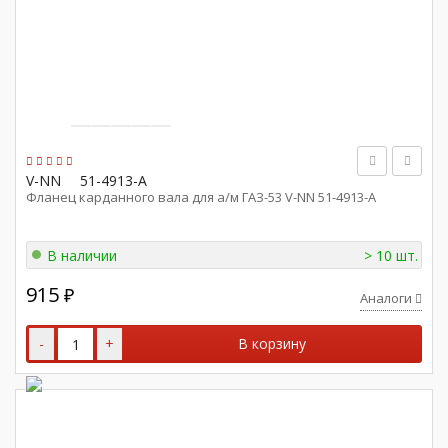
V-NN
51-4913-А
Фланец карданного вала для а/м ГАЗ-53 V-NN 51-4913-А
В наличии
> 10 шт.
915
₽
Аналоги
-
+
В корзину