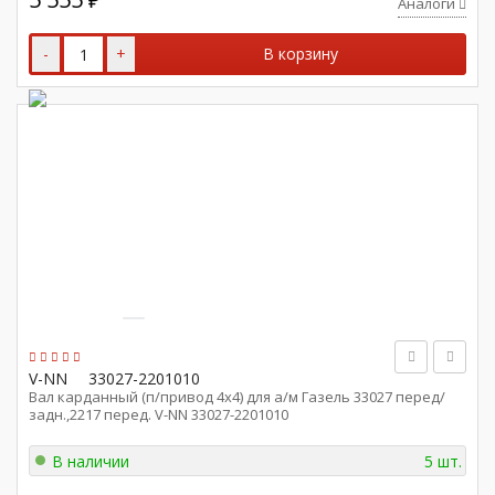
₽
Аналоги
-
+
В корзину
V-NN
33027-2201010
Вал карданный (п/привод 4х4) для а/м Газель 33027 перед/
задн.,2217 перед. V-NN 33027-2201010
В наличии
5 шт.