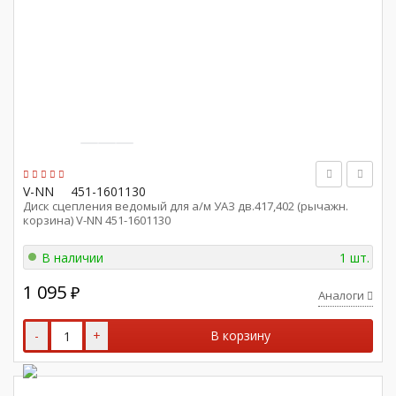
V-NN
451-1601130
Диск сцепления ведомый для а/м УАЗ дв.417,402 (рычажн.
корзина) V-NN 451-1601130
В наличии
1 шт.
1 095
₽
Аналоги
-
+
В корзину