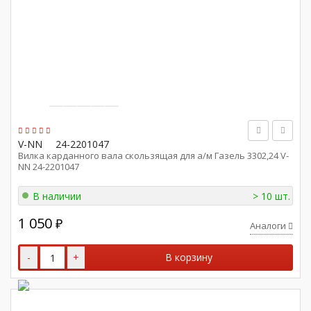
V-NN
24-2201047
Вилка карданного вала скользящая для а/м Газель 3302,24 V-
NN 24-2201047
В наличии
> 10 шт.
1 050
₽
Аналоги
-
+
В корзину