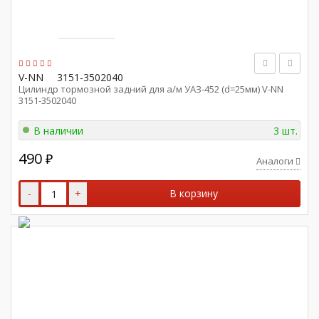
V-NN
3151-3502040
Цилиндр тормозной задний для а/м УАЗ-452 (d=25мм) V-NN
3151-3502040
В наличии
3 шт.
490
₽
Аналоги
-
+
В корзину