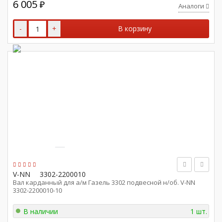
6 005
₽
Аналоги
-
+
В корзину
V-NN
3302-2200010
Вал карданный для а/м Газель 3302 подвесной н/об. V-NN
3302-2200010-10
В наличии
1 шт.