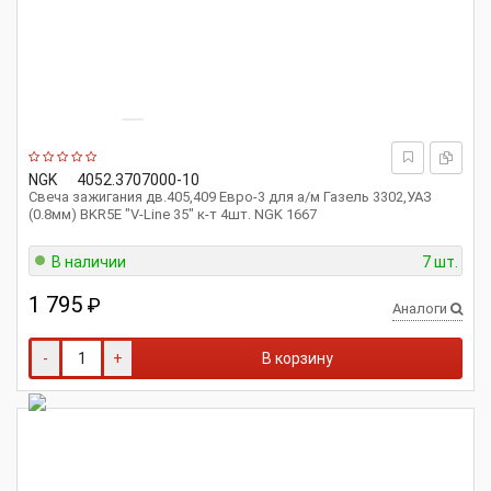
NGK
4052.3707000-10
Свеча зажигания дв.405,409 Евро-3 для а/м Газель 3302,УАЗ
(0.8мм) BKR5E "V-Line 35" к-т 4шт. NGK 1667
В наличии
7 шт.
1 795
₽
Аналоги
-
+
В корзину