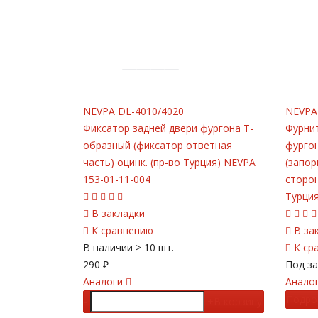
NEVPA
DL-4010/4020
NEVPA
Фиксатор задней двери фургона Т-
Фурнит
образный (фиксатор ответная
фургон
часть) оцинк. (пр-во Турция) NEVPA
(запор
153-01-11-004
сторон
Турция
В закладки
К сравнению
В за
В наличии
> 10 шт.
К ср
290
₽
Под за
Аналоги
Анало
Подро
-
+
В корзину