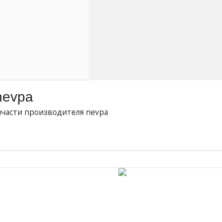
nevpa
пчасти производителя nevpa