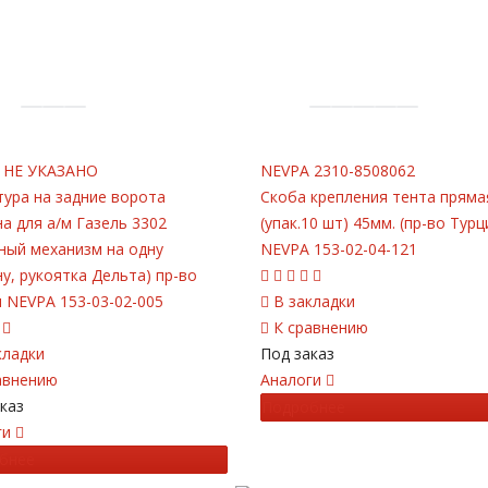
НЕ УКАЗАНО
NEVPA
2310-8508062
ура на задние ворота
Скоба крепления тента пряма
а для а/м Газель 3302
(упак.10 шт) 45мм. (пр-во Турц
ный механизм на одну
NEVPA 153-02-04-121
у, рукоятка Дельта) пр-во
 NEVPA 153-03-02-005
В закладки
К сравнению
кладки
Под заказ
авнению
Аналоги
каз
Подробнее
ги
бнее