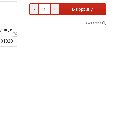
Н
-
+
В корзину
Аналоги
вующая
001020