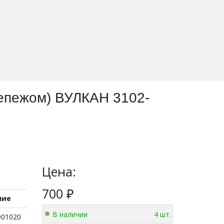
крепежом) ВУЛКАН 3102-
Цена:
700
₽
ние
В наличии
4 шт.
001020