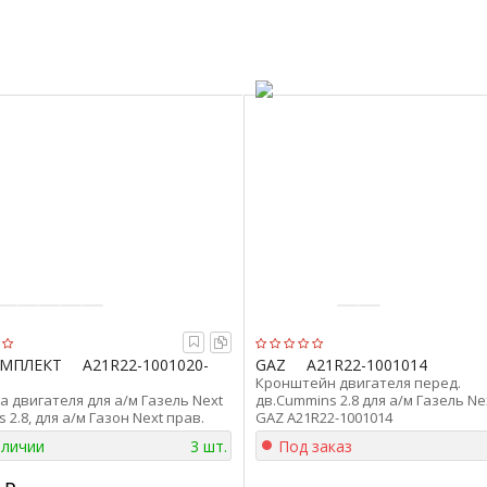
МПЛЕКТ
А21R22-1001020-
GAZ
А21R22-1001014
Кронштейн двигателя перед.
 двигателя для а/м Газель Next
дв.Cummins 2.8 для а/м Газель Ne
 2.8, для а/м Газон Next прав.
GAZ А21R22-1001014
) PROкомплект А21R22.1001020-10
аличии
3 шт.
Под заказ