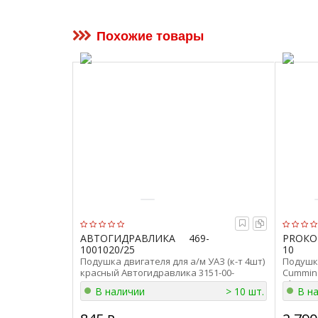
Похожие товары
АВТОГИДРАВЛИКА
469-
PROКО
1001020/25
10
Подушка двигателя для а/м УАЗ (к-т 4шт)
Подушка
красный Автогидравлика 3151-00-
Cummins
1001100-00
(d=12мм
В наличии
> 10 шт.
В н