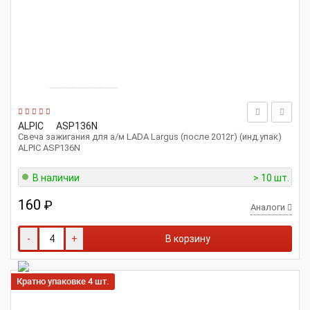
ALPIC
ASP136N
Свеча зажигания для а/м LADA Largus (после 2012г) (инд.упак)
ALPIC ASP136N
В наличии
> 10 шт.
160
₽
Аналоги
-
+
В корзину
Кратно упаковке 4 шт.