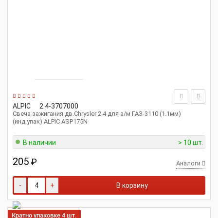
ALPIC
2.4-3707000
Свеча зажигания дв.Chrysler 2.4 для а/м ГАЗ-3110 (1.1мм)
(инд.упак) ALPIC ASP175N
В наличии
> 10 шт.
205
₽
Аналоги
-
+
В корзину
Кратно упаковке 4 шт.