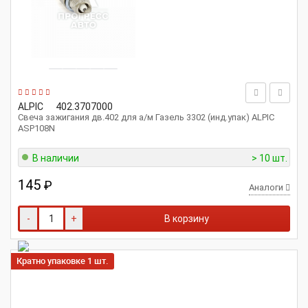
ALPIC
402.3707000
Свеча зажигания дв.402 для а/м Газель 3302 (инд.упак) ALPIC
ASP108N
В наличии
> 10 шт.
145
₽
Аналоги
-
+
В корзину
Кратно упаковке 1 шт.