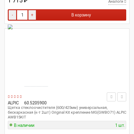
1 715
₽
Аналоги
-
+
В корзину
ALPIC
60.5205900
Щетка стеклоочистителя (600/425мм) универсальная,
бескаркасная (к-т 2шт) Original Kit крепление MG(GWBO71) ALPIC
AWB15KIT
В наличии
1 шт.