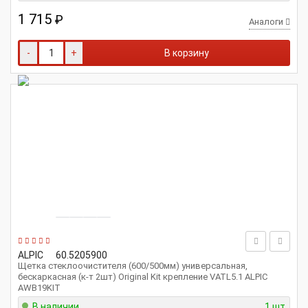
1 715
₽
Аналоги
-
+
В корзину
ALPIC
60.5205900
Щетка стеклоочистителя (600/500мм) универсальная,
бескаркасная (к-т 2шт) Original Kit крепление VATL5.1 ALPIC
AWB19KIT
В наличии
1 шт.