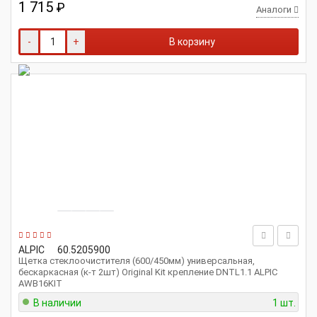
1 715
₽
Аналоги
-
+
В корзину
ALPIC
60.5205900
Щетка стеклоочистителя (600/450мм) универсальная,
бескаркасная (к-т 2шт) Original Kit крепление DNTL1.1 ALPIC
AWB16KIT
В наличии
1 шт.