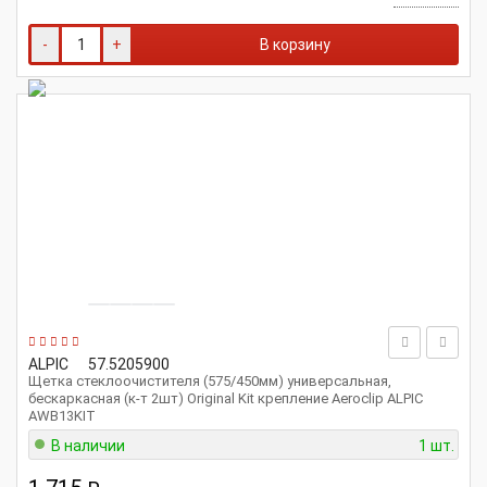
-
+
В корзину
ALPIC
57.5205900
Щетка стеклоочистителя (575/450мм) универсальная,
бескаркасная (к-т 2шт) Original Kit крепление Aeroclip ALPIC
AWB13KIT
В наличии
1 шт.