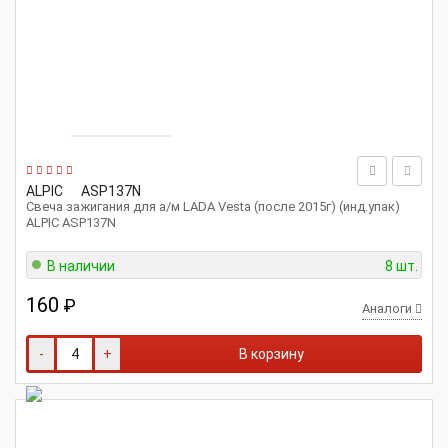
ALPIC
ASP137N
Свеча зажигания для а/м LADA Vesta (после 2015г) (инд.упак)
ALPIC ASP137N
В наличии
8 шт.
160
₽
Аналоги
-
+
В корзину