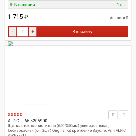
В наличии
1 шт.
1 715
₽
Аналоги
-
+
В корзину
ALPIC
65.5205900
Щетка стеклоочистителя (650/350мм) универсальная,
бескаркасная (к-т 2шт) Original Kit крепление Bayonet Arm ALPIC
AWB22KIT