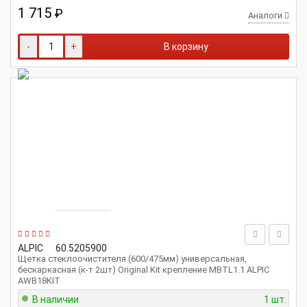
1 715
₽
Аналоги
-
+
В корзину
ALPIC
60.5205900
Щетка стеклоочистителя (600/475мм) универсальная,
бескаркасная (к-т 2шт) Original Kit крепление MBTL1.1 ALPIC
AWB18KIT
В наличии
1 шт.