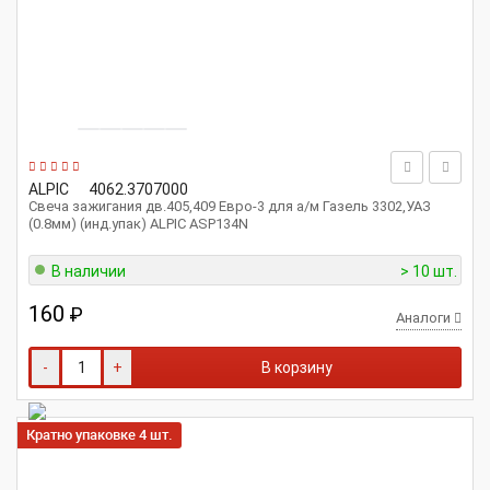
ALPIC
4062.3707000
Свеча зажигания дв.405,409 Евро-3 для а/м Газель 3302,УАЗ
(0.8мм) (инд.упак) ALPIC ASP134N
В наличии
> 10 шт.
160
₽
Аналоги
-
+
В корзину
Кратно упаковке 4 шт.