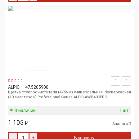
ALPIC
47.5205900
Щетка стеклоочистителя (475мм) универсальная, бескаркасная
(10 адаптеров) Professional Series ALPIC AWB480PRO
В наличии
1 шт.
1 105
₽
Аналоги
-
+
В корзину