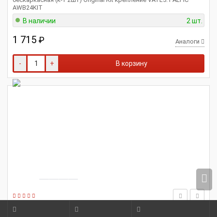
AWB24KIT
В наличии
2 шт.
1 715
₽
Аналоги
-
+
В корзину
ALPIC
65.5205900
Щетка стеклоочистителя (650/500мм) универсальная,