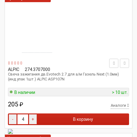
ALPIC
274.3707000
Свеча зажигания дв.Evotech 2.7 для а/м Газель Next (1.0мм)
(инд.упак 1шт.) ALPIC ASP107N
В наличии
> 10 шт.
205
₽
Аналоги
-
+
В корзину