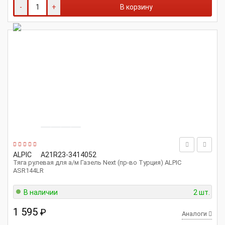
-
+
В корзину
ALPIC
А21R23-3414052
Тяга рулевая для а/м Газель Next (пр-во Турция) ALPIC
ASR144LR
В наличии
2 шт.
1 595
₽
Аналоги