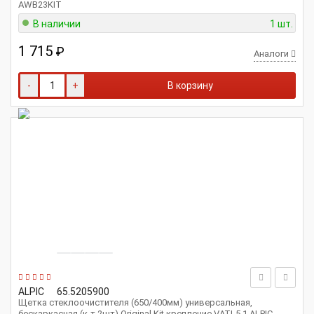
AWB23KIT
В наличии
1 шт.
1 715
₽
Аналоги
-
+
В корзину
ALPIC
65.5205900
Щетка стеклоочистителя (650/400мм) универсальная,
бескаркасная (к-т 2шт) Original Kit крепление VATL5.1 ALPIC