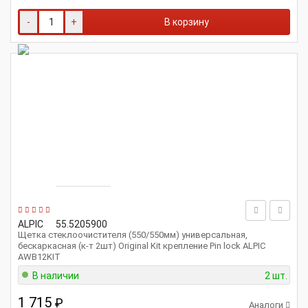
-
+
В корзину
ALPIC
55.5205900
Щетка стеклоочистителя (550/550мм) универсальная,
бескаркасная (к-т 2шт) Original Kit крепление Pin lock ALPIC
AWB12KIT
В наличии
2 шт.
1 715
₽
Аналоги