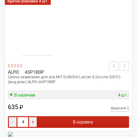
Кратно упаковке 4 шт.
ALPIC
ASP180IP
Свеча зажигания для а/м MITSUBISHI Lancer X (после 2007г)
(инд.упак) ALPIC ASP180IP
В наличии
4 шт.
635
₽
Аналоги
-
+
В корзину