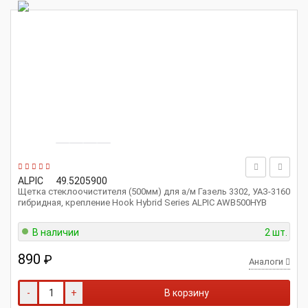
ALPIC
49.5205900
Щетка стеклоочистителя (500мм) для а/м Газель 3302, УАЗ-3160
гибридная, крепление Hook Hybrid Series ALPIC AWB500HYB
В наличии
2 шт.
890
₽
Аналоги
-
+
В корзину