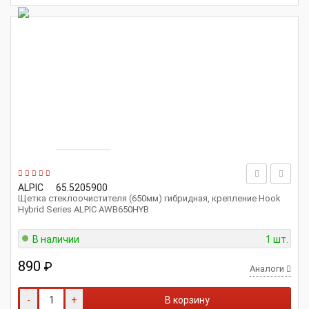
ALPIC
65.5205900
Щетка стеклоочистителя (650мм) гибридная, крепление Hook
Hybrid Series ALPIC AWB650HYB
В наличии
1 шт.
890
₽
Аналоги
-
+
В корзину