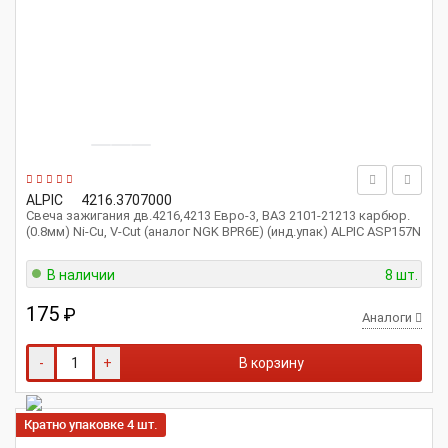
ALPIC
4216.3707000
Свеча зажигания дв.4216,4213 Евро-3, ВАЗ 2101-21213 карбюр.
(0.8мм) Ni-Cu, V-Cut (аналог NGK BPR6E) (инд.упак) ALPIC ASP157N
В наличии
8 шт.
175
₽
Аналоги
-
+
В корзину
Кратно упаковке 4 шт.