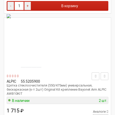
-
+
В корзину
ALPIC
55.5205900
Щетка стеклоочистителя (550/475мм) универсальная,
бескаркасная (к-т 2шт) Original Kit крепление Bayonet Arm ALPIC
AWB10KIT
В наличии
2 шт.
1 715
₽
Аналоги