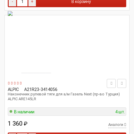
-
+
В корзину
ALPIC
A21R23-3414056
Наконечник рулевой тяги для а/м Газель Next (пр-во Турция)
ALPIC ARE145LR
В наличии
4 шт.
1 360
₽
Аналоги